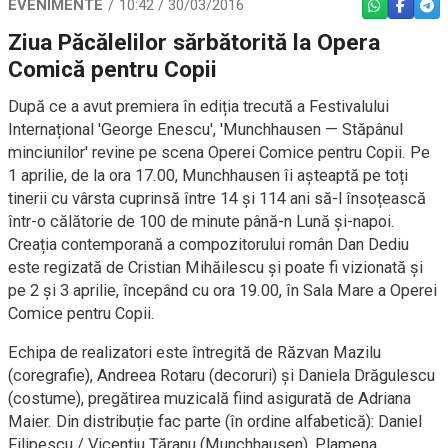
EVENIMENTE
10:42 / 30/03/2016
WHATSAPP
FACEBO
TEL
Ziua Păcălelilor sărbătorită la Opera
Comică pentru Copii
După ce a avut premiera în ediția trecută a Festivalului
Internațional 'George Enescu', 'Munchhausen — Stăpânul
minciunilor' revine pe scena Operei Comice pentru Copii. Pe
1 aprilie, de la ora 17.00, Munchhausen îi așteaptă pe toți
tinerii cu vârsta cuprinsă între 14 și 114 ani să-l însoțească
într-o călătorie de 100 de minute până-n Lună și-napoi.
Creația contemporană a compozitorului român Dan Dediu
este regizată de Cristian Mihăilescu și poate fi vizionată și
pe 2 și 3 aprilie, începând cu ora 19.00, în Sala Mare a Operei
Comice pentru Copii.
Echipa de realizatori este întregită de Răzvan Mazilu
(coregrafie), Andreea Rotaru (decoruri) și Daniela Drăgulescu
(costume), pregătirea muzicală fiind asigurată de Adriana
Maier. Din distribuție fac parte (în ordine alfabetică): Daniel
Filipescu / Vicențiu Țăranu (Munchhausen), Plamena