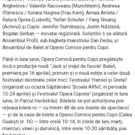
Anghelova / Valentin Racoveanu (Munchheim), Andreea
Iftimescu / Sorana Negrea (Frau Kern), Amaia Arrieta /
Raluca Oprea (Lisbeth), ?tefan Schuller / Fang Shuang
(Actorul) și Copiii: Jennifer Dumitrașcu, Justin Năstasă,
Bogdan Șerban — inovație regizorală. Soliștilor li se alătură
Ansamblul Profil, sub bagheta maestrului Dan Dediu, și
Ansamblul de Balet al Operei Comice pentru Copii.
Până în luna iunie, Opera Comică pentru Copii pregătește
încă o producție nouă: 'Jack și vrejul de fasole' (balet,
premiera pe 16 aprilie), precum și o nouă ediție a celor două
festivaluri destinate celor mici: Festivalul 'Hansel și Gretel'
(organizat cu ocazia Săptămânii 'Școala Altfel', în perioada
15-24 aprilie) și Festivalul 'Opera Copiilor' (organizat în luna
iunie, în Parcul Herăstrău). Biletele se pot achiziționa prin
rețeaua bilete.ro — cu minim 48 de ore înainte de spectacol
— și de la casa de bilete a Operei Comice pentru Copii (Calea
Giulești nr. 16) — între orele 10-14, în zilele de luni, marți,
miercuri, vineri și duminică, între orele 10-20 sâmbăta, joia