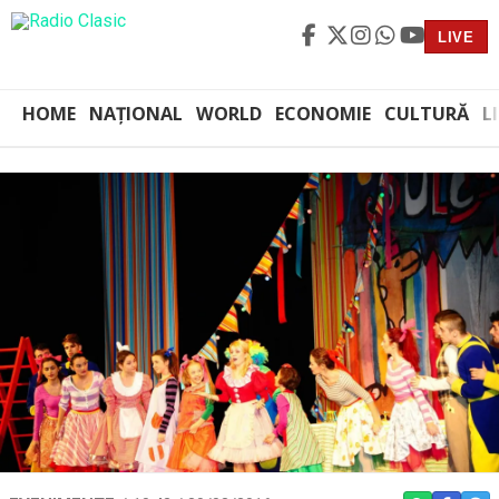
LIVE
HOME
NAȚIONAL
WORLD
ECONOMIE
CULTURĂ
L