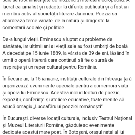
lucrat ca jurnalist și redactor la diferite publicații și a fost un
membru activ al societății literare Junimea. Poezia sa
abordează teme variate, de la natură și dragoste la
comentarii sociale și politice.
De-a lungul vieții, Eminescu a luptat cu probleme de
sănătate, iar ultimii ani ai vieții sale au fost umbriți de boală.
A decedat pe 15 iunie 1889, la vârsta de 39 de ani, lăsând în
urmă o operă literară care continuă să fie o sursă de
inspirație și un reper cultural pentru România.
În fiecare an, la 15 ianuarie, instituții culturale din întreaga țară
organizează evenimente speciale pentru a comemora viața
și opera lui Eminescu. Acestea includ lecturi de poezie,
expoziții, conferințe și ateliere educative, toate menite să
aducă omagiu „Luceafărului poeziei românești”.
În București, diverse locații culturale, inclusiv Teatrul Național
și Muzeul Literaturii Române, găzduiesc evenimente
dedicate acestui mare poet. În Botoșani, orașul natal al lui