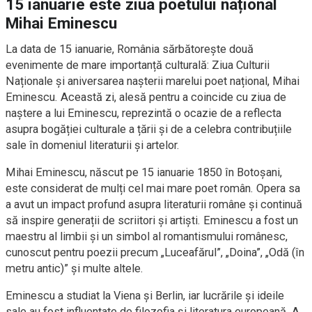
15 ianuarie este ziua poetului național
Mihai Eminescu
La data de 15 ianuarie, România sărbătorește două
evenimente de mare importanță culturală: Ziua Culturii
Naționale și aniversarea nașterii marelui poet național, Mihai
Eminescu. Această zi, alesă pentru a coincide cu ziua de
naștere a lui Eminescu, reprezintă o ocazie de a reflecta
asupra bogăției culturale a țării și de a celebra contribuțiile
sale în domeniul literaturii și artelor.
Mihai Eminescu, născut pe 15 ianuarie 1850 în Botoșani,
este considerat de mulți cel mai mare poet român. Opera sa
a avut un impact profund asupra literaturii române și continuă
să inspire generații de scriitori și artiști. Eminescu a fost un
maestru al limbii și un simbol al romantismului românesc,
cunoscut pentru poezii precum „Luceafărul”, „Doina”, „Odă (în
metru antic)” și multe altele.
Eminescu a studiat la Viena și Berlin, iar lucrările și ideile
sale au fost influențate de filozofia și literatura europeană. A