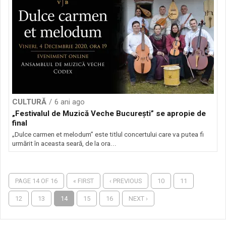
CULTURĂ
6 ani ago
„Festivalul de Muzică Veche Bucureşti” se apropie de
final
„Dulce carmen et melodum” este titlul concertului care va putea fi
urmărit în aceasta seară, de la ora...
PAGE 14 OF 16
« FIRST
‹ PREVIOUS
10
11
12
13
14
15
16
NEXT ›