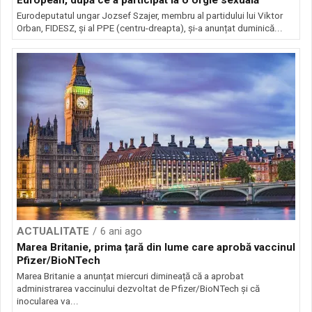
European, după ce a participat la o orgie sexuală
Eurodeputatul ungar Jozsef Szajer, membru al partidului lui Viktor
Orban, FIDESZ, și al PPE (centru-dreapta), și-a anunțat duminică...
ACTUALITATE
6 ani ago
Marea Britanie, prima țară din lume care aprobă vaccinul
Pfizer/BioNTech
Marea Britanie a anunțat miercuri dimineață că a aprobat
administrarea vaccinului dezvoltat de Pfizer/BioNTech și că
inocularea va...