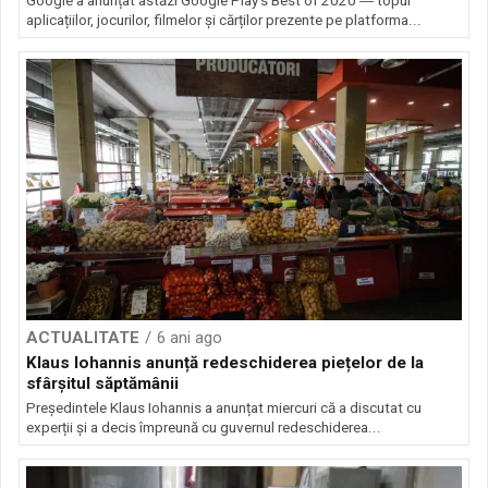
Google a anunțat astăzi Google Play’s Best of 2020 ― topul
aplicațiilor, jocurilor, filmelor și cărților prezente pe platforma...
ACTUALITATE
6 ani ago
Klaus Iohannis anunță redeschiderea piețelor de la
sfârșitul săptămânii
Președintele Klaus Iohannis a anunțat miercuri că a discutat cu
experții și a decis împreună cu guvernul redeschiderea...