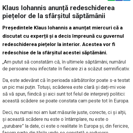
Klaus Iohannis anunță redeschiderea
piețelor de la sfârșitul săptămânii
Președintele Klaus Iohannis a anunțat miercuri că a
discutat cu experții și a decis împreună cu guvernul
redeschiderea piețelor la interior. Acestea vor fi
redeschise de la sfârșitul acestei săptămâni.
„Am putut să constatăm că, în ultimele săptămâni, numărul
de persoane nou infectate în fiecare zi a scăzut semnificativ.
Da, este adevărat că în perioada sărbătorilor poate s-a testat
un pic mai puțin. Totuși, scăderea este clară și dați-mi voie
să vă spun, fiindcă și aici sunt tot felul de interpreți politici:
această scădere se poate constata cam peste tot în Europa.
Deci, nu numai noi am luat măsurile juste, corecte, ci și alții,
și această scădere nu este o întâmplare, nu este o
„șurubare” la date, ci este o realitate în Europa și, din fericire,
facem parte din țările unde se constată o reducere.