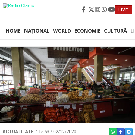
LIVE
HOME
NAȚIONAL
WORLD
ECONOMIE
CULTURĂ
L
ACTUALITATE
15:53 / 02/12/2020
WHATSAPP
FACEBO
TEL