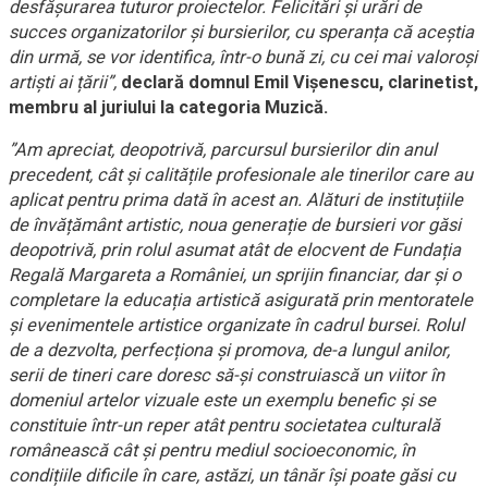
desfășurarea tuturor proiectelor. Felicitări și urări de
succes organizatorilor și bursierilor, cu speranța că aceștia
din urmă, se vor identifica, într-o bună zi, cu cei mai valoroși
artiști ai țării”,
declară domnul
Emil Vișenescu, clarinetist,
membru al juriului la categoria Muzică.
”Am apreciat, deopotrivă, parcursul bursierilor din anul
precedent, cât și calitățile profesionale ale tinerilor care au
aplicat pentru prima dată în acest an. Alături de instituțiile
de învățământ artistic, noua generație de bursieri vor găsi
deopotrivă, prin rolul asumat atât de elocvent de Fundația
Regală Margareta a României, un sprijin financiar, dar și o
completare la educația artistică asigurată prin mentoratele
și evenimentele artistice organizate în cadrul bursei. Rolul
de a dezvolta, perfecționa și promova, de-a lungul anilor,
serii de tineri care doresc să-și construiască un viitor în
domeniul artelor vizuale este un exemplu benefic și se
constituie într-un reper atât pentru societatea culturală
românească cât și pentru mediul socioeconomic, în
condițiile dificile în care, astăzi, un tânăr își poate găsi cu