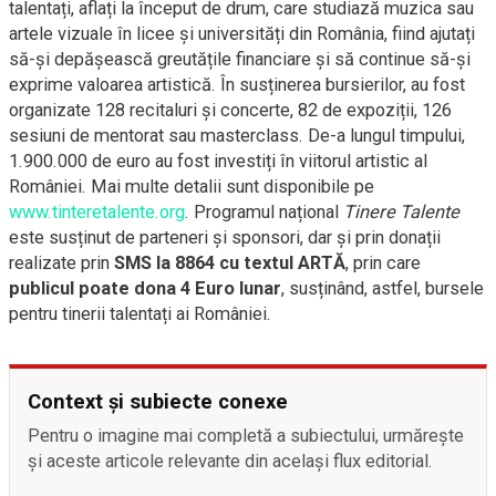
talentați, aflați la început de drum, care studiază muzica sau
artele vizuale în licee și universități din România, fiind ajutați
să-și depășească greutățile financiare și să continue să-și
exprime valoarea artistică. În susținerea bursierilor, au fost
organizate 128 recitaluri și concerte, 82 de expoziții, 126
sesiuni de mentorat sau masterclass. De-a lungul timpului,
1.900.000 de euro au fost investiți în viitorul artistic al
României. Mai multe detalii sunt disponibile pe
www.tinteretalente.org
. Programul național
Tinere Talente
este susținut de parteneri și sponsori, dar și prin donații
realizate prin
SMS la 8864 cu textul ARTĂ
, prin care
publicul poate dona 4 Euro lunar
, susținând, astfel, bursele
pentru tinerii talentați ai României.
Context și subiecte conexe
Pentru o imagine mai completă a subiectului, urmărește
și aceste articole relevante din același flux editorial.