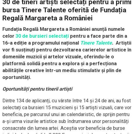
30 de tineri artiști selectați pentru a primi
bursa Tinere Talente oferită de Fundația
Regală Margareta a României
Fundația Regală Margareta a României anunță numele
celor
30 de bursieri selectați
pentru a face parte din a
16-a ediție a programului național
Tinere Talente
.
Artiștii
vor fi susținuți pentru
dezvoltarea carierelor artistice în
domeniile muzicii și artelor vizuale, oferindu-le o
platformă solidă pentru a explora și a perfecționa
abilitățile creative într-un mediu stimulativ și plin de
oportunități.
Oportunități pentru tinerii artiști
Dintre 134 de aplicanți, cu vârste între 14 și 24 de ani, au fost
selectați ca bursieri 15 muzicieni și 15 artiști vizuali, care vor
beneficia, pe parcursul unui an calendaristic, de sprijin pentru
a-și urma visurile artistice sub îndrumarea unor personalități
consacrate din lumea artei. Aceștia vor beneficia de burse