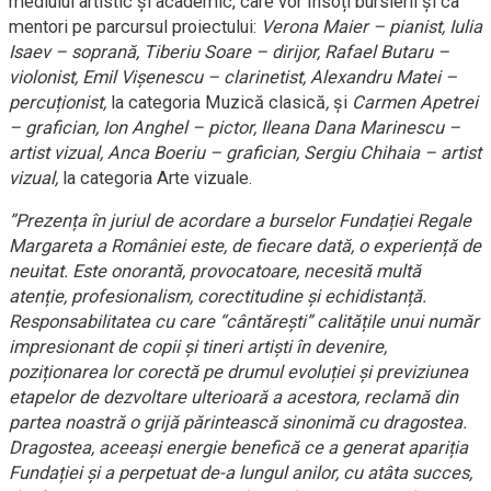
mediului artistic și academic, care vor însoți bursierii și ca
mentori pe parcursul proiectului:
Verona Maier – pianist, Iulia
Isaev – soprană, Tiberiu Soare – dirijor, Rafael Butaru –
violonist, Emil Vișenescu – clarinetist, Alexandru Matei –
percuționist,
la categoria Muzică clasică
,
și
Carmen Apetrei
– grafician, Ion Anghel – pictor, Ileana Dana Marinescu –
artist vizual, Anca Boeriu – grafician, Sergiu Chihaia – artist
vizual,
la categoria Arte vizuale.
”Prezența în juriul de acordare a burselor Fundației Regale
Margareta a României este, de fiecare dată, o experiență de
neuitat. Este onorantă, provocatoare, necesită multă
atenție, profesionalism, corectitudine și echidistanță.
Responsabilitatea cu care “cântărești” calitățile unui număr
impresionant de copii și tineri artiști în devenire,
poziționarea lor corectă pe drumul evoluției și previziunea
etapelor de dezvoltare ulterioară a acestora, reclamă din
partea noastră o grijă părintească sinonimă cu dragostea.
Dragostea, aceeași energie benefică ce a generat apariția
Fundației și a perpetuat de-a lungul anilor, cu atâta succes,