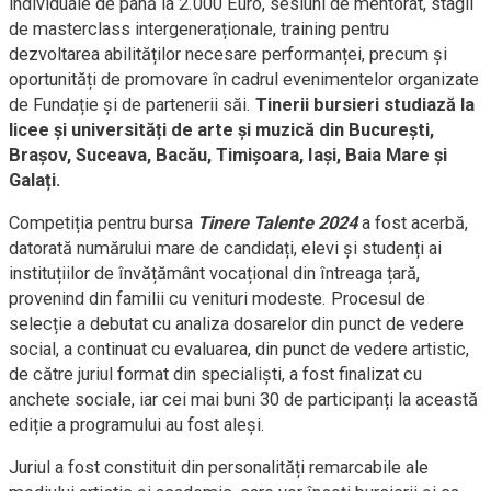
individuale de până la 2.000 Euro, sesiuni de mentorat, stagii
de masterclass intergeneraționale, training pentru
dezvoltarea abilităților necesare performanței, precum și
oportunități de promovare în cadrul evenimentelor organizate
de Fundație și de partenerii săi.
Tinerii bursieri studiază la
licee și universități de arte și muzică din București,
Brașov, Suceava, Bacău, Timișoara, Iași, Baia Mare și
Galați.
Competiția pentru bursa
Tinere Talente 2024
a fost acerbă,
datorată numărului mare de candidați, elevi și studenți ai
instituțiilor de învățământ vocațional din întreaga țară,
provenind din familii cu venituri modeste. Procesul de
selecție a debutat cu analiza dosarelor din punct de vedere
social, a continuat cu evaluarea, din punct de vedere artistic,
de către juriul format din specialiști, a fost finalizat cu
anchete sociale, iar cei mai buni 30 de participanți la această
ediție a programului au fost aleși.
Juriul a fost constituit din personalități remarcabile ale