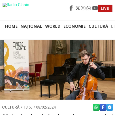
LIVE
HOME
NAȚIONAL
WORLD
ECONOMIE
CULTURĂ
L
CULTURĂ
13:56 / 08/02/2024
WHATSAPP
FACEBO
TEL