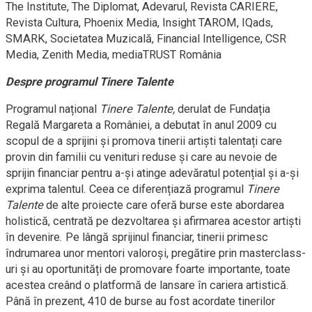
The Institute, The Diplomat, Adevarul, Revista CARIERE,
Revista Cultura, Phoenix Media, Insight TAROM, IQads,
SMARK, Societatea Muzicală, Financial Intelligence, CSR
Media, Zenith Media, mediaTRUST România
Despre programul Tinere Talente
Programul național
Tinere Talente,
derulat de Fundația
Regală Margareta a României
,
a debutat în anul 2009 cu
scopul de a sprijini și promova tinerii artiști talentați care
provin din familii cu venituri reduse și care au nevoie de
sprijin financiar pentru a-și atinge adevăratul potențial și a-și
exprima talentul. Ceea ce diferențiază programul
Tinere
Talente
de alte proiecte care oferă burse este abordarea
holistică, centrată pe dezvoltarea și afirmarea acestor artiști
în devenire. Pe lângă sprijinul financiar, tinerii primesc
îndrumarea unor mentori valoroși, pregătire prin masterclass-
uri și au oportunități de promovare foarte importante, toate
acestea creând o platformă de lansare în cariera artistică.
Până în prezent, 410 de burse au fost acordate tinerilor