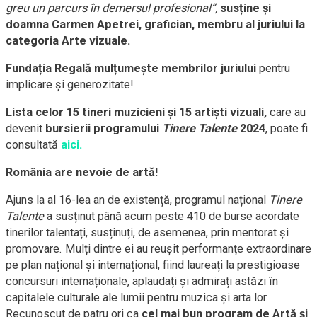
greu un parcurs în demersul profesional”,
susține și
doamna Carmen Apetrei, grafician, membru al juriului la
categoria Arte vizuale.
Fundația Regală mulțumește membrilor juriului
pentru
implicare și generozitate!
Lista celor 15 tineri muzicieni și 15 artiști vizuali,
care au
devenit
bursierii programului
Tinere Talente
2024
, poate fi
consultată
aici.
România are nevoie de artă!
Ajuns la al 16-lea an de existență, programul național
Tinere
Talente
a susținut până acum peste 410 de burse acordate
tinerilor talentați, susținuți, de asemenea, prin mentorat și
promovare. Mulți dintre ei au reușit performanțe extraordinare
pe plan național și internațional, fiind laureați la prestigioase
concursuri internaționale, aplaudați și admirați astăzi în
capitalele culturale ale lumii pentru muzica și arta lor.
Recunoscut de patru ori ca
cel mai bun program de Artă și