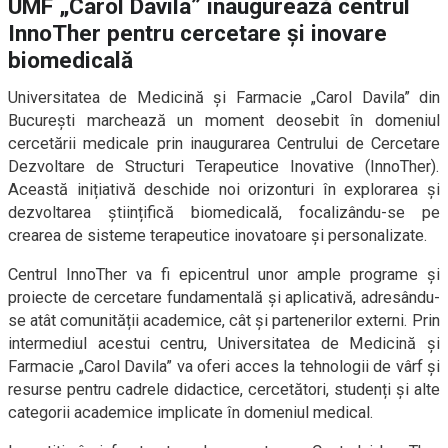
UMF „Carol Davila” inaugurează centrul
InnoTher pentru cercetare și inovare
biomedicală
Universitatea de Medicină şi Farmacie „Carol Davila” din
Bucureşti marchează un moment deosebit în domeniul
cercetării medicale prin inaugurarea Centrului de Cercetare
Dezvoltare de Structuri Terapeutice Inovative (InnoTher).
Această inițiativă deschide noi orizonturi în explorarea și
dezvoltarea științifică biomedicală, focalizându-se pe
crearea de sisteme terapeutice inovatoare și personalizate.
Centrul InnoTher va fi epicentrul unor ample programe și
proiecte de cercetare fundamentală și aplicativă, adresându-
se atât comunității academice, cât și partenerilor externi. Prin
intermediul acestui centru, Universitatea de Medicină și
Farmacie „Carol Davila” va oferi acces la tehnologii de vârf și
resurse pentru cadrele didactice, cercetători, studenți și alte
categorii academice implicate în domeniul medical.