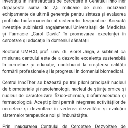
Investiția în infrastructura de cercetare a Centrului InnoTher
depășește suma de 2,5 milioane de euro, incluzând
echipamente de ultimă generație pentru sinteza și evaluarea
profilului biofarmaceutic al sistemelor terapeutice. Această
investiție subliniază angajamentul Universității de Medicină
și Farmacie „Carol Davila” în promovarea excelenței în
cercetare și educație în domeniul sănătății.
Rectorul UMFCD, prof. univ. dr. Viorel Jinga, a subliniat că
misiunea centrului este de a dezvolta excelența sustenabilă
în cercetare și educație, contribuind la creșterea calității
formării profesionale și la progresul în domeniul biomedical.
Centrul InnoTher se bazează pe trei piloni principali: nucleul
de biomateriale și nanotehnologii, nucleul de științe omice și
nucleul de caracterizare fizico-chimică, biofarmaceutică și
farmacologică. Acești piloni permit integrarea activităților de
cercetare și dezvoltare în vederea dezvoltării și evaluării
sistemelor terapeutice noi și îmbunătățite.
Prin inaugurarea Centrului de Cercetare Dezvoltare de