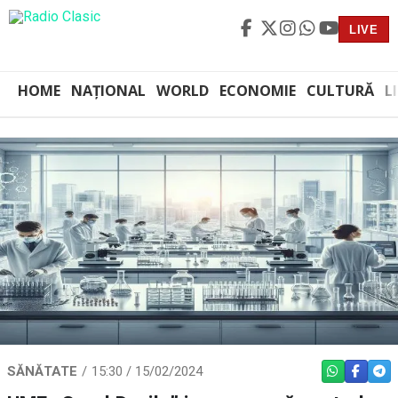
LIVE
HOME
NAȚIONAL
WORLD
ECONOMIE
CULTURĂ
L
SĂNĂTATE
15:30 / 15/02/2024
WHATSAPP
FACEBO
TEL