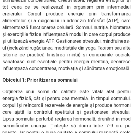
stimulează concentrarea, creativitatea, reglarea emoțiilor și
tot ceea ce se realizează în organism prin intermediul
creierului. Corpul produce energie prin transformarea
alimentelor și a oxigenului în adenozin trifosfat (ATP), care
alimentează funcționarea celulară. Somnul, nutriția, hidratarea
și exercițiile fizice influențează modul în care corpul produce
și utilizează energia ATP. Gestionarea stresului, mindfulness-
ul (incluzând rugăciunea, meditațiile din yoga, Taoism sau alte
siteme ce practică liniștirea minții) și conexiunile sociale
sănătoase sunt esențiale pentru energia mentală, deoarece
influențează concentrarea, motivația și sănătatea emoțională.
Obiceiul 1: Prioritizarea somnului
Obținerea unui somn de calitate este vitală atât pentru
energia fizică, cât și pentru cea mentală. În timpul somnului,
corpul își reîncarcă rezervele de energie și produce hormoni
care ajută la controlul apetitului și gestionarea stresului.
Lipsa somnului perturbă reglarea hormonală, drenând în mod
semnificativ energia. Țintește să dormi între 7-9 ore pe
noapte. Iar pentru o bună calitate a somnului respectă orele