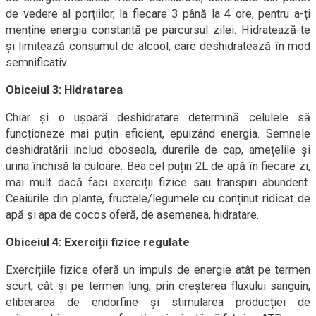
de vedere al porțiilor, la fiecare 3 până la 4 ore, pentru a-ți
menține energia constantă pe parcursul zilei. Hidratează-te
și limitează consumul de alcool, care deshidratează în mod
semnificativ.
Obiceiul 3: Hidratarea
Chiar și o ușoară deshidratare determină celulele să
funcționeze mai puțin eficient, epuizând energia. Semnele
deshidratării includ oboseala, durerile de cap, amețelile și
urina închisă la culoare. Bea cel puțin 2L de apă în fiecare zi,
mai mult dacă faci exerciții fizice sau transpiri abundent.
Ceaiurile din plante, fructele/legumele cu conținut ridicat de
apă și apa de cocos oferă, de asemenea, hidratare.
Obiceiul 4: Exerciții fizice regulate
Exercițiile fizice oferă un impuls de energie atât pe termen
scurt, cât și pe termen lung, prin creșterea fluxului sanguin,
eliberarea de endorfine și stimularea producției de