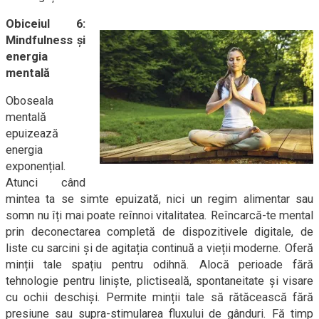
Obiceiul 6:
Mindfulness și
energia
mentală
Oboseala
mentală
epuizează
energia
exponențial.
Atunci când
mintea ta se simte epuizată, nici un regim alimentar sau
somn nu îți mai poate reînnoi vitalitatea. Reîncarcă-te mental
prin deconectarea completă de dispozitivele digitale, de
liste cu sarcini și de agitația continuă a vieții moderne. Oferă
minții tale spațiu pentru odihnă. Alocă perioade fără
tehnologie pentru liniște, plictiseală, spontaneitate și visare
cu ochii deschiși. Permite minții tale să rătăcească fără
presiune sau supra-stimularea fluxului de gânduri. Fă timp