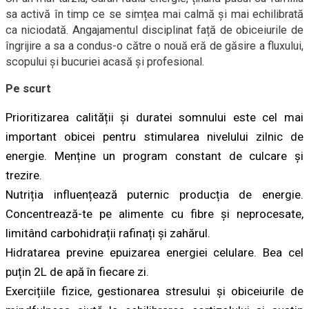
sa activă în timp ce se simțea mai calmă și mai echilibrată
ca niciodată. Angajamentul disciplinat față de obiceiurile de
îngrijire a sa a condus-o către o nouă eră de găsire a fluxului,
scopului și bucuriei acasă și profesional.
Pe scurt
Prioritizarea calității și duratei somnului este cel mai
important obicei pentru stimularea nivelului zilnic de
energie. Menține un program constant de culcare și
trezire.
Nutriția influențează puternic producția de energie.
Concentrează-te pe alimente cu fibre și neprocesate,
limitând carbohidrații rafinați și zahărul.
Hidratarea previne epuizarea energiei celulare. Bea cel
puțin 2L de apă în fiecare zi.
Exercițiile fizice, gestionarea stresului și obiceiurile de