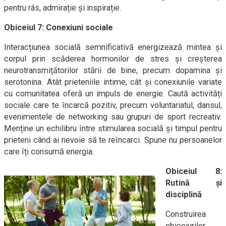
pentru râs, admirație și inspirație.
Obiceiul 7: Conexiuni sociale
Interacțiunea socială semnificativă energizează mintea și
corpul prin scăderea hormonilor de stres și creșterea
neurotransmițătorilor stării de bine, precum dopamina și
serotonina. Atât prieteniile intime, cât și conexiunile variate
cu comunitatea oferă un impuls de energie. Caută activități
sociale care te încarcă pozitiv, precum voluntariatul, dansul,
evenimentele de networking sau grupuri de sport recreativ.
Menține un echilibru între stimularea socială și timpul pentru
prieteni când ai nevoie să te reîncarci. Spune nu persoanelor
care îți consumă energia.
Obiceiul 8:
Rutină și
disciplină
Construirea
obiceiurilor