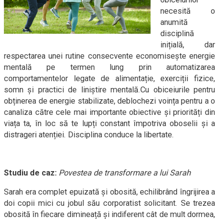
necesită o
anumită
disciplină
inițială, dar
respectarea unei rutine consecvente economisește energie
mentală pe termen lung prin automatizarea
comportamentelor legate de alimentație, exerciții fizice,
somn și practici de liniștire mentală.Cu obiceiurile pentru
obținerea de energie stabilizate, deblochezi voința pentru a o
canaliza către cele mai importante obiective și priorități din
viața ta, în loc să te lupți constant împotriva oboselii și a
distrageri atenției. Disciplina conduce la libertate.
Studiu de caz:
Povestea de transformare a lui Sarah
Sarah era complet epuizată și obosită, echilibrând îngrijirea a
doi copii mici cu jobul său corporatist solicitant. Se trezea
obosită în fiecare dimineață și indiferent cât de mult dormea,