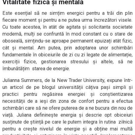
Vitalitate fizică și mentală
Este esențial să ne simțim energici pentru a trăi din plin
fiecare moment și pentru a ne putea urma încrezători visele.
Cu toate acestea, în atât de agitata și solicitanta societate
modernă, mulți se confruntă în mod constant cu o stare de
oboseală, simțindu-se aproape permanent epuizați atât fizic,
cât și mental. Am putea, prin adoptarea unor schimbări
fundamentale în obiceiurile de zi cu zi legate de alimentație,
exerciții fizice, gestionarea stresului și altele, să ne
îmbunătățim starea de energie.
Julianna Summers, de la New Trader University, expune într-
un articol de pe blogul universității câțiva pași simpli și
practici pentru regăsirea energiei și conștientizarea
necesității de a ieși din zona de confort pentru a efectua
schimbări care să ne ofere puterea de a ne bucura din nou de
viață. Juliana defininește energia și descrie opt obiceiuri
susținute de știință pe care le putem integra în rutina zilnică
pentru a crește nivelul de energie și a obține mai multă