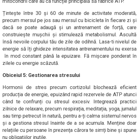
mitocondrii care au ca funcție principală să fabrice ATP.
Țintește între 30 și 60 de minute de activitate moderată,
precum mersul pe jos sau mersul cu bicicleta în fiecare zi și
dacă se poate adaugă și un antrenament de forță, care
construiește mușchii și stimulează metabolismul. Ascultă
însă nevoile corpului tău de zile de odihnă. Lasa-ti nivelul de
energie să îți ghideze intensitatea antrenamentului nu exersa
în mod constant până la epuizare. Fă mișcare ponderat în
zilele cu energie scăzută.
Obiceiul 5: Gestionarea stresului
Hormonii de stres precum cortizolul blochează eficient
producția de energie, epuizând rapid rezervele de ATP atunci
când te confrunți cu stresul excesiv. Integrează practici
zilnice de relaxare, precum respirația, meditația, yoga, jurnalul
sau timp petrecut în natură, pentru a-ți calma sistemul nervos
și a gestiona stresul înainte de a se acumula. Menține doar
relațiile cu persoane în prezența cărora te simți bine și spune
nu obligațiilor inutile.