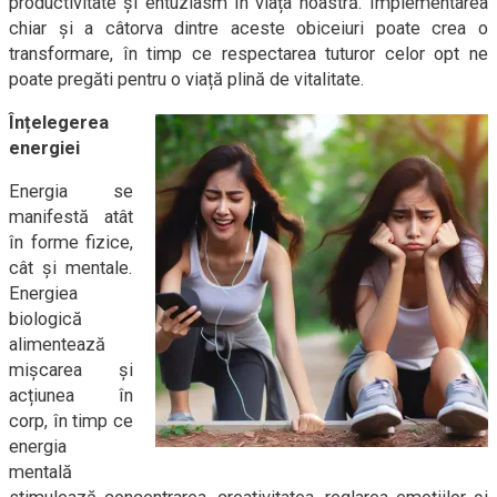
productivitate și entuziasm în viața noastră. Implementarea
chiar și a câtorva dintre aceste obiceiuri poate crea o
transformare, în timp ce respectarea tuturor celor opt ne
poate pregăti pentru o viață plină de vitalitate.
Înțelegerea
energiei
Energia se
manifestă atât
în forme fizice,
cât și mentale.
Energiea
biologică
alimentează
mișcarea și
acțiunea în
corp, în timp ce
energia
mentală