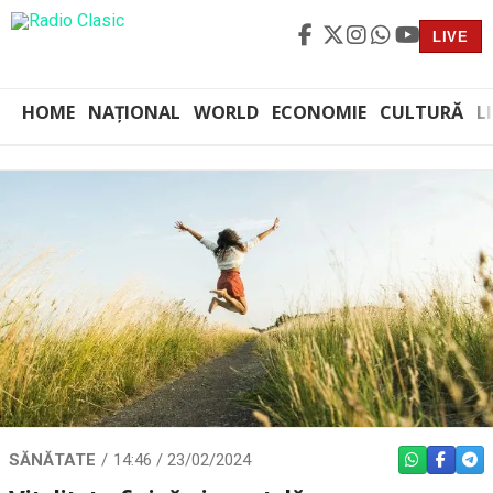
LIVE
HOME
NAȚIONAL
WORLD
ECONOMIE
CULTURĂ
L
SĂNĂTATE
14:46 / 23/02/2024
WHATSAPP
FACEBO
TEL