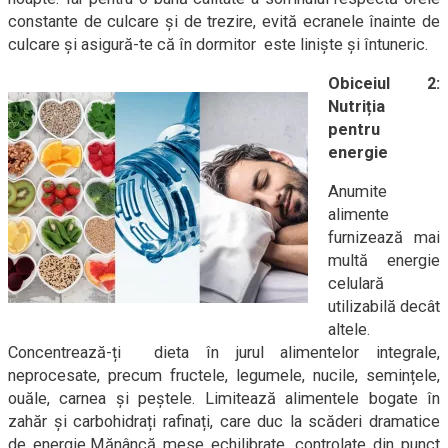
constante de culcare și de trezire, evită ecranele înainte de
culcare și asigură-te că în dormitor este liniște și întuneric.
Obiceiul 2:
Nutriția
pentru
energie
Anumite
alimente
furnizează mai
multă energie
celulară
utilizabilă decât
altele.
Concentrează-ți dieta în jurul alimentelor integrale,
neprocesate, precum fructele, legumele, nucile, semințele,
ouăle, carnea și peștele. Limitează alimentele bogate în
zahăr și carbohidrați rafinați, care duc la scăderi dramatice
de energie.Mănâncă mese echilibrate, controlate din punct