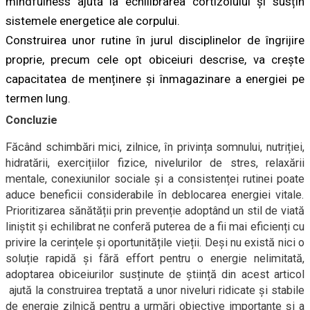
mindfulness ajută la echilibrarea cortizolului și susțin
sistemele energetice ale corpului.
Construirea unor rutine în jurul disciplinelor de îngrijire
proprie, precum cele opt obiceiuri descrise, va crește
capacitatea de menținere și înmagazinare a energiei pe
termen lung.
Concluzie
Făcând schimbări mici, zilnice, în privința somnului, nutriției,
hidratării, exercițiilor fizice, nivelurilor de stres, relaxării
mentale, conexiunilor sociale și a consistenței rutinei poate
aduce beneficii considerabile în deblocarea energiei vitale.
Prioritizarea sănătății prin prevenție adoptând un stil de viată
liniștit și echilibrat ne conferă puterea de a fii mai eficienți cu
privire la cerințele și oportunitățile vieții. Deși nu există nici o
soluție rapidă și fără effort pentru o energie nelimitată,
adoptarea obiceiurilor susținute de știință din acest articol
ajută la construirea treptată a unor niveluri ridicate și stabile
de energie zilnică pentru a urmări obiective importante și a