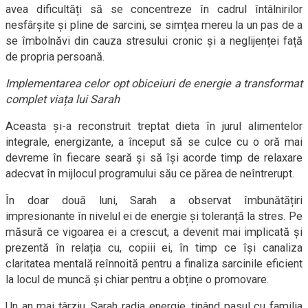
avea dificultăți să se concentreze în cadrul întâlnirilor
nesfârșite și pline de sarcini, se simțea mereu la un pas de a
se îmbolnăvi din cauza stresului cronic și a neglijenței față
de propria persoană.
Implementarea celor opt obiceiuri de energie a transformat
complet viața lui Sarah
Aceasta și-a reconstruit treptat dieta în jurul alimentelor
integrale, energizante, a început să se culce cu o oră mai
devreme în fiecare seară și să își acorde timp de relaxare
adecvat în mijlocul programului său ce părea de neîntrerupt.
În doar două luni, Sarah a observat îmbunătățiri
impresionante în nivelul ei de energie și toleranță la stres. Pe
măsură ce vigoarea ei a crescut, a devenit mai implicată și
prezentă în relația cu, copiii ei, în timp ce își canaliza
claritatea mentală reînnoită pentru a finaliza sarcinile eficient
la locul de muncă și chiar pentru a obține o promovare.
Un an mai târziu, Sarah radia energie, ținând pasul cu familia