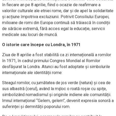
în fiecare an pe 8 aprilie, fiind o ocazie de reafirmare a
valorilor culturale ale etniei rome, dar și de apel la solidaritate
și acțiune împotriva excluziunii. Potrivit Consiliului Europei,
milioane de romi din Europa continuă să trăiască în condiții
de sărăcie extremă, fără acces egal la educație, servicii
medicale sau locuri de muncă.
O istorie care începe cu Londra, în 1971
Ziua de 8 aprilie a fost stabilită ca zi internațională a romilor
în 1971, în cadrul primului Congres Mondial al Romilor
desfășurat la Londra. Atunci au fost adoptate și simbolurile
internaționale ale identității rome:
Steagul romilor, cu jumătatea de jos verde (natura) și cea de
sus albastră (cerul), având la mijloc o roată roșie cu spițe,
simbolizând nomadismul și originile indiene ale comunității.
Imnul internațional “Gelem, gelem”, devenit expresia sonoră a
suferinței și demnității poporului rom.