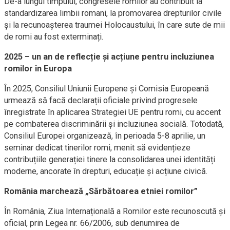
De-a lungul timpului, congresele romilor au contribuit la
standardizarea limbii romani, la promovarea drepturilor civile
și la recunoașterea traumei Holocaustului, în care sute de mii
de romi au fost exterminați.
2025 – un an de reflecție și acțiune pentru incluziunea
romilor în Europa
În 2025, Consiliul Uniunii Europene și Comisia Europeană
urmează să facă declarații oficiale privind progresele
înregistrate în aplicarea Strategiei UE pentru romi, cu accent
pe combaterea discriminării și incluziunea socială. Totodată,
Consiliul Europei organizează, în perioada 5-8 aprilie, un
seminar dedicat tinerilor romi, menit să evidențieze
contribuțiile generației tinere la consolidarea unei identități
moderne, ancorate în drepturi, educație și acțiune civică.
România marchează „Sărbătoarea etniei romilor”
În România, Ziua Internațională a Romilor este recunoscută și
oficial, prin Legea nr. 66/2006, sub denumirea de