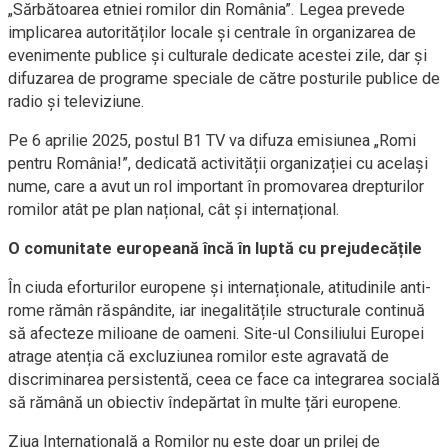
„Sărbătoarea etniei romilor din România”. Legea prevede
implicarea autorităților locale și centrale în organizarea de
evenimente publice și culturale dedicate acestei zile, dar și
difuzarea de programe speciale de către posturile publice de
radio și televiziune.
Pe 6 aprilie 2025, postul B1 TV va difuza emisiunea „Romi
pentru România!”, dedicată activității organizației cu același
nume, care a avut un rol important în promovarea drepturilor
romilor atât pe plan național, cât și internațional.
O comunitate europeană încă în luptă cu prejudecățile
În ciuda eforturilor europene și internaționale, atitudinile anti-
rome rămân răspândite, iar inegalitățile structurale continuă
să afecteze milioane de oameni. Site-ul Consiliului Europei
atrage atenția că excluziunea romilor este agravată de
discriminarea persistentă, ceea ce face ca integrarea socială
să rămână un obiectiv îndepărtat în multe țări europene.
Ziua Internațională a Romilor nu este doar un prilej de