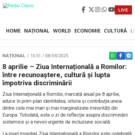
LIVE
HOME
NAȚIONAL
WORLD
ECONOMIE
CULTURĂ
L
NAȚIONAL
10:51 / 08/04/2025
WHATSAPP
FACEBO
TEL
8 aprilie – Ziua Internațională a Romilor:
între recunoaștere, cultură și lupta
împotriva discriminării
Ziua Internațională a Romilor, marcată anual pe 8 aprilie,
aduce în prim-plan identitatea, istoria și contribuția uneia
dintre cele mai mari și mai marginalizate minorități din
Europa. Totodată, este o zi de reflecție asupra discriminării
sistemice și a nevoii urgente de incluziune socială.
La nivel mondial, Ziua Internațională a Romilor este celebrată