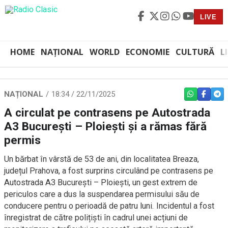
LIVE
HOME
NAȚIONAL
WORLD
ECONOMIE
CULTURĂ
L
NAȚIONAL
18:34 / 22/11/2025
WHATSAPP
FACEBO
TEL
A circulat pe contrasens pe Autostrada
A3 București – Ploiești și a rămas fără
permis
Un bărbat în vârstă de 53 de ani, din localitatea Breaza,
județul Prahova, a fost surprins circulând pe contrasens pe
Autostrada A3 București – Ploiești, un gest extrem de
periculos care a dus la suspendarea permisului său de
conducere pentru o perioadă de patru luni. Incidentul a fost
înregistrat de către polițiști în cadrul unei acțiuni de