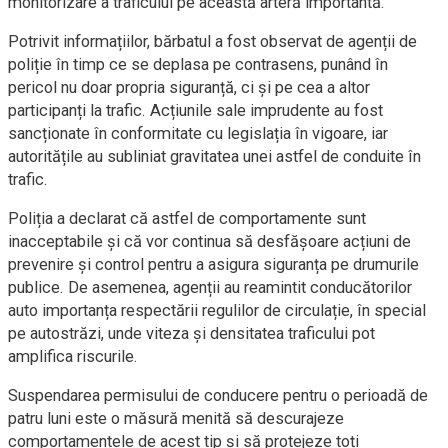
monitorizare a traficului pe această arteră importantă.
Potrivit informațiilor, bărbatul a fost observat de agenții de
poliție în timp ce se deplasa pe contrasens, punând în
pericol nu doar propria siguranță, ci și pe cea a altor
participanți la trafic. Acțiunile sale imprudente au fost
sancționate în conformitate cu legislația în vigoare, iar
autoritățile au subliniat gravitatea unei astfel de conduite în
trafic.
Poliția a declarat că astfel de comportamente sunt
inacceptabile și că vor continua să desfășoare acțiuni de
prevenire și control pentru a asigura siguranța pe drumurile
publice. De asemenea, agenții au reamintit conducătorilor
auto importanța respectării regulilor de circulație, în special
pe autostrăzi, unde viteza și densitatea traficului pot
amplifica riscurile.
Suspendarea permisului de conducere pentru o perioadă de
patru luni este o măsură menită să descurajeze
comportamentele de acest tip și să protejeze toți