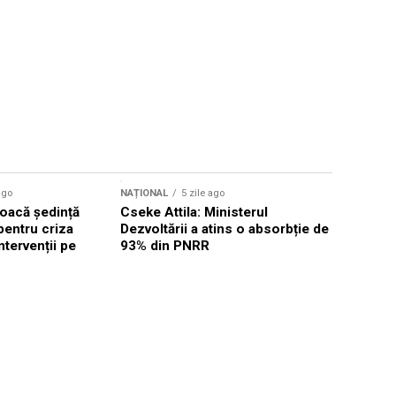
ago
NAȚIONAL
5 zile ago
NAȚIONAL
oacă ședință
Cseke Attila: Ministerul
Legea inte
pentru criza
Dezvoltării a atins o absorbție de
deputații 
ntervenții pe
93% din PNRR
săptămân