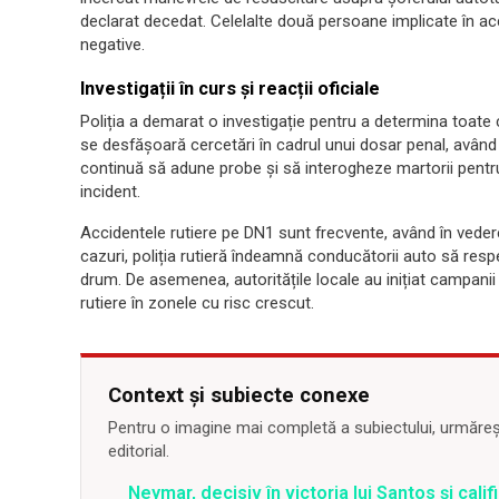
declarat decedat. Celelalte două persoane implicate în acci
negative.
Investigații în curs și reacții oficiale
Poliția a demarat o investigație pentru a determina toate 
se desfășoară cercetări în cadrul unui dosar penal, având 
continuă să adune probe și să interogheze martorii pentru
incident.
Accidentele rutiere pe DN1 sunt frecvente, având în vedere 
cazuri, poliția rutieră îndeamnă conducătorii auto să respect
drum. De asemenea, autoritățile locale au inițiat campani
rutiere în zonele cu risc crescut.
Context și subiecte conexe
Pentru o imagine mai completă a subiectului, urmărește
editorial.
Neymar, decisiv în victoria lui Santos și calif