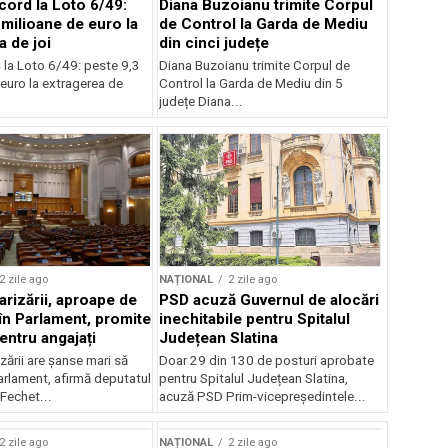
cord la Loto 6/49:
Diana Buzoianu trimite Corpul
 milioane de euro la
de Control la Garda de Mediu
a de joi
din cinci județe
 la Loto 6/49: peste 9,3
Diana Buzoianu trimite Corpul de
euro la extragerea de
Control la Garda de Mediu din 5
județe Diana...
2 zile ago
NAȚIONAL
2 zile ago
arizării, aproape de
PSD acuză Guvernul de alocări
în Parlament, promite
inechitabile pentru Spitalul
entru angajați
Județean Slatina
zării are șanse mari să
Doar 29 din 130 de posturi aprobate
arlament, afirmă deputatul
pentru Spitalul Județean Slatina,
Fechet...
acuză PSD Prim-vicepreședintele...
2 zile ago
NAȚIONAL
2 zile ago