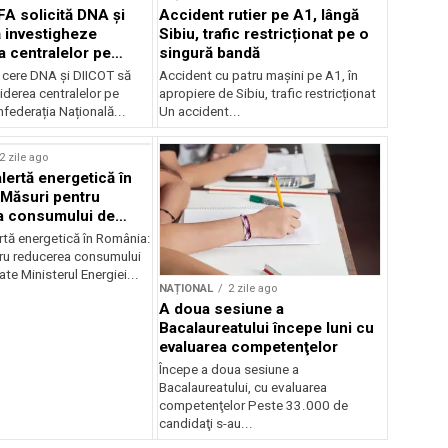
FA solicită DNA și
Accident rutier pe A1, lângă
 investigheze
Sibiu, trafic restricționat pe o
a centralelor pe
singură bandă
 cere DNA și DIICOT să
Accident cu patru mașini pe A1, în
hiderea centralelor pe
apropiere de Sibiu, trafic restricționat
federația Națională...
Un accident...
2 zile ago
lertă energetică în
Măsuri pentru
a consumului de
ate
rtă energetică în România:
ru reducerea consumului
ate Ministerul Energiei...
NAȚIONAL
2 zile ago
A doua sesiune a
Bacalaureatului începe luni cu
evaluarea competenţelor
Începe a doua sesiune a
Bacalaureatului, cu evaluarea
competenţelor Peste 33.000 de
candidaţi s-au...