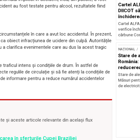
Cartel AL
dent au fost testate pentru alcool, rezultatele fiind
DIICOT să
închidere
cărbune
Cartel ALFA
verifice înc
circumstanțele în care a avut loc accidentul. În prezent,
cărbune Con
ca obiect infracțiunea de ucidere din culpă. Autoritățile
 a clarifica evenimentele care au dus la acest tragic
NAȚIONAL
Stare de a
România: 
traficul intens și condițiile de drum. În astfel de
reducere
e regulile de circulație și să fie atenți la condițiile de
electricit
Stare de ale
i de informare pentru a reduce numărul accidentelor
Măsuri pent
de electricit
 și aceste articole relevante din același flux
icarea în sferturile Cupei Braziliei