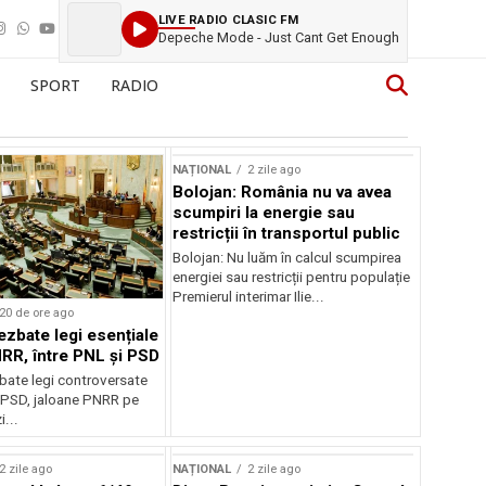
LIVE RADIO CLASIC FM
Depeche Mode - Just Cant Get Enough
SPORT
RADIO
NAȚIONAL
2 zile ago
Bolojan: România nu va avea
scumpiri la energie sau
restricții în transportul public
Bolojan: Nu luăm în calcul scumpirea
energiei sau restricții pentru populație
Premierul interimar Ilie...
20 de ore ago
ezbate legi esențiale
RR, între PNL și PSD
bate legi controversate
i PSD, jaloane PNRR pe
i...
2 zile ago
NAȚIONAL
2 zile ago