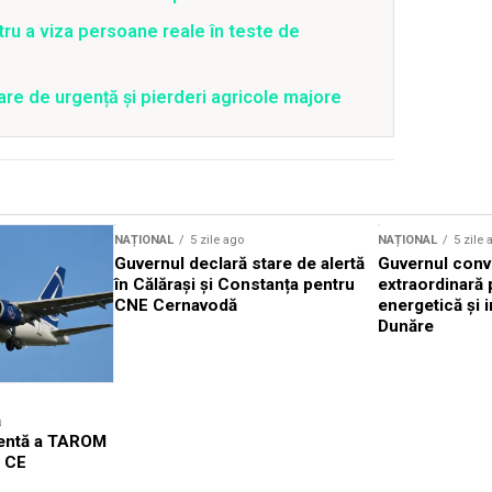
tru a viza persoane reale în teste de
are de urgență și pierderi agricole majore
NAȚIONAL
5 zile ago
NAȚIONAL
5 zile 
Guvernul declară stare de alertă
Guvernul conv
în Călărași și Constanța pentru
extraordinară 
CNE Cernavodă
energetică și i
Dunăre
ă
gentă a TAROM
l CE