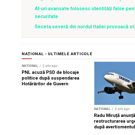
AI-uri avansate folosesc identități false pen
securitate
Seceta severă din nordul Italiei provoacă st
NAȚIONAL - ULTIMELE ARTICOLE
NAȚIONAL
5 zile ago
PNL acuză PSD de blocaje
politice după suspendarea
Hotărârilor de Guvern
NAȚIONAL
5 zile ago
Radu Miruță anunț
restructurarea ur
după avertismentu