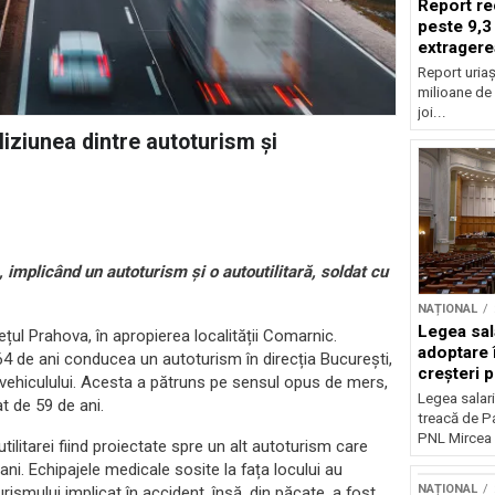
Report re
peste 9,3
extragere
Report uriaș
milioane de 
joi...
liziunea dintre autoturism și
implicând un autoturism și o autoutilitară, soldat cu
NAȚIONAL
Legea sal
țul Prahova, în apropierea localității Comarnic.
adoptare 
64 de ani conducea un autoturism în direcția București,
creșteri p
 vehiculului. Acesta a pătruns pe sensul opus de mers,
Legea salari
t de 59 de ani.
treacă de P
PNL Mircea 
litarei fiind proiectate spre un alt autoturism care
ni. Echipajele medicale sosite la fața locului au
NAȚIONAL
ismului implicat în accident, însă, din păcate, a fost