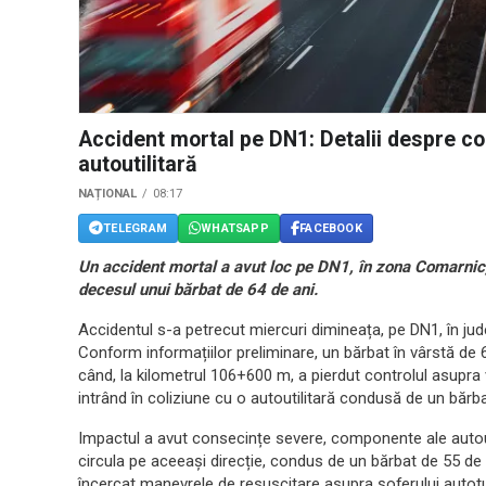
Accident mortal pe DN1: Detalii despre co
autoutilitară
NAȚIONAL
08:17
TELEGRAM
WHATSAPP
FACEBOOK
Un accident mortal a avut loc pe DN1, în zona Comarnic, 
decesul unui bărbat de 64 de ani.
Accidentul s-a petrecut miercuri dimineața, pe DN1, în jude
Conform informațiilor preliminare, un bărbat în vârstă de 
când, la kilometrul 106+600 m, a pierdut controlul asupra
intrând în coliziune cu o autoutilitară condusă de un bărba
Impactul a avut consecințe severe, componente ale autouti
circula pe aceeași direcție, condus de un bărbat de 55 de a
încercat manevrele de resuscitare asupra șoferului autotur