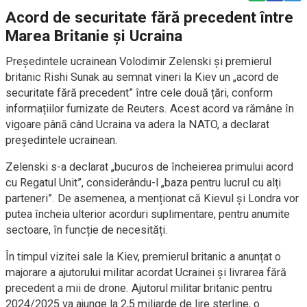
Acord de securitate fără precedent între
Marea Britanie și Ucraina
Președintele ucrainean Volodimir Zelenski și premierul
britanic Rishi Sunak au semnat vineri la Kiev un „acord de
securitate fără precedent” între cele două țări, conform
informațiilor furnizate de Reuters. Acest acord va rămâne în
vigoare până când Ucraina va adera la NATO, a declarat
președintele ucrainean.
Zelenski s-a declarat „bucuros de încheierea primului acord
cu Regatul Unit”, considerându-l „baza pentru lucrul cu alți
parteneri”. De asemenea, a menționat că Kievul și Londra vor
putea încheia ulterior acorduri suplimentare, pentru anumite
sectoare, în funcție de necesități.
În timpul vizitei sale la Kiev, premierul britanic a anunțat o
majorare a ajutorului militar acordat Ucrainei și livrarea fără
precedent a mii de drone. Ajutorul militar britanic pentru
2024/2025 va ajunge la 2,5 miliarde de lire sterline, o