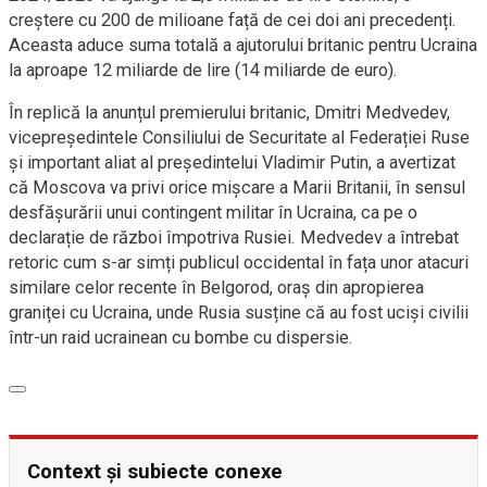
creștere cu 200 de milioane față de cei doi ani precedenți.
Aceasta aduce suma totală a ajutorului britanic pentru Ucraina
la aproape 12 miliarde de lire (14 miliarde de euro).
În replică la anunțul premierului britanic, Dmitri Medvedev,
vicepreședintele Consiliului de Securitate al Federației Ruse
și important aliat al președintelui Vladimir Putin, a avertizat
că Moscova va privi orice mișcare a Marii Britanii, în sensul
desfășurării unui contingent militar în Ucraina, ca pe o
declarație de război împotriva Rusiei. Medvedev a întrebat
retoric cum s-ar simți publicul occidental în fața unor atacuri
similare celor recente în Belgorod, oraș din apropierea
graniței cu Ucraina, unde Rusia susține că au fost uciși civilii
într-un raid ucrainean cu bombe cu dispersie.
Context și subiecte conexe