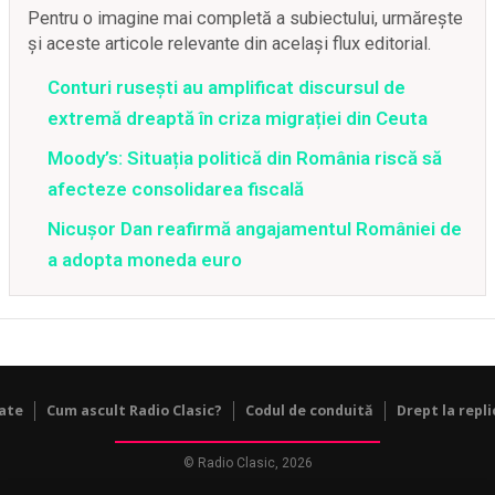
Pentru o imagine mai completă a subiectului, urmărește
și aceste articole relevante din același flux editorial.
Conturi rusești au amplificat discursul de
extremă dreaptă în criza migrației din Ceuta
Moody’s: Situația politică din România riscă să
afecteze consolidarea fiscală
Nicușor Dan reafirmă angajamentul României de
a adopta moneda euro
tate
Cum ascult Radio Clasic?
Codul de conduită
Drept la repli
© Radio Clasic, 2026