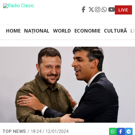
LIVE
HOME
NAȚIONAL
WORLD
ECONOMIE
CULTURĂ
L
TOP NEWS
18:24 / 12/01/2024
WHATSAPP
FACEBO
TEL