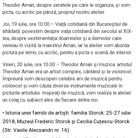
Theodor Aman, despre seratele pe care le organiza
,
și vom
picta, cu acrilic pe pânză, propriul nostru atelier.
Joi, 19 iulie, ora 10.00 – Viață cotidiană din Bucureștiul de
altădată: povestim despre viața cotidiană din secolul al XIX-
lea, despre vestimentația doamnelor și a domnilor
care
veneau în vizită la maestrul Aman, iar la atelier vom aborda
pictura pe lemn, cu acrilic, pentru a picta o scenă de interior
.
Vineri, 20 iulie, ora 10.00 – Theodor Aman și muzica: artistul
Theodor Aman era un artist complex, cântând și la violoncel.
Împreună vom descoperi
c
e
lebre arii
de muzică pentru
violoncel și vom căuta diverse instrumente muzicale în
picturile artistului. Inspirați de muzică, vom realiza la atelier
un colaj cu subiect ales de fiecare dintre noi.
•
Istoria unei familii de artiști: familia Storck: 25-27 iulie
2018, Muzeul Frederic Storck și Cecilia Cuțescu-Storck
(Str. Vasile Alecsandri nr.
16)