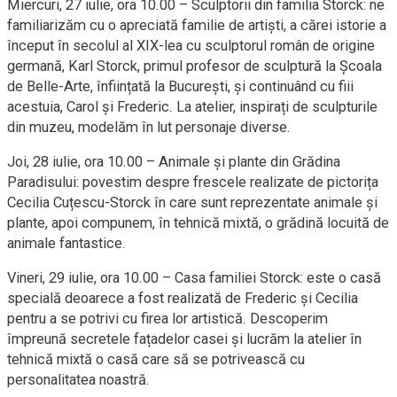
Miercuri, 27 iulie, ora 10.00 – Sculptorii din familia Storck: ne
familiarizăm cu o apreciată familie de artiști, a cărei istorie a
început în secolul al XIX-lea cu sculptorul român de origine
germană, Karl Storck, primul profesor de sculptură la Școala
de Belle-Arte, înființată la București, și continuând cu fiii
acestuia, Carol și Frederic. La atelier, inspirați
de sculpturile
din muzeu, modelă
m în
lut personaje diverse
.
Joi, 28 iulie, ora 10.00 – Animale și plante din Grădina
Paradisului: povestim despre frescele realizate de pictorița
Cecilia Cuțescu-Storck în care sunt reprezentate animale și
plante, apoi compunem, în tehnică mixtă, o grădină locuită de
animale fantastice
.
Vineri, 29 iulie, ora 10.00 – Casa familiei Storck: este o casă
specială deoarece a fost realizată de Frederic și Cecilia
pentru a se potrivi cu firea lor artistică. Descoperim
împreună secretele fațadelor casei și lucrăm la atelier în
tehnică mixtă o casă care să se potrive
ască cu
personalitatea noastră.