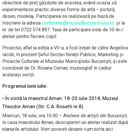
obiectele de preț găzduite de acestea, având ocazia să
experimenteze practic diverse forme de artă – pictură,
desen, modelaj. Participarea se realizează pe bază de
înscriere la adresa
conferinte@muzeulbucurestiului.ro
și la
nr. de tel 0722 574 897.
Taxa de participare este de 10 lei
/
atelier
pentru fiecare copil.
Proiectul, aflat la ediția a VII-a, a fost inițiat de către Angelica
Iacob, în prezent Șeful Secției Relații Publice, Marketing și
Proiecte Culturale al Muzeului Municipiului București, și este
coordonat de Dr. Roxana Coman, muzeograf în cadrul
aceleiași secții.
Programul lunii iulie:
•
În vizită la maestrul Aman: 18-20 iulie 2018, Muzeul
Theodor Aman
(Str. C.A. Rosetti nr.8)
Miercuri, 18 iulie, ora 10.00 – Ateliere de artiști din București:
în casa maestrului Aman
,
descoperim un atelier realizat după
planurile artistului. Vom povesti despre cum picta aici