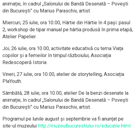
animație
, în cadrul „Salonului de Bandă Desenată – Povești
din București” cu Marius Paraschiv, artist
.
Miercuri, 25 iulie, ora 10.00
,
Hârtie din Hârtie în 4 pași: pasul
2
, workshop de tipar manual pe hârtia produsă în prima etapă,
Atelier Papelier
.
Joi, 26 iulie, ora 10.00
, activitate educativă cu tema
Viața
copiilor și a femeilor în timpul războiului,
Asociația
Redescoperă Istoria
Vineri, 27 iulie, ora 10.00
, atelier de storytelling, Asociația
PlaYouth
.
Sâmbătă, 28 iulie, ora 10.00
, atelier
De la benzi desenate la
animație
, în cadrul „Salonului de Bandă Desenată – Povești
din București” cu Marius Paraschiv, artist
.
Programul pe lunile august și septembrie va fi anunțat pe
site-ul muzeului
http://muzeulbucurestiului.ro/educatie.html