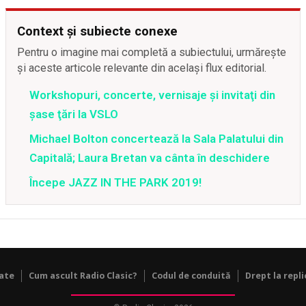
Context și subiecte conexe
Pentru o imagine mai completă a subiectului, urmărește
și aceste articole relevante din același flux editorial.
Workshopuri, concerte, vernisaje şi invitaţi din
şase ţări la VSLO
Michael Bolton concertează la Sala Palatului din
Capitală; Laura Bretan va cânta în deschidere
Începe JAZZ IN THE PARK 2019!
tate
Cum ascult Radio Clasic?
Codul de conduită
Drept la repli