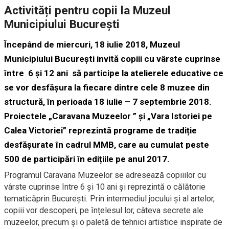
Activități pentru copii la Muzeul
Municipiului București
Începând de miercuri,
18 iulie
2018,
Muzeul
Municipiului București invită copiii cu vârste cuprinse
între
6 și
12 ani
să participe la atelierele educative ce
se vor desfășura la fiecare dintre cele 8 muzee din
structură,
în perioada
18 iulie
– 7 septembrie
2018
.
Proiectele „Caravana Muzeelor ” și „Vara Istoriei pe
Calea Victoriei” reprezi
n
tă p
rograme de tradiție
desfășurate
în cadrul MMB, care au cumulat
peste
500 de participări
î
n edițiile pe anul 2017
.
Programul Caravana Muzeelor
se adresează copiiilor cu
vârste
cupri
nse
între 6 și 10
ani
și
reprezintă o călătorie
tematică
prin
B
ucurești
. Prin intermediul jocului și al artelor,
copiii vor descoperi, pe înțelesul lor, câteva secrete ale
muzeelor
,
precum și o paletă de tehnici artistice inspirate de