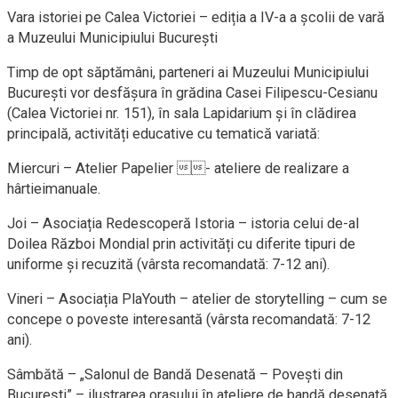
Vara istoriei pe Calea Victoriei
–
ediția a IV-a a școlii de vară
a Muzeului Municipiului București
Timp de opt săptămâni, parteneri ai M
uzeului Municipiului
București
vor desfășura în grădina Casei Filipescu-Cesianu
(Calea Victoriei nr.
151)
,
în sala
L
apidarium
și în clădirea
principală
, activități educative cu tematică variată:
Miercuri
–
Atelier Papelier
- ateliere de realizare a
hârtie
i
manuale.
Joi
–
Asociația Redescoperă Istoria
–
istoria celui de-al
D
oilea Război Mondial prin activități cu diferite tipuri de
uniforme și recuzită
(vârsta recomandată: 7-12 ani).
Vineri
–
Asociația PlaYouth
– atelier
de storytelling – cum se
concepe o poveste interesantă
(vârsta recomandată: 7-12
ani).
Sâmbătă –
„Salonul de Bandă Desenată – Povești din
București”
– ilustrarea orașului în ateliere de bandă desenată.