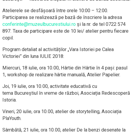
Atelierele se desfășoar
ă
între
orele 10:00 – 12:00
.
Participarea se realizează pe bază de
înscriere la adresa
conferinte@muzeulbucurestiului.ro
și la nr. de tel 0722 574
897.
Taxa de participare este de 10 lei/ atelier pentru fiecare
copil.
Program detaliat al activităților
„Vara Istoriei pe Calea
Victoriei”
din luna IULIE 2018:
Miercuri, 18 iulie, ora 10.00
,
Hârtie din Hârtie în 4 pași: pasul
1
, workshop de realizare hârtie manuală, Atelier Papelier
.
Joi, 19 iulie, ora 10.00
, activitate educativă cu
tema
Bucureștiul în vreme de război
, Asociația Redescoperă
Istoria
.
Vineri, 20 iulie, ora 10.00
, atelier de storytelling, Asociația
PlaYouth
.
Sâmbătă, 21 iulie, ora 10.00
, atelier
De la benzi desenate la