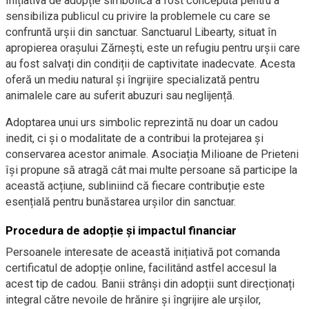
Inițiativa de adopție simbolică a fost concepută pentru a
sensibiliza publicul cu privire la problemele cu care se
confruntă urșii din sanctuar. Sanctuarul Libearty, situat în
apropierea orașului Zărnești, este un refugiu pentru urșii care
au fost salvați din condiții de captivitate inadecvate. Acesta
oferă un mediu natural și îngrijire specializată pentru
animalele care au suferit abuzuri sau neglijență.
Adoptarea unui urs simbolic reprezintă nu doar un cadou
inedit, ci și o modalitate de a contribui la protejarea și
conservarea acestor animale. Asociația Milioane de Prieteni
își propune să atragă cât mai multe persoane să participe la
această acțiune, subliniind că fiecare contribuție este
esențială pentru bunăstarea urșilor din sanctuar.
Procedura de adopție și impactul financiar
Persoanele interesate de această inițiativă pot comanda
certificatul de adopție online, facilitând astfel accesul la
acest tip de cadou. Banii strânși din adopții sunt direcționați
integral către nevoile de hrănire și îngrijire ale urșilor,