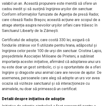
valabil un an. Această propunere este menită să ofere un
cadou inedit și să susțină îngrijirea urșilor din sanctuar.
Conform informațiilor furnizate de Agenția de presă Rador,
care citează Radio Brașov, această acțiune are scopul de a
atrage atenția asupra nevoilor urșilor orfani care trăiesc în
Sanctuarul Libearty de la Zărnești.
Certificatul de adopție, care costă 330 lei, asigură că
fondurile strânse vor fi utilizate pentru hrana, adăpostul și
îngrijirea celor peste 100 de urși din sanctuar. Cristina Lapis,
președintele Asociației Milioane de Prieteni, a subliniat
importanța acestei inițiative, afirmând că adoptarea unui urs
nu este doar un gest simbolic, ci și o oportunitate de a oferi
îngrijire și dragoste unui animal care are nevoie de ajutor. De
asemenea, persoanele care aleg să adopte un urs vor avea
ocazia să viziteze sanctuarul și să interacționeze cu
animalele, nu doar să primească un certificat.
Detalii despre inițiativa de adopție