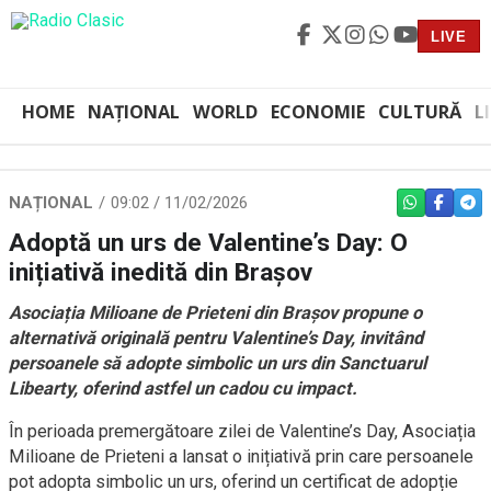
LIVE
HOME
NAȚIONAL
WORLD
ECONOMIE
CULTURĂ
L
NAȚIONAL
09:02 / 11/02/2026
WHATSAPP
FACEBO
TEL
Adoptă un urs de Valentine’s Day: O
inițiativă inedită din Brașov
Asociația Milioane de Prieteni din Brașov propune o
alternativă originală pentru Valentine’s Day, invitând
persoanele să adopte simbolic un urs din Sanctuarul
Libearty, oferind astfel un cadou cu impact.
În perioada premergătoare zilei de Valentine’s Day, Asociația
Milioane de Prieteni a lansat o inițiativă prin care persoanele
pot adopta simbolic un urs, oferind un certificat de adopție