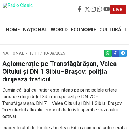
LIVE
HOME
NAȚIONAL
WORLD
ECONOMIE
CULTURĂ
L
NAȚIONAL
13:11 / 10/08/2025
WHATSAPP
FACEBO
TEL
Aglomerație pe Transfăgărășan, Valea
Oltului și DN 1 Sibiu–Brașov: poliția
dirijează traficul
Duminică, traficul rutier este intens pe principalele artere
turistice din județul Sibiu, în special pe DN 7C –
Transfăgărășan, DN 7 – Valea Oltului și DN 1 Sibiu–Brașov,
în contextul afluxului crescut de turiști specific sezonului
estival.
Inspectoratul de Poliție Județean Sibiu anunță că aglomerația