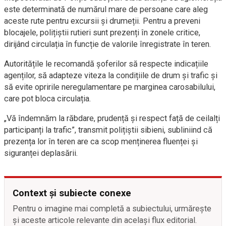
este determinată de numărul mare de persoane care aleg
aceste rute pentru excursii și drumeții. Pentru a preveni
blocajele, polițiștii rutieri sunt prezenți în zonele critice,
dirijând circulația în funcție de valorile înregistrate în teren.
Autoritățile le recomandă șoferilor să respecte indicațiile
agenților, să adapteze viteza la condițiile de drum și trafic și
să evite opririle neregulamentare pe marginea carosabilului,
care pot bloca circulația.
„Vă îndemnăm la răbdare, prudență și respect față de ceilalți
participanți la trafic”, transmit polițiștii sibieni, subliniind că
prezența lor în teren are ca scop menținerea fluenței și
siguranței deplasării.
Context și subiecte conexe
Pentru o imagine mai completă a subiectului, urmărește
și aceste articole relevante din același flux editorial.