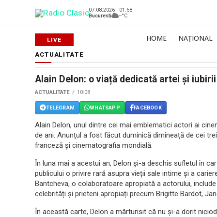
07.08.2026 | 01:58
Bucuresti
--°C
HOME
NAȚIONAL
ACTUALITATE
Alain Delon: o viață dedicată artei și iubirii
ACTUALITATE
10:08
TELEGRAM
WHATSAPP
FACEBOOK
Alain Delon, unul dintre cei mai emblematici actori ai cine
de ani. Anunțul a fost făcut duminică dimineață de cei trei
franceză și cinematografia mondială.
În luna mai a acestui an, Delon și-a deschis sufletul în c
publicului o privire rară asupra vieții sale intime și a cari
Bantcheva, o colaboratoare apropiată a actorului, include 
celebrități și prieteni apropiați precum Brigitte Bardot, Jan
În această carte, Delon a mărturisit că nu și-a dorit nici