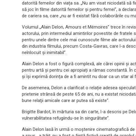
datorită femeilor din viața sa. „Nu am visat niciodată să 
să joc în filme datorită femeilor şi pentru femei”, a decla
de cariera sa, care „nu ar fi existat fără colaborările cu m
Volumul „Alain Delon, Amours et Mémoires” trece în revist
actorului, prin intermediul amintirilor povestite de fratel
pentru unele dintre cele mai cunoscute filme ale actorului.
din industria filmului, precum Costa-Gavras, care l-a desc
neînlocuit și inimitabil”.
Alain Delon a fost o figură complexă, ale cărei opinii și 
pentru artă și pentru cei apropiați a rămas constantă. În cart
și își exprimă dorința de a fi amintit nu doar ca un star al f
De asemenea, Delon a clarificat o relație adesea speculată
prietenie strânsă de peste 65 de ani, nu a existat niciodat
bune relaţii amicale care ar putea să existe”.
Brigitte Bardot, în mărturia sa din carte, l-a descris pe D
vulnerabilitatea refugiindu-se în singurătate”.
Alain Delon lasă în urmă o moștenire cinematografică de n
a spus, „a trăit, nu a fost o ființă fictivă creată de orgoli