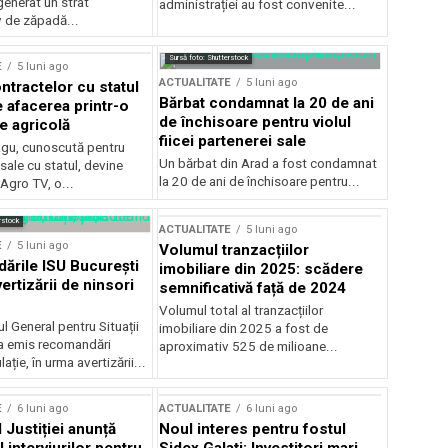
generat un strat
administrației au fost convenite...
v de zăpadă...
Sursă foto: Shutterstock
E
5 luni ago
ACTUALITATE
5 luni ago
ntractelor cu statul
Bărbat condamnat la 20 de ani
e afacerea printr-o
de închisoare pentru violul
e agricolă
fiicei partenerei sale
gu, cunoscută pentru
Un bărbat din Arad a fost condamnat
sale cu statul, devine
la 20 de ani de închisoare pentru...
 Agro TV, o...
rstock
ACTUALITATE
5 luni ago
E
5 luni ago
Volumul tranzacțiilor
rile ISU București
imobiliare din 2025: scădere
ertizării de ninsori
semnificativă față de 2024
Volumul total al tranzacțiilor
l General pentru Situații
imobiliare din 2025 a fost de
a emis recomandări
aproximativ 525 de milioane...
ție, în urma avertizării...
E
6 luni ago
ACTUALITATE
6 luni ago
 Justiției anunță
Noul interes pentru fostul