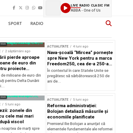
LIVE RADIO CLASIC FM
ABBA - One of Us
SPORT
RADIO
rstock
ACTUALITATE
4 luni ago
E
2 săptămâni ago
Nava-școală “Mircea” pornește
ării pierde aproape
spre New York pentru a marca
ioane de euro din
Freedom250, cea de-a 250-a
tru proiecte
aniversare a Statelor Unite
În contextul în care Statele Unite se
de milioane de euro din
pregătesc să sărbătorească 250 de
ți pentru Delta Dunării
ani de...
...
rstock
ACTUALITATE
5 luni ago
E
5 luni ago
Reforma administrației:
ezii: zonele din
Bolojan detaliază măsurile și
u cele mai mari
economiile planificate
după viscol
Premierul Ilie Bolojan a anunțat că
n noaptea de marți spre
elementele fundamentale ale reformei