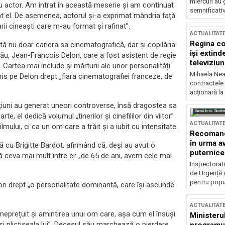
miercuri au 
fiu actor. Am intrat în această meserie şi am continuat
semnificati
rat el. De asemenea, actorul și-a exprimat mândria față
arii cineaști care m-au format și rafinat”.
ACTUALITAT
Regina co
ă nu doar cariera sa cinematografică, dar și copilăria
își extind
e său, Jean-Francois Delon, care a fost asistent de regie
televiziun
 Cartea mai include și mărturii ale unor personalități
Mihaela Nea
ris pe Delon drept „fiara cinematografiei franceze, de
contractele 
acționară la
acțiuni au generat uneori controverse, însă dragostea sa
Sursă foto: Shutte
e, el dedică volumul „tinerilor și cinefililor din viitor”
ACTUALITAT
ilmului, ci ca un om care a trăit și a iubit cu intensitate.
Recomandă
în urma av
 cu Brigitte Bardot, afirmând că, deși au avut o
puternice
ă ceva mai mult între ei: „de 65 de ani, avem cele mai
Inspectoratu
de Urgență 
pentru popula
elon drept „o personalitate dominantă, care își ascunde
ACTUALITAT
eprețuit și amintirea unui om care, așa cum el însuși
Ministerul
ul și plictiseala lui”. Decesul său marchează o pierdere