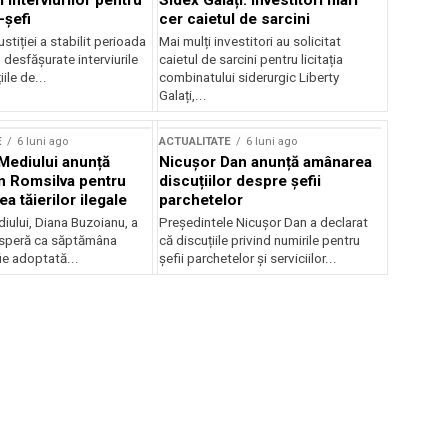
 interviurilor pentru
Sidex Galați: Investitori mari
-șefi
cer caietul de sarcini
stiției a stabilit perioada
Mai mulți investitori au solicitat
i desfășurate interviurile
caietul de sarcini pentru licitația
ile de...
combinatului siderurgic Liberty
Galați,...
E
6 luni ago
ACTUALITATE
6 luni ago
 Mediului anunță
Nicușor Dan anunță amânarea
n Romsilva pentru
discuțiilor despre șefii
 tăierilor ilegale
parchetelor
iului, Diana Buzoianu, a
Președintele Nicușor Dan a declarat
 speră ca săptămâna
că discuțiile privind numirile pentru
fie adoptată...
șefii parchetelor și serviciilor...