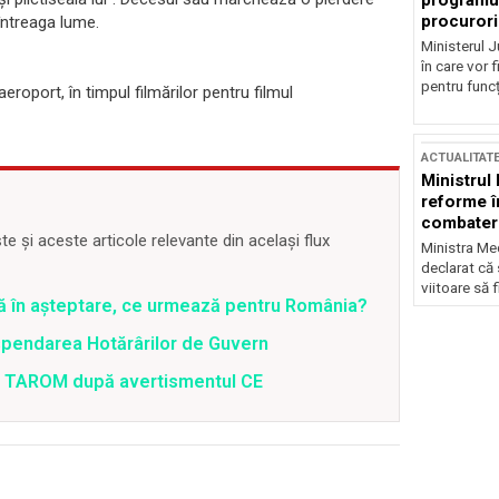
programul
procurori
întreaga lume.
Ministerul Ju
în care vor f
pentru funcți
eroport, în timpul filmărilor pentru filmul
ACTUALITAT
Ministrul
reforme î
combaterea
 și aceste articole relevante din același flux
Ministra Med
declarat că
viitoare să 
ră în așteptare, ce urmează pentru România?
spendarea Hotărârilor de Guvern
 a TAROM după avertismentul CE