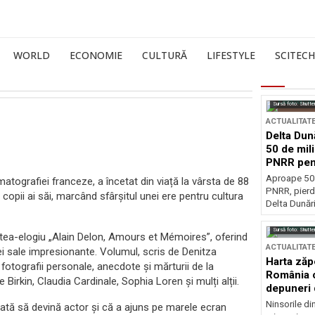
WORLD
ECONOMIE
CULTURĂ
LIFESTYLE
SCITECH
Sursă foto: Shutte
ACTUALITAT
Delta Dun
50 de mil
PNRR pen
esențiale
Aproape 50 
matografiei franceze, a încetat din viață la vârsta de 88
PNRR, pierdu
 copii ai săi, marcând sfârșitul unei ere pentru cultura
Delta Dunării
Sursă foto: Shutte
artea-elogiu „Alain Delon, Amours et Mémoires”, oferind
ACTUALITAT
erei sale impresionante. Volumul, scris de Denitza
Harta zăp
fotografii personale, anecdote și mărturii de la
România c
e Birkin, Claudia Cardinale, Sophia Loren și mulți alții.
depuneri 
Ninsorile di
odată să devină actor și că a ajuns pe marele ecran