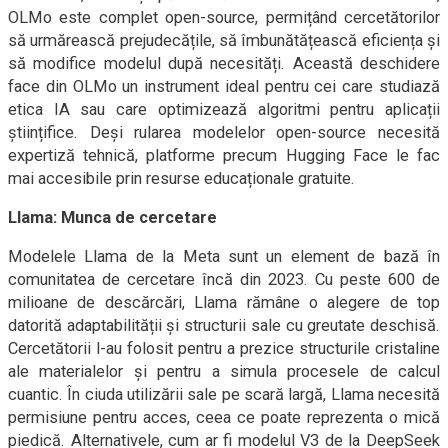
OLMo este complet open-source, permițând cercetătorilor
să urmărească prejudecățile, să îmbunătățească eficiența și
să modifice modelul după necesități. Această deschidere
face din OLMo un instrument ideal pentru cei care studiază
etica IA sau care optimizează algoritmi pentru aplicații
științifice. Deși rularea modelelor open-source necesită
expertiză tehnică, platforme precum Hugging Face le fac
mai accesibile prin resurse educaționale gratuite.
Llama: Munca de cercetare
Modelele Llama de la Meta sunt un element de bază în
comunitatea de cercetare încă din 2023. Cu peste 600 de
milioane de descărcări, Llama rămâne o alegere de top
datorită adaptabilității și structurii sale cu greutate deschisă.
Cercetătorii l-au folosit pentru a prezice structurile cristaline
ale materialelor și pentru a simula procesele de calcul
cuantic. În ciuda utilizării sale pe scară largă, Llama necesită
permisiune pentru acces, ceea ce poate reprezenta o mică
piedică. Alternativele, cum ar fi modelul V3 de la DeepSeek