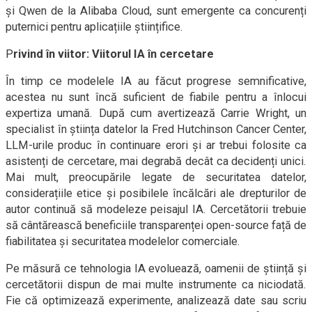
și Qwen de la Alibaba Cloud, sunt emergente ca concurenți
puternici pentru aplicațiile științifice.
P
rivind în viitor: Viitorul IA în cercetare
În timp ce modelele IA au făcut progrese semnificative,
acestea nu sunt încă suficient de fiabile pentru a înlocui
expertiza umană. După cum avertizează Carrie Wright, un
specialist în știința datelor la Fred Hutchinson Cancer Center,
LLM-urile produc în continuare erori și ar trebui folosite ca
asistenți de cercetare, mai degrabă decât ca decidenți unici.
Mai mult, preocupările legate de securitatea datelor,
considerațiile etice și posibilele încălcări ale drepturilor de
autor continuă să modeleze peisajul IA. Cercetătorii trebuie
să cântărească beneficiile transparenței open-source față de
fiabilitatea și securitatea modelelor comerciale.
Pe măsură ce tehnologia IA evoluează, oamenii de știință și
cercetătorii dispun de mai multe instrumente ca niciodată.
Fie că optimizează experimente, analizează date sau scriu