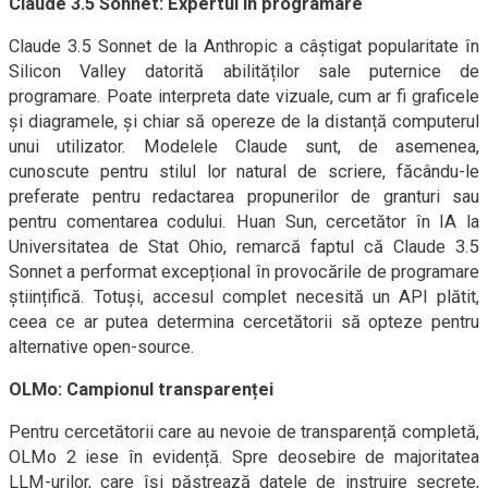
Claude 3.5 Sonnet: Expertul în programare
Claude 3.5 Sonnet de la Anthropic a câștigat popularitate în
Silicon Valley datorită abilităților sale puternice de
programare. Poate interpreta date vizuale, cum ar fi graficele
și diagramele, și chiar să opereze de la distanță computerul
unui utilizator. Modelele Claude sunt, de asemenea,
cunoscute pentru stilul lor natural de scriere, făcându-le
preferate pentru redactarea propunerilor de granturi sau
pentru comentarea codului. Huan Sun, cercetător în IA la
Universitatea de Stat Ohio, remarcă faptul că Claude 3.5
Sonnet a performat excepțional în provocările de programare
științifică. Totuși, accesul complet necesită un API plătit,
ceea ce ar putea determina cercetătorii să opteze pentru
alternative open-source.
OLMo: Campionul transparenței
Pentru cercetătorii care au nevoie de transparență completă,
OLMo 2 iese în evidență. Spre deosebire de majoritatea
LLM-urilor, care își păstrează datele de instruire secrete,