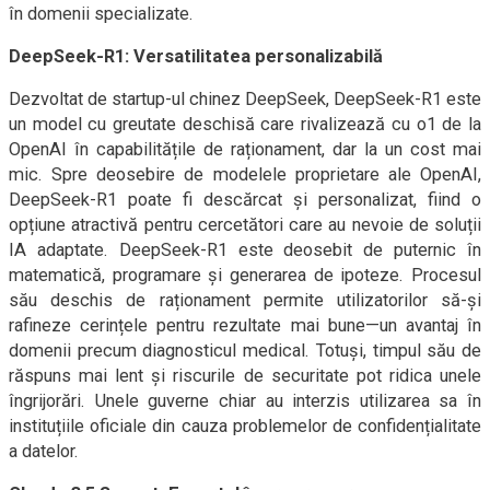
în domenii specializate.
DeepSeek-R1: Versatilitatea personalizabilă
Dezvoltat de startup-ul chinez DeepSeek, DeepSeek-R1 este
un model cu greutate deschisă care rivalizează cu o1 de la
OpenAI în capabilitățile de raționament, dar la un cost mai
mic. Spre deosebire de modelele proprietare ale OpenAI,
DeepSeek-R1 poate fi descărcat și personalizat, fiind o
opțiune atractivă pentru cercetători care au nevoie de soluții
IA adaptate. DeepSeek-R1 este deosebit de puternic în
matematică, programare și generarea de ipoteze. Procesul
său deschis de raționament permite utilizatorilor să-și
rafineze cerințele pentru rezultate mai bune—un avantaj în
domenii precum diagnosticul medical. Totuși, timpul său de
răspuns mai lent și riscurile de securitate pot ridica unele
îngrijorări. Unele guverne chiar au interzis utilizarea sa în
instituțiile oficiale din cauza problemelor de confidențialitate
a datelor.