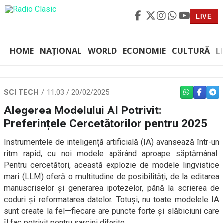
LIVE
HOME
NAȚIONAL
WORLD
ECONOMIE
CULTURĂ
L
SCI TECH
11:03 / 20/02/2025
WHATSAPP
FACEBO
TEL
Alegerea Modelului AI Potrivit:
Preferințele Cercetătorilor pentru 2025
Instrumentele de inteligență artificială (IA) avansează într-un
ritm rapid, cu noi modele apărând aproape săptămânal.
Pentru cercetători, această explozie de modele lingvistice
mari (LLM) oferă o multitudine de posibilități, de la editarea
manuscriselor și generarea ipotezelor, până la scrierea de
coduri și reformatarea datelor. Totuși, nu toate modelele IA
sunt create la fel—fiecare are puncte forte și slăbiciuni care
îl fac potrivit pentru sarcini diferite.