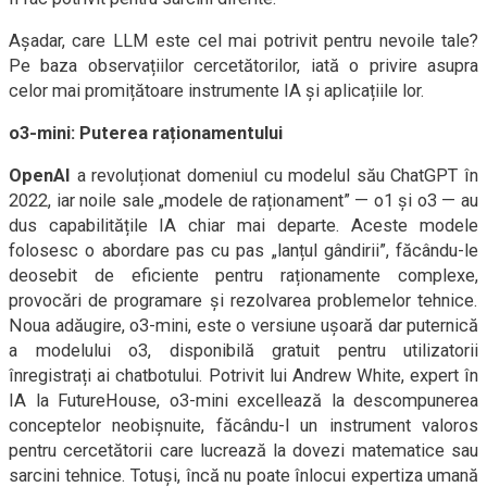
Așadar, care LLM este cel mai potrivit pentru nevoile tale?
Pe baza observațiilor cercetătorilor, iată o privire asupra
celor mai promițătoare instrumente IA și aplicațiile lor.
o3-mini: Puterea raționamentului
OpenAI
a revoluționat domeniul cu modelul său ChatGPT în
2022, iar noile sale „modele de raționament” — o1 și o3 — au
dus capabilitățile IA chiar mai departe. Aceste modele
folosesc o abordare pas cu pas „lanțul gândirii”, făcându-le
deosebit de eficiente pentru raționamente complexe,
provocări de programare și rezolvarea problemelor tehnice.
Noua adăugire, o3-mini, este o versiune ușoară dar puternică
a modelului o3, disponibilă gratuit pentru utilizatorii
înregistrați ai chatbotului. Potrivit lui Andrew White, expert în
IA la FutureHouse, o3-mini excellează la descompunerea
conceptelor neobișnuite, făcându-l un instrument valoros
pentru cercetătorii care lucrează la dovezi matematice sau
sarcini tehnice. Totuși, încă nu poate înlocui expertiza umană