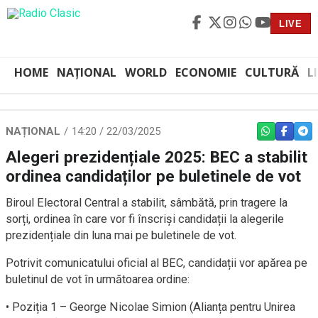
LIVE
HOME
NAȚIONAL
WORLD
ECONOMIE
CULTURĂ
L
NAȚIONAL
14:20 / 22/03/2025
WHATSAPP
FACEBO
TEL
Alegeri prezidențiale 2025: BEC a stabilit
ordinea candidaților pe buletinele de vot
Biroul Electoral Central a stabilit, sâmbătă, prin tragere la
sorți, ordinea în care vor fi înscriși candidații la alegerile
prezidențiale din luna mai pe buletinele de vot.
Potrivit comunicatului oficial al BEC, candidații vor apărea pe
buletinul de vot în următoarea ordine:
• Poziția 1 – George Nicolae Simion (Alianța pentru Unirea