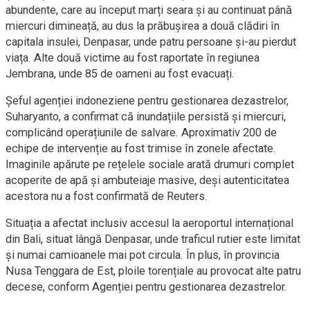
abundente, care au început marți seara și au continuat până
miercuri dimineață, au dus la prăbușirea a două clădiri în
capitala insulei, Denpasar, unde patru persoane și-au pierdut
viața. Alte două victime au fost raportate în regiunea
Jembrana, unde 85 de oameni au fost evacuați.
Șeful agenției indoneziene pentru gestionarea dezastrelor,
Suharyanto, a confirmat că inundațiile persistă și miercuri,
complicând operațiunile de salvare. Aproximativ 200 de
echipe de intervenție au fost trimise în zonele afectate.
Imaginile apărute pe rețelele sociale arată drumuri complet
acoperite de apă și ambuteiaje masive, deși autenticitatea
acestora nu a fost confirmată de Reuters.
Situația a afectat inclusiv accesul la aeroportul internațional
din Bali, situat lângă Denpasar, unde traficul rutier este limitat
și numai camioanele mai pot circula. În plus, în provincia
Nusa Tenggara de Est, ploile torențiale au provocat alte patru
decese, conform Agenției pentru gestionarea dezastrelor.