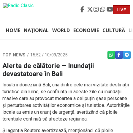
LIVE
HOME
NAȚIONAL
WORLD
ECONOMIE
CULTURĂ
L
TOP NEWS
15:52 / 10/09/2025
WHATSAPP
FACEBO
TEL
Alerta de călătorie – Inundații
devastatoare în Bali
Insula indoneziană Bali, una dintre cele mai vizitate destinații
turistice din lume, se confruntă în aceste zile cu inundații
masive care au provocat moartea a cel puțin șase persoane
și perturbarea activităților economice și turistice. Autoritățile
locale au emis un anunț de urgență, avertizând că ploile
torențiale continuă să afecteze regiunea.
Și agenția Reuters avertizează, menționând că ploile