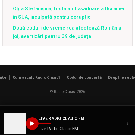
Olga Stefanîşina, fosta ambasadoare a Ucrainei
în SUA, inculpată pentru corupţie
Două coduri de vreme rea afectează România
joi, avertizări pentru 39 de județe
tate
Cum ascult Radio Clasic?
Codul de conduită
Drept la repli
© Radio Clasic, 2026
LIVE RADIO CLASIC FM
↓
Live Radio Clasic FM