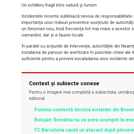
Un echilibru fragil între natură și turism
Incidentele recente subliniază nevoia de responsabilitate și 
importanța unor măsuri preventive susținute de autorități
un fenomen nou, însă frecvența tot mai mare a acestor si
oamenilor, dar și a faunei locale.
În paralel cu acțiunile de intervenție, autoritățile din Neam
instalarea de panouri de avertizare în punctele-cheie ale
suficiente pentru a preveni escaladarea unor incidente simil
Context și subiecte conexe
Pentru o imagine mai completă a subiectului, urmărește
editorial.
Polonia contestă decizia instanței din Bruxe
Bolojan: România nu va avea scumpiri la energ
FC Barcelona caută un atacant după plecar