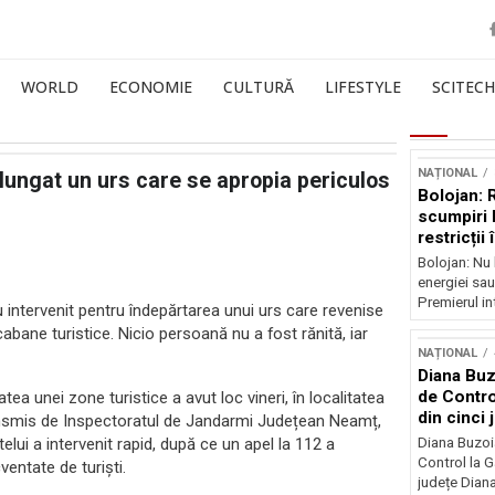
WORLD
ECONOMIE
CULTURĂ
LIFESTYLE
SCITECH
NAȚIONAL
alungat un urs care se apropia periculos
Bolojan: 
scumpiri 
restricții
Bolojan: Nu 
energiei sau
Premierul int
 intervenit pentru îndepărtarea unui urs care revenise
abane turistice. Nicio persoană nu a fost rănită, iar
NAȚIONAL
Diana Buz
de Contro
ea unei zone turistice a avut loc vineri, în localitatea
din cinci 
ransmis de Inspectoratul de Jandarmi Județean Neamț,
ui a intervenit rapid, după ce un apel la 112 a
Diana Buzoi
Control la 
entate de turiști.
județe Diana