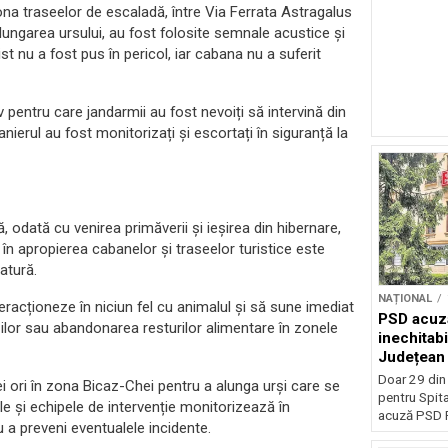
 zona traseelor de escaladă, între Via Ferrata Astragalus
lungarea ursului, au fost folosite semnale acustice și
ist nu a fost pus în pericol, iar cabana nu a suferit
 pentru care jandarmii au fost nevoiți să intervină din
anierul au fost monitorizați și escortați în siguranță la
 odată cu venirea primăverii și ieșirea din hibernare,
r în apropierea cabanelor și traseelor turistice este
atură.
NAȚIONAL
eracționeze în niciun fel cu animalul și să sune imediat
PSD acuză
ilor sau abandonarea resturilor alimentare în zonele
inechitabi
Județean 
Doar 29 din
rei ori în zona Bicaz-Chei pentru a alunga urși care se
pentru Spita
ale și echipele de intervenție monitorizează în
acuză PSD P
a preveni eventualele incidente.