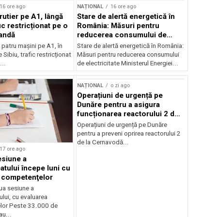
16 ore ago
NAȚIONAL
16 ore ago
rutier pe A1, lângă
Stare de alertă energetică în
fic restricționat pe o
România: Măsuri pentru
andă
reducerea consumului de
electricitate
patru mașini pe A1, în
Stare de alertă energetică în România:
 Sibiu, trafic restricționat
Măsuri pentru reducerea consumului
..
de electricitate Ministerul Energiei...
NAȚIONAL
o zi ago
Operațiuni de urgență pe
Dunăre pentru a asigura
funcționarea reactorului 2 de
la Cernavodă
Operațiuni de urgență pe Dunăre
pentru a preveni oprirea reactorului 2
de la Cernavodă...
17 ore ago
siune a
atului începe luni cu
 competenţelor
ua sesiune a
lui, cu evaluarea
lor Peste 33.000 de
au...