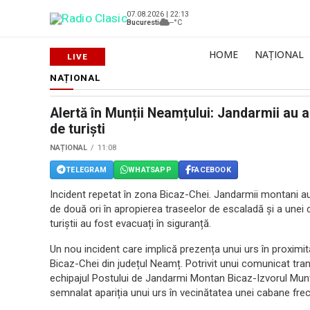
07.08.2026 | 22:13
Bucuresti
--°C
HOME
NAȚIONAL
NAȚIONAL
Alertă în Munții Neamțului: Jandarmii au 
de turiști
NAȚIONAL
11:08
TELEGRAM
WHATSAPP
FACEBOOK
Incident repetat în zona Bicaz-Chei. Jandarmii montani au
de două ori în apropierea traseelor de escaladă și a unei c
turiștii au fost evacuați în siguranță.
Un nou incident care implică prezența unui urs în proximitat
Bicaz-Chei din județul Neamț. Potrivit unui comunicat t
echipajul Postului de Jandarmi Montan Bicaz-Izvorul Muntel
semnalat apariția unui urs în vecinătatea unei cabane frecv