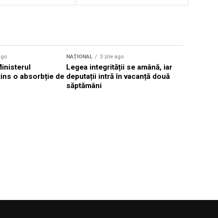
ago
NAȚIONAL
3 zile ago
NAȚIONAL
Ministerul
Legea integrității se amână, iar
Florin Mit
atins o absorbție de
deputații intră în vacanță două
Constanţa,
săptămâni
Parchetul