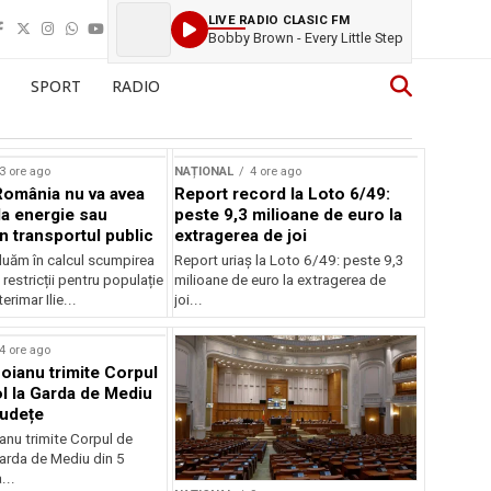
LIVE RADIO CLASIC FM
Bobby Brown - Every Little Step
SPORT
RADIO
3 ore ago
NAȚIONAL
4 ore ago
România nu va avea
Report record la Loto 6/49:
la energie sau
peste 9,3 milioane de euro la
 în transportul public
extragerea de joi
luăm în calcul scumpirea
Report uriaș la Loto 6/49: peste 9,3
 restricții pentru populație
milioane de euro la extragerea de
erimar Ilie...
joi...
4 ore ago
oianu trimite Corpul
l la Garda de Mediu
județe
anu trimite Corpul de
Garda de Mediu din 5
...