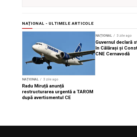
NAȚIONAL - ULTIMELE ARTICOLE
NAȚIONAL
3 zile ago
Guvernul declară st
în Călărași și Cons
CNE Cernavodă
NAȚIONAL
3 zile ago
Radu Miruță anunță
restructurarea urgentă a TAROM
după avertismentul CE