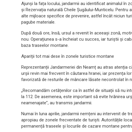
Ajunși la fața locului, jandarmii au identificat animalul în
și Rezervația naturală Cheile Șugăului-Munticelu. Pentru a
alte mijloace specifice de prevenire, astfel încât niciun tur
pagube materiale.
După două ore, însă, ursul a revenit în aceeași zonă, motiv
nou. Operațiunea s-a încheiat cu succes, iar turiștii și cab
baza traseelor montane.
Apariții tot mai dese în zonele turistice montane
Reprezentanții Jandarmeriei din Neamț au atras atenția că,
urșii revin mai frecvent în căutarea hranei, iar prezența lo
favorizată de resturile de mâncare lăsate necontrolat în n
„Recomandăm cetățenilor ca în astfel de situații să nu int
la 112. De asemenea, este important să evite hrănirea urș
neamenajate”, au transmis jandarmii.
Numai în luna aprilie, jandarmii nemțeni au intervenit de t
apropiau de zonele frecventate de turiști. Autoritățile loc
permanență traseele și locurile de cazare montane pentru 