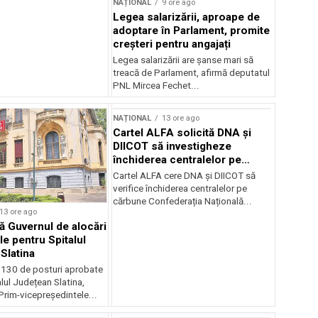
NAȚIONAL
9 ore ago
Legea salarizării, aproape de
adoptare în Parlament, promite
creșteri pentru angajați
Legea salarizării are șanse mari să
treacă de Parlament, afirmă deputatul
PNL Mircea Fechet...
NAȚIONAL
13 ore ago
Cartel ALFA solicită DNA și
DIICOT să investigheze
închiderea centralelor pe
cărbune
Cartel ALFA cere DNA și DIICOT să
verifice închiderea centralelor pe
cărbune Confederația Națională...
13 ore ago
 Guvernul de alocări
le pentru Spitalul
Slatina
 130 de posturi aprobate
lul Județean Slatina,
rim-vicepreședintele...