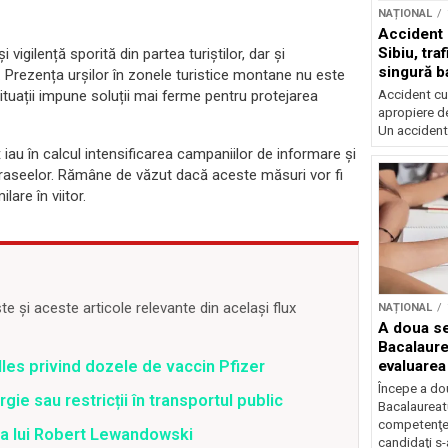
NAȚIONAL
Accident 
Sibiu, tra
vigilență sporită din partea turiștilor, dar și
singură b
. Prezența urșilor în zonele turistice montane nu este
Accident cu 
tuații impune soluții mai ferme pentru protejarea
apropiere de
Un accident.
ț iau în calcul intensificarea campaniilor de informare și
 traseelor. Rămâne de văzut dacă aceste măsuri vor fi
are în viitor.
 și aceste articole relevante din același flux
NAȚIONAL
A doua se
Bacalaure
lles privind dozele de vaccin Pfizer
evaluarea
Începe a do
ie sau restricții în transportul public
Bacalaureatu
competenţe
ea lui Robert Lewandowski
candidaţi s-