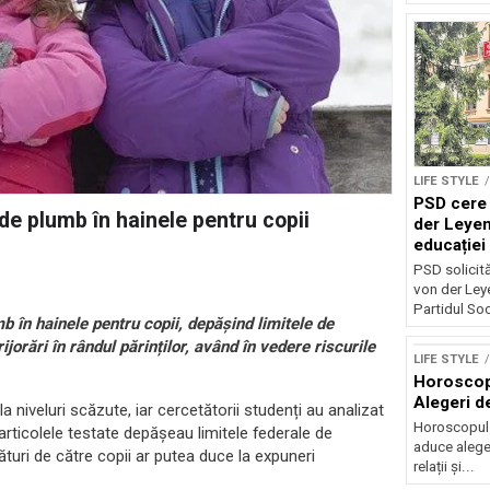
LIFE STYLE
PSD cere 
e de plumb în hainele pentru copii
der Leyen
educației 
reforma s
PSD solicită 
von der Leye
Partidul Soci
b în hainele pentru copii, depășind limitele de
ijorări în rândul părinților, având în vedere riscurile
LIFE STYLE
Horoscop 
Alegeri d
 niveluri scăzute, iar cercetătorii studenți au analizat
Horoscopul z
rticolele testate depășeau limitele federale de
aduce alegeri
turi de către copii ar putea duce la expuneri
relații și...