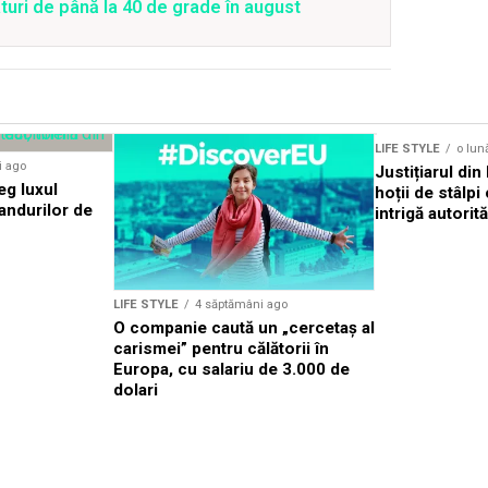
uri de până la 40 de grade în august
LIFE STYLE
o lun
i ago
Justițiarul di
eg luxul
hoții de stâlp
randurilor de
intrigă autorită
LIFE STYLE
4 săptămâni ago
O companie caută un „cercetaș al
carismei” pentru călătorii în
Europa, cu salariu de 3.000 de
dolari