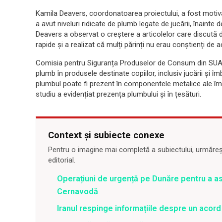
Kamila Deavers, coordonatoarea proiectului, a fost motiv
a avut niveluri ridicate de plumb legate de jucării, înaint
Deavers a observat o creștere a articolelor care discută
rapide și a realizat că mulți părinți nu erau conștienți de a
Comisia pentru Siguranța Produselor de Consum din SUA i
plumb în produsele destinate copiilor, inclusiv jucării și î
plumbul poate fi prezent în componentele metalice ale îmb
studiu a evidențiat prezența plumbului și în țesături.
Context și subiecte conexe
Pentru o imagine mai completă a subiectului, urmărește
editorial.
Operațiuni de urgență pe Dunăre pentru a asi
Cernavodă
Iranul respinge informațiile despre un aco