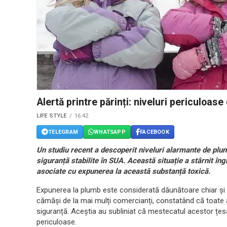
Alertă printre părinți: niveluri periculoas
LIFE STYLE
16:42
TELEGRAM
WHATSAPP
FACEBOOK
Un studiu recent a descoperit niveluri alarmante de plum
siguranță stabilite în SUA. Această situație a stârnit îngr
asociate cu expunerea la această substanță toxică.
Expunerea la plumb este considerată dăunătoare chiar și la
cămăși de la mai mulți comercianți, constatând că toate a
siguranță. Aceștia au subliniat că mestecatul acestor țesă
periculoase.