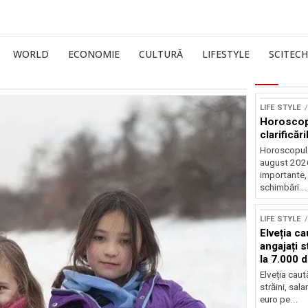
WORLD
ECONOMIE
CULTURĂ
LIFESTYLE
SCITECH
LIFE STYLE
Horoscop 
clarificări
Horoscopul 
august 2026,
importante,
schimbări...
LIFE STYLE
Elveția c
angajați s
la 7.000 
Elveția cau
străini, sal
euro pe...