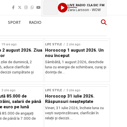
LIVE RADIO CLASIC FM
Zara Larsson - WOW
SPORT
RADIO
19 ore ago
LIFE STYLE
2 zile ago
2 august 2026. Ziua
Horoscop 1 august 2026. Un
lor
nou început
zilei de duminică, 2
Sâmbătă, 1 august 2026, deschide
 aduce clarificări
luna cu energie de schimbare, curaj și
 decizii cumpătate și
dorința de...
3 zile ago
LIFE STYLE
3 zile ago
aută 85.000 de
Horoscop 31 iulie 2026.
trăini, salarii de până
Răspunsuri neașteptate
de euro pe lună
Vineri, 31 iulie 2026, încheie luna cu
vești surprinzătoare, clarificări în
tă 85.000 de angajați
relații și decizii...
arii de până la 7.000 de