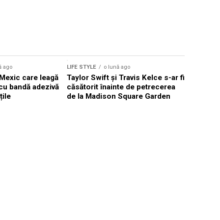
Sursă foto: Shutte
ă ago
LIFE STYLE
o lună ago
LIFE STYLE
n Mexic care leagă
Taylor Swift și Travis Kelce s-ar fi
Retailerii
i cu bandă adezivă
căsătorit înainte de petrecerea
excludere
țile
de la Madison Square Garden
regulile d