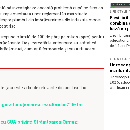
Sursă foto: Shutte
ată să investigheze această problemă după ce fiica sa
LIFE STYLE
e de implementarea unor reglementări mai stricte.
Elevii bri
 despre plumbul din îmbrăcămintea din industria modei
combina s
cest risc.
bază cu p
Elevii britan
mpune o limită de 100 de părți pe milion (ppm) pentru
educațional
mbrăcăminte. Deși cercetările anterioare au arătat că
de 14 ani Pr
răcămintei, cum ar fi fermoarele și nasturii, acest
LIFE STYLE
Horoscop 
marilor de
Horoscopul zi
2026, aduce
 și aceste articole relevante din același flux
clarificări în 
gura funcționarea reactorului 2 de la
rd cu SUA privind Strâmtoarea Ormuz