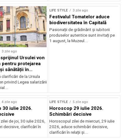
LIFE STYLE
3 zile ago
Festivalul Tomatelor aduce
biodiversitatea în Capitală
Pasionații de grădinărit și iubitorii
produselor autentice sunt invitați pe
1 august, la Muzeul...
3 zile ago
sprijinul Ursulei von
 pentru protejarea
și sănătății în
alarială
clarificări de la Ursula
n privind Legea salarizării
al...
Sursă foto: Shutterstock
4 zile ago
LIFE STYLE
5 zile ago
30 iulie 2026.
Horoscop 29 iulie 2026.
ecisive
Schimbări decisive
ilei de joi, 30 iulie 2026,
Horoscopul zilei de miercuri, 29 iulie
 decisive, clarificări în
2026, aduce schimbări decisive,
clarificări în relații și...