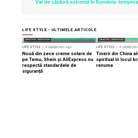
Val de căldură extremă în România: temperat
LIFE STYLE - ULTIMELE ARTICOLE
Sursă foto: Shutterstock
Sursă foto: Shutterstock
LIFE STYLE
4 săptămâni ago
LIFE STYLE
4 săptămân
Nouă din zece creme solare de
Tinerii din China al
pe Temu, Shein și AliExpress nu
spiritual în locul b
respectă standardele de
renume
siguranță