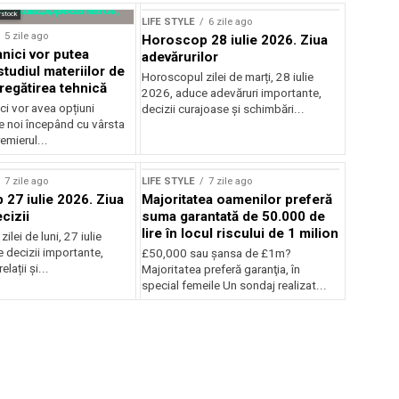
rstock
LIFE STYLE
6 zile ago
5 zile ago
Horoscop 28 iulie 2026. Ziua
tanici vor putea
adevărurilor
tudiul materiilor de
Horoscopul zilei de marți, 28 iulie
regătirea tehnică
2026, aduce adevăruri importante,
ici vor avea opțiuni
decizii curajoase și schimbări...
e noi începând cu vârsta
emierul...
7 zile ago
LIFE STYLE
7 zile ago
27 iulie 2026. Ziua
Majoritatea oamenilor preferă
cizii
suma garantată de 50.000 de
lire în locul riscului de 1 milion
lei de luni, 27 iulie
 decizii importante,
£50,000 sau şansa de £1m?
relații și...
Majoritatea preferă garanţia, în
special femeile Un sondaj realizat...