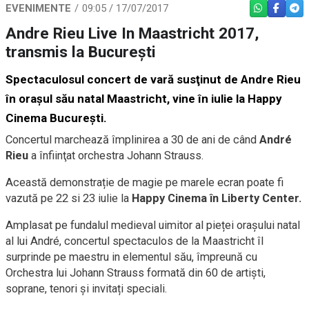
EVENIMENTE
09:05 / 17/07/2017
WHATSAPP
FACEBO
TEL
Andre Rieu Live In Maastricht 2017,
transmis la București
Spectaculosul concert de vară susţinut de Andre Rieu
în oraşul său natal Maastricht, vine în iulie la Happy
Cinema Bucureşti.
Concertul marchează împlinirea a 30 de ani de când
André
Rieu
a înfiinţat orchestra Johann Strauss.
Această demonstrație de magie pe marele ecran poate fi
vazută pe 22 si 23 iulie la
Happy Cinema în Liberty Center.
Amplasat pe fundalul medieval uimitor al pieței orașului natal
al lui André, concertul spectaculos de la Maastricht îl
surprinde pe maestru in elementul său, împreună cu
Orchestra lui Johann Strauss formată din 60 de artiști,
soprane, tenori și invitați speciali.