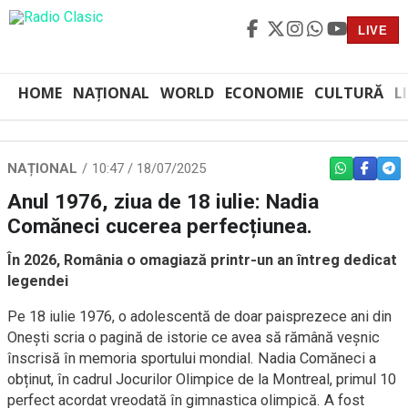
LIVE
HOME
NAȚIONAL
WORLD
ECONOMIE
CULTURĂ
L
NAȚIONAL
10:47 / 18/07/2025
WHATSAPP
FACEBO
TEL
Anul 1976, ziua de 18 iulie: Nadia
Comăneci cucerea perfecțiunea.
În 2026, România o omagiază printr-un an întreg dedicat
legendei
Pe 18 iulie 1976, o adolescentă de doar paisprezece ani din
Onești scria o pagină de istorie ce avea să rămână veșnic
înscrisă în memoria sportului mondial. Nadia Comăneci a
obținut, în cadrul Jocurilor Olimpice de la Montreal, primul 10
perfect acordat vreodată în gimnastica olimpică. A fost