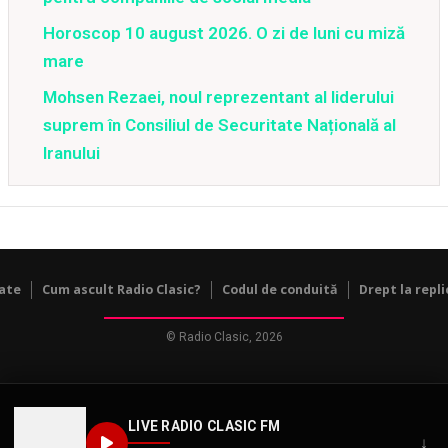
Horoscop 10 august 2026. O zi de luni cu miză
mare
Mohsen Rezaei, noul reprezentant al liderului
suprem în Consiliul de Securitate Națională al
Iranului
tate
Cum ascult Radio Clasic?
Codul de conduită
Drept la repli
© Radio Clasic, 2026
LIVE RADIO CLASIC FM
↓