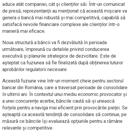
aduce atât companiei, cât și clienților săi. Într-un comunicat
de presă, reprezentanții au menționat că această mișcare va
genera o bancă mai robustă și mai competitivă, capabilă să
satisfacă nevoile financiare complexe ale clienților într-o
manieră mai eficace.
Noua structură a băncii va fi dezvăluită în perioada
următoare, împreună cu detaliile privind conducerea
executivă și planurile strategice de dezvoltare. Este de
așteptat ca fuziunea să fie finalizată după obținerea tuturor
aprobărilor regulatorii necesare.
Această fuziune vine într-un moment cheie pentru sectorul
bancar din România, care a traversat perioade de consolidare
în ultimii ani. În contextul unui mediu economic provocator și
a unei concurențe acerbe, băncile caută să-și unească
forțele pentru a naviga mai eficient prin provocările pieței. Se
așteaptă ca această tendință de consolidare să continue, pe
măsură ce băncile își evaluează opțiunile pentru a rămâne
relevante și competitive.