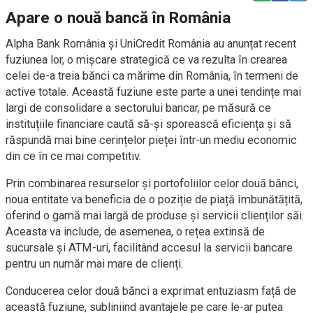
Apare o nouă bancă în România
Alpha Bank România și UniCredit România au anunțat recent
fuziunea lor, o mișcare strategică ce va rezulta în crearea
celei de-a treia bănci ca mărime din România, în termeni de
active totale. Această fuziune este parte a unei tendințe mai
largi de consolidare a sectorului bancar, pe măsură ce
instituțiile financiare caută să-și sporească eficiența și să
răspundă mai bine cerințelor pieței într-un mediu economic
din ce în ce mai competitiv.
Prin combinarea resurselor și portofoliilor celor două bănci,
noua entitate va beneficia de o poziție de piață îmbunătățită,
oferind o gamă mai largă de produse și servicii clienților săi.
Aceasta va include, de asemenea, o rețea extinsă de
sucursale și ATM-uri, facilitând accesul la servicii bancare
pentru un număr mai mare de clienți.
Conducerea celor două bănci a exprimat entuziasm față de
această fuziune, subliniind avantajele pe care le-ar putea