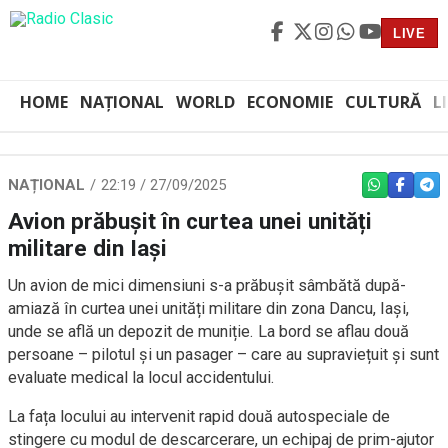
LIVE
HOME
NAȚIONAL
WORLD
ECONOMIE
CULTURĂ
L
NAȚIONAL
22:19 / 27/09/2025
WHATSAPP
FACEBO
TEL
Avion prăbușit în curtea unei unități
militare din Iași
Un avion de mici dimensiuni s-a prăbușit sâmbătă după-
amiază în curtea unei unități militare din zona Dancu, Iași,
unde se află un depozit de muniție. La bord se aflau două
persoane – pilotul și un pasager – care au supraviețuit și sunt
evaluate medical la locul accidentului.
La fața locului au intervenit rapid două autospeciale de
stingere cu modul de descarcerare, un echipaj de prim-ajutor