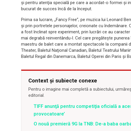
şi pentru atenţia specială pe care a acordat-o formei şi i
bucurat de succes încă de la început.
Prima sa lucrare, „Fancy Free”, pe muzica lui Leonard Bern
şi prin portretele personajelor, creionate cu îndemânare. 
a fost înclinat spre experiment, prin lucrări ce au caracter
mai degrabă reinventându-l. Cel care pregăteşte punerea î
maestru de balet care a montat spectacole la companii de 
Theater, Baletul Naţional Canadian, Baletul Teatrului Marii
Baletul Regal din Danemarca, Baletul Operei din Paris şi B
Context și subiecte conexe
Pentru o imagine mai completă a subiectului, urmărește
editorial.
TIFF anunţă pentru competiţia oficială a aces
provocatoare’
O nouă premieră 9G la TNB: De-a baba oarb