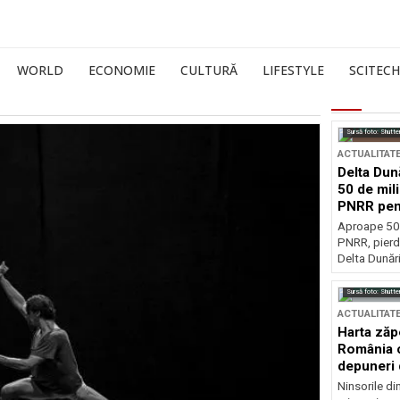
WORLD
ECONOMIE
CULTURĂ
LIFESTYLE
SCITECH
Sursă foto: Shutte
ACTUALITAT
Delta Dun
50 de mil
PNRR pen
esențiale
Aproape 50 
PNRR, pierdu
Delta Dunării
Sursă foto: Shutte
ACTUALITAT
Harta zăp
România c
depuneri 
Ninsorile di