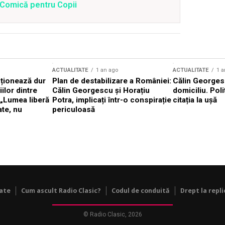
a Comică pentru Copii
ACTUALITATE
1 an ago
ACTUALITATE
1 a
cționează dur
Plan de destabilizare a României:
Călin Georgesc
ilor dintre
Călin Georgescu și Horațiu
domiciliu. Poli
 „Lumea liberă
Potra, implicați într-o conspirație
citația la ușă
ate, nu
periculoasă
tate
Cum ascult Radio Clasic?
Codul de conduită
Drept la repli
© Radio Clasic, 2026