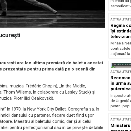
miercuri au 
semnificati
ACTUALITAT
Regina co
își extind
ucureşti
televiziun
Mihaela Nea
contractele 
acționară la
Bucureşti are loc ultima premieră de balet a acestei
Sursă foto: Shutte
ice prezentate pentru prima dată pe o scenă din
ACTUALITAT
Recomandă
în urma av
ins; muzica: Frédéric Chopin), „In the Middle,
puternice
: Thom Willems, în colaborare cu Lesley Stuck) şi
Inspectoratu
ica: Piotr Ilici Ceaikovski).
de Urgență 
pentru popula
” în 1970, la New York City Ballet. Coregrafia sa, în
hnicii dansului cu partener, fiecare duet fiind uşor
ACTUALITAT
toare. Maestru al baletului comic, dar şi al celui
Ministerul
ei pentru perfecţionismul său în ce priveşte detaliile