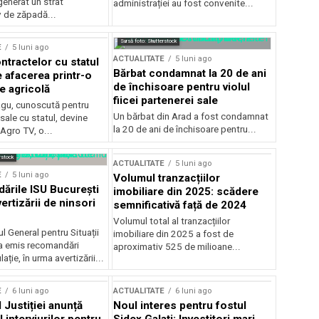
generat un strat
administrației au fost convenite...
v de zăpadă...
Sursă foto: Shutterstock
E
5 luni ago
ACTUALITATE
5 luni ago
ntractelor cu statul
Bărbat condamnat la 20 de ani
e afacerea printr-o
de închisoare pentru violul
e agricolă
fiicei partenerei sale
gu, cunoscută pentru
Un bărbat din Arad a fost condamnat
sale cu statul, devine
la 20 de ani de închisoare pentru...
 Agro TV, o...
rstock
ACTUALITATE
5 luni ago
E
5 luni ago
Volumul tranzacțiilor
rile ISU București
imobiliare din 2025: scădere
ertizării de ninsori
semnificativă față de 2024
Volumul total al tranzacțiilor
l General pentru Situații
imobiliare din 2025 a fost de
a emis recomandări
aproximativ 525 de milioane...
ție, în urma avertizării...
E
6 luni ago
ACTUALITATE
6 luni ago
 Justiției anunță
Noul interes pentru fostul