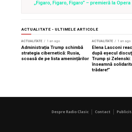
„Figaro, Figaro, Figaro” – premieră la Oper
ACTUALITATE - ULTIMELE ARTICOLE
ACTUALITATE
1 an ago
ACTUALITATE
1 an ago
Administrația Trump schimbă
Elena Lasconi rea
strategia cibernetică: Rusia,
după eșecul discuți
scoasă de pe lista amenințărilor
Trump și Zelenski:
înseamnă solidarit
trădare!”
Despre Radio Clasic
Contact
Publici