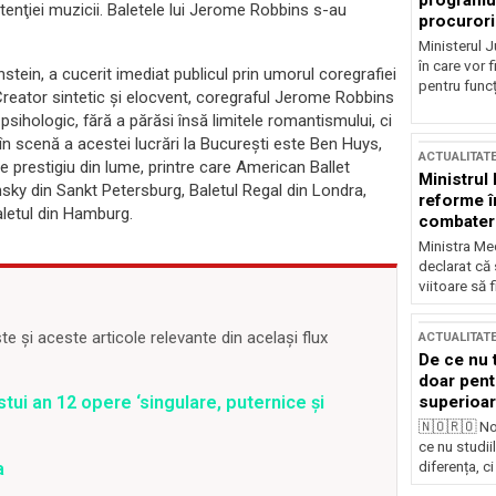
programul
ntenţiei muzicii. Baletele lui Jerome Robbins s-au
procurori
Ministerul Ju
în care vor f
stein, a cucerit imediat publicul prin umorul coregrafiei
pentru funcți
Creator sintetic şi elocvent, coregraful Jerome Robbins
 psihologic, fără a părăsi însă limitele romantismului, ci
n scenă a acestei lucrări la Bucureşti este Ben Huys,
ACTUALITAT
prestigiu din lume, printre care American Ballet
Ministrul
nsky din Sankt Petersburg, Baletul Regal din Londra,
reforme î
aletul din Hamburg.
combaterea
Ministra Med
declarat că
viitoare să 
 și aceste articole relevante din același flux
ACTUALITAT
De ce nu 
doar pentr
superioar
tui an 12 opere ‘singulare, puternice şi
🇳🇴🇷🇴 No
ce nu studii
diferența, ci
a