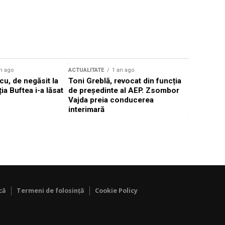
n ago
ACTUALITATE
1 an ago
ACTUALITATE
u, de negăsit la
Toni Greblă, revocat din funcția
Ilie Boloj
ția Buftea i-a lăsat
de președinte al AEP. Zsombor
alegerilor
Vajda preia conducerea
constituți
interimară
concentră
viitoarelo
că
Termeni de folosință
Cookie Policy