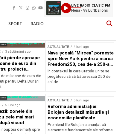
LIVE RADIO CLASIC FM
Nena - 99 Luftballons
SPORT
RADIO
rstock
ACTUALITATE
4 luni ago
E
3 săptămâni ago
Nava-școală “Mircea” pornește
ării pierde aproape
spre New York pentru a marca
ioane de euro din
Freedom250, cea de-a 250-a
tru proiecte
aniversare a Statelor Unite
În contextul în care Statele Unite se
de milioane de euro din
pregătesc să sărbătorească 250 de
ți pentru Delta Dunării
ani de...
...
rstock
ACTUALITATE
5 luni ago
E
5 luni ago
Reforma administrației:
ezii: zonele din
Bolojan detaliază măsurile și
u cele mai mari
economiile planificate
după viscol
Premierul Ilie Bolojan a anunțat că
n noaptea de marți spre
elementele fundamentale ale reformei