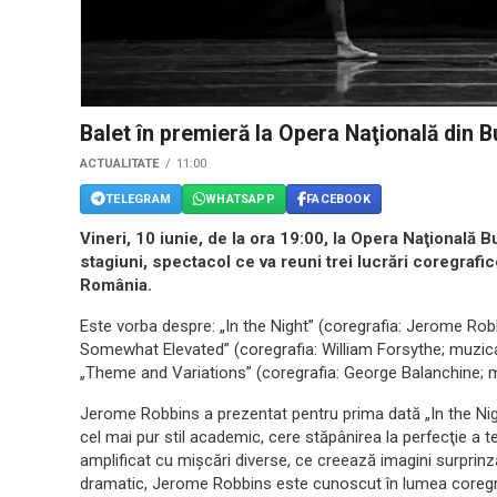
Balet în premieră la Opera Naţională din B
ACTUALITATE
11:00
TELEGRAM
WHATSAPP
FACEBOOK
Vineri, 10 iunie, de la ora 19:00, la Opera Naţională 
stagiuni, spectacol ce va reuni trei lucrări coregraf
România.
Este vorba despre: „In the Night” (coregrafia: Jerome Robb
Somewhat Elevated” (coregrafia: William Forsythe; muzica
„Theme and Variations” (coregrafia: George Balanchine; muz
Jerome Robbins a prezentat pentru prima dată „In the Night
cel mai pur stil academic, cere stăpânirea la perfecţie a te
amplificat cu mişcări diverse, ce creează imagini surprinză
dramatic, Jerome Robbins este cunoscut în lumea coregrafi