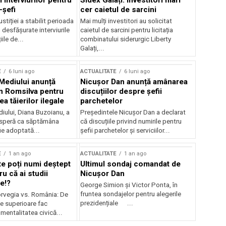
 interviurilor pentru
Sidex Galați: Investitori mari
-șefi
cer caietul de sarcini
stiției a stabilit perioada
Mai mulți investitori au solicitat
i desfășurate interviurile
caietul de sarcini pentru licitația
ile de...
combinatului siderurgic Liberty
Galați,...
E
6 luni ago
ACTUALITATE
6 luni ago
 Mediului anunță
Nicușor Dan anunță amânarea
n Romsilva pentru
discuțiilor despre șefii
 tăierilor ilegale
parchetelor
iului, Diana Buzoianu, a
Președintele Nicușor Dan a declarat
 speră ca săptămâna
că discuțiile privind numirile pentru
fie adoptată...
șefii parchetelor și serviciilor...
E
1 an ago
ACTUALITATE
1 an ago
te poți numi deștept
Ultimul sondaj comandat de
u că ai studii
Nicușor Dan
e!?
George Simion și Victor Ponta, în
fruntea sondajelor pentru alegerile
rvegia vs. România: De
prezidențiale ...
le superioare fac
 mentalitatea civică...