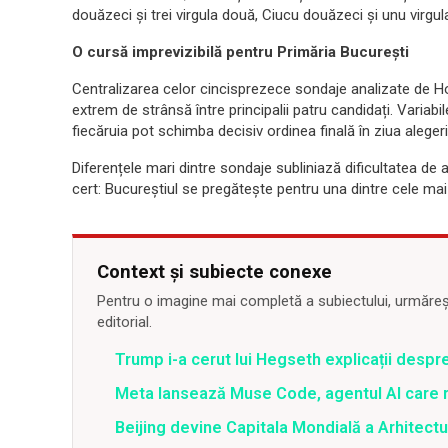
douăzeci și trei virgula două, Ciucu douăzeci și unu virgula
O cursă imprevizibilă pentru Primăria București
Centralizarea celor cincisprezece sondaje analizate de Hot
extrem de strânsă între principalii patru candidați. Variab
fiecăruia pot schimba decisiv ordinea finală în ziua alegeri
Diferențele mari dintre sondaje subliniază dificultatea de a
cert: Bucureștiul se pregătește pentru una dintre cele mai 
Context și subiecte conexe
Pentru o imagine mai completă a subiectului, urmărește
editorial.
Trump i-a cerut lui Hegseth explicații despr
Meta lansează Muse Code, agentul AI care 
Beijing devine Capitala Mondială a Arhitectu