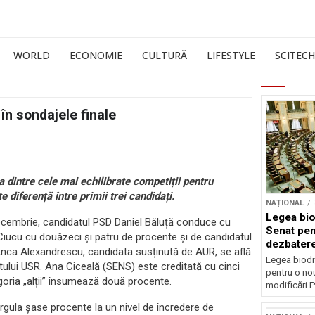
WORLD
ECONOMIE
CULTURĂ
LIFESTYLE
SCITECH
 în sondajele finale
dintre cele mai echilibrate competiții pentru
 diferență între primii trei candidați.
NAȚIONAL
Legea biod
u decembrie, candidatul PSD Daniel Băluță conduce cu
Senat pen
 Ciucu cu douăzeci și patru de procente și de candidatul
dezbatere
 Anca Alexandrescu, candidata susținută de AUR, se află
deputațil
Legea biodiv
tului USR. Ana Ciceală (SENS) este creditată cu cinci
pentru o no
oria „alții” însumează două procente.
modificări P
rgula șase procente la un nivel de încredere de