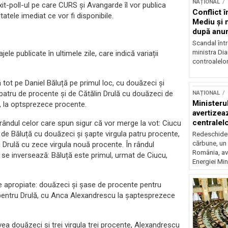
NAȚIONAL
exit-poll-ul pe care CURS și Avangarde îl vor publica
Conflict î
tele imediat ce vor fi disponibile.
Mediu şi 
după anun
Scandal într
ministra Di
e publicate în ultimele zile, care indică variații
controalelor
ot pe Daniel Băluță pe primul loc, cu douăzeci și
patru de procente și de Cătălin Drulă cu douăzeci de
NAȚIONAL
Ministeru
, la optsprezece procente.
avertizea
centralel
 rândul celor care spun sigur că vor merge la vot: Ciucu
risc majo
de Băluță cu douăzeci și șapte virgula patru procente,
Redeschider
cărbune, un 
Drulă cu zece virgula nouă procente. În rândul
România, av
ea se inversează: Băluță este primul, urmat de Ciucu,
Energiei Mini
te apropiate: douăzeci și șase de procente pentru
ă pentru Drulă, cu Anca Alexandrescu la șaptesprezece
 avea douăzeci și trei virgula trei procente, Alexandrescu