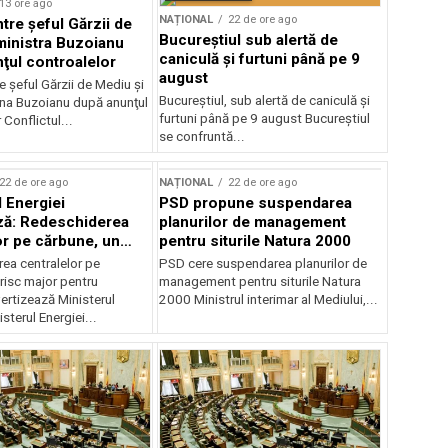
13 ore ago
NAȚIONAL
22 de ore ago
ntre şeful Gărzii de
Bucureștiul sub alertă de
ministra Buzoianu
caniculă și furtuni până pe 9
ţul controalelor
august
e şeful Gărzii de Mediu şi
Bucureștiul, sub alertă de caniculă și
ana Buzoianu după anunţul
furtuni până pe 9 august Bucureștiul
 Conflictul...
se confruntă...
22 de ore ago
NAȚIONAL
22 de ore ago
l Energiei
PSD propune suspendarea
ză: Redeschiderea
planurilor de management
or pe cărbune, un
pentru siturile Natura 2000
r pentru România
ea centralelor pe
PSD cere suspendarea planurilor de
risc major pentru
management pentru siturile Natura
ertizează Ministerul
2000 Ministrul interimar al Mediului,...
sterul Energiei...