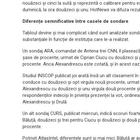
nouăzeci și cinci la sută și reprezintă o calibrare pentru 
duminică, la ora douăzeci și unu. HotNews va difuza rezulta
Diferențe semnificative între casele de sondare
Tabloul devine și mai complicat când sunt analizate sondajel
substanțiale în funcție de instituția care le-a realizat.
Un sondaj ARA, comandat de Antena trei CNN, îl plasează t
șase de procente, urmat de Ciprian Ciucu cu douăzeci și 
procente. Anca Alexandrescu este cotată, și în acest caz
Studiul INSCOP publicat joi arată însă un alt clasament în
conduce cu douăzeci și opt virgula nouă procente, urmat 
Alexandrescu cu douăzeci și unu virgula două procente și 
respondenților indeciși în privința prezenței la vot, ordin
Alexandrescu și Drulă.
Un alt sondaj CURS, publicat miercuri, indică scoruri foar
Băluță, douăzeci și trei pentru Ciucu și douăzeci și dou
procente.
Potrivit AtlasIntel, diferențele sunt și mai mici: Băluță ar