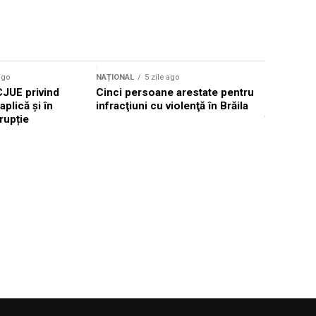
ago
NAȚIONAL
5 zile ago
NAȚIONAL
CJUE privind
Cinci persoane arestate pentru
Primarul 
aplică și în
infracţiuni cu violenţă în Brăila
raționaliz
rupție
în Iași pe