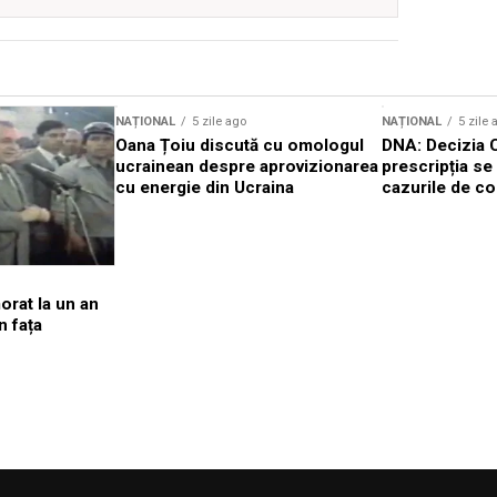
NAȚIONAL
5 zile ago
NAȚIONAL
5 zile 
Oana Țoiu discută cu omologul
DNA: Decizia 
ucrainean despre aprovizionarea
prescripția se 
cu energie din Ucraina
cazurile de co
orat la un an
n fața