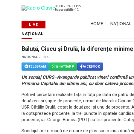
08.08.2026 | 11:22
Bucuresti
--°C
HOME
NAȚIONAL
NAȚIONAL
Băluță, Ciucu și Drulă, la diferențe minime
NAȚIONAL
14:49
TELEGRAM
WHATSAPP
FACEBOOK
Un sondaj CURS–Avangarde publicat vineri confirmă una 
Primăria Capitalei din ultimii ani, cu doar câteva procente
Potrivit cercetării realizate față în față pe data de patr
douăzeci și șapte de procente, urmat de liberalul Ciprian
USR Cătălin Drulă, cotat la douăzeci și unu de procente.
la optsprezece procente, la trei puncte în spatele candida
procente, iar George Burcea (POT) cu trei procente. Categ
Sondajul are o marjă de eroare de plus sau minus două vi