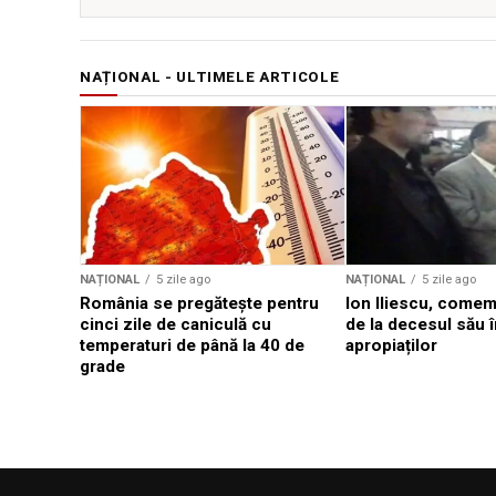
NAȚIONAL - ULTIMELE ARTICOLE
NAȚIONAL
5 zile ago
NAȚIONAL
5 zile ago
România se pregătește pentru
Ion Iliescu, comem
cinci zile de caniculă cu
de la decesul său î
temperaturi de până la 40 de
apropiaților
grade