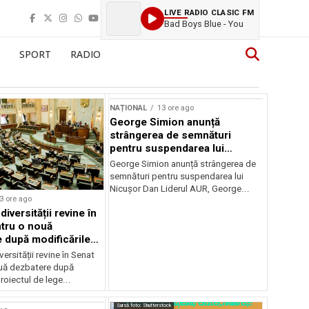
LIVE RADIO CLASIC FM
Bad Boys Blue - You
SPORT
RADIO
NAȚIONAL
13 ore ago
George Simion anunță
strângerea de semnături
pentru suspendarea lui
Nicușor Dan
George Simion anunță strângerea de
semnături pentru suspendarea lui
Nicușor Dan Liderul AUR, George...
3 ore ago
iversității revine în
tru o nouă
 după modificările
or
ersității revine în Senat
uă dezbatere după
roiectul de lege...
Sursă foto: Shutterstock