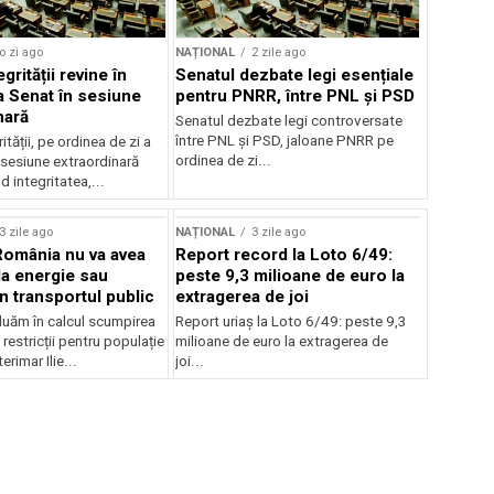
o zi ago
NAȚIONAL
2 zile ago
grității revine în
Senatul dezbate legi esențiale
la Senat în sesiune
pentru PNRR, între PNL și PSD
nară
Senatul dezbate legi controversate
între PNL și PSD, jaloane PNRR pe
ității, pe ordinea de zi a
ordinea de zi...
 sesiune extraordinară
d integritatea,...
3 zile ago
NAȚIONAL
3 zile ago
România nu va avea
Report record la Loto 6/49:
la energie sau
peste 9,3 milioane de euro la
 în transportul public
extragerea de joi
luăm în calcul scumpirea
Report uriaș la Loto 6/49: peste 9,3
 restricții pentru populație
milioane de euro la extragerea de
erimar Ilie...
joi...