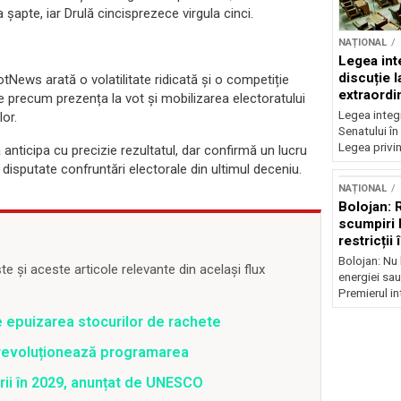
 șapte, iar Drulă cincisprezece virgula cinci.
NAȚIONAL
Legea inte
discuție 
News arată o volatilitate ridicată și o competiție
extraordi
ile precum prezența la vot și mobilizarea electoratului
Legea integr
lor.
Senatului în
Legea privin
 anticipa cu precizie rezultatul, dar confirmă un lucru
disputate confruntări electorale din ultimul deceniu.
NAȚIONAL
Bolojan: 
scumpiri 
restricții
Bolojan: Nu 
 și aceste articole relevante din același flux
energiei sau
Premierul int
e epuizarea stocurilor de rachete
revoluționează programarea
rii în 2029, anunțat de UNESCO