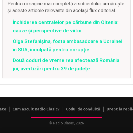
Pentru o imagine mai completă a subiectului, urmărește
și aceste articole relevante din același flux editorial.
Închiderea centralelor pe cărbune din Oltenia:
cauze și perspective de viitor
Olga Stefanîşina, fosta ambasadoare a Ucrainei
în SUA, inculpată pentru corupţie
Două coduri de vreme rea afectează România
joi, avertizări pentru 39 de județe
tate
Cum ascult Radio Clasic?
Codul de conduită
Drept la repli
© Radio Clasic, 2026