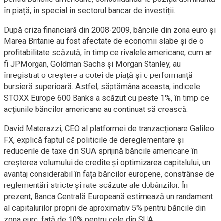
în piață, în special în sectorul bancar de investiții.
După criza financiară din 2008-2009, băncile din zona euro și
Marea Britanie au fost afectate de economii slabe și de o
profitabilitate scăzută, în timp ce rivalele americane, cum ar
fi JPMorgan, Goldman Sachs și Morgan Stanley, au
înregistrat o creștere a cotei de piață și o performanță
bursieră superioară. Astfel, săptămâna aceasta, indicele
STOXX Europe 600 Banks a scăzut cu peste 1%, în timp ce
acțiunile băncilor americane au continuat să crească.
David Materazzi, CEO al platformei de tranzacționare Galileo
FX, explică faptul că politicile de dereglementare și
reducerile de taxe din SUA sprijină băncile americane în
creșterea volumului de credite și optimizarea capitalului, un
avantaj considerabil în fața băncilor europene, constrânse de
reglementări stricte și rate scăzute ale dobânzilor. În
prezent, Banca Centrală Europeană estimează un randament
al capitalurilor proprii de aproximativ 5% pentru băncile din
zona euro, față de 10% pentru cele din SUA.