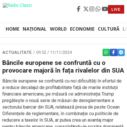
LIVE
HOME
NAȚIONAL
WORLD
ECONOMIE
CULTURĂ
L
ACTUALITATE
09:52 / 11/11/2024
WHATSAPP
FACEBO
TEL
Băncile europene se confruntă cu o
provocare majoră în fața rivalelor din SUA
Băncile europene se confruntă cu noi dificultăți în efortul de
a reduce decalajul de profitabilitate față de marile instituții
financiare americane, pe măsură ce administrația Trump
pregătește o nouă serie de măsuri de dereglementare a
sectorului bancar din SUA, relatează presa de peste Ocean.
Diferențele de reglementare, în combinație cu politicile de
reducere a taxelor în SUA, ar putea crea un avantaj major
pentru băncile americane, consolidându-le poziția dominantă