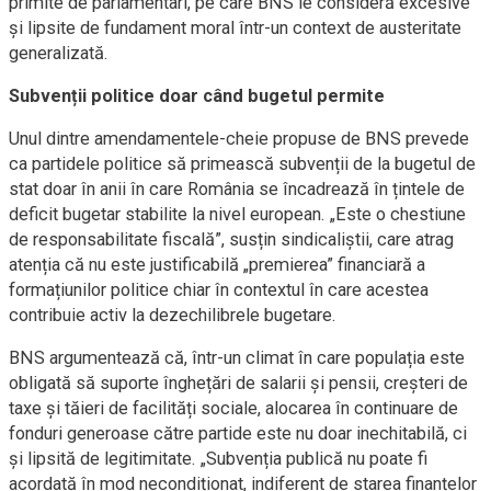
primite de parlamentari, pe care BNS le consideră excesive
și lipsite de fundament moral într-un context de austeritate
generalizată.
Subvenții politice doar când bugetul permite
Unul dintre amendamentele-cheie propuse de BNS prevede
ca partidele politice să primească subvenții de la bugetul de
stat doar în anii în care România se încadrează în țintele de
deficit bugetar stabilite la nivel european. „Este o chestiune
de responsabilitate fiscală”, susțin sindicaliștii, care atrag
atenția că nu este justificabilă „premierea” financiară a
formațiunilor politice chiar în contextul în care acestea
contribuie activ la dezechilibrele bugetare.
BNS argumentează că, într-un climat în care populația este
obligată să suporte înghețări de salarii și pensii, creșteri de
taxe și tăieri de facilități sociale, alocarea în continuare de
fonduri generoase către partide este nu doar inechitabilă, ci
și lipsită de legitimitate. „Subvenția publică nu poate fi
acordată în mod necondiționat, indiferent de starea finanțelor