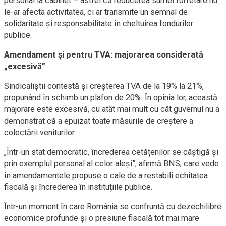
personal la cabinet – astfel că reducerea sumei forfetare nu
le-ar afecta activitatea, ci ar transmite un semnal de
solidaritate și responsabilitate în cheltuirea fondurilor
publice.
Amendament și pentru TVA: majorarea considerată
„excesivă”
Sindicaliștii contestă și creșterea TVA de la 19% la 21%,
propunând în schimb un plafon de 20%. În opinia lor, această
majorare este excesivă, cu atât mai mult cu cât guvernul nu a
demonstrat că a epuizat toate măsurile de creștere a
colectării veniturilor.
„Într-un stat democratic, încrederea cetățenilor se câștigă și
prin exemplul personal al celor aleși”, afirmă BNS, care vede
în amendamentele propuse o cale de a restabili echitatea
fiscală și încrederea în instituțiile publice.
Într-un moment în care România se confruntă cu dezechilibre
economice profunde și o presiune fiscală tot mai mare