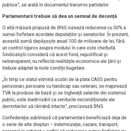
publice”, se arată în documentul transmis partidelor.
Parlamentarii trebuie să dea un semnal de decență
O altă măsură propusă de BNS vizează reducerea cu 50% a
sumei forfetare acordate deputaților și senatorilor. În prezent,
această sumă depășește anual 100 de milioane de lei, fără
un control riguros asupra modului în care este cheltuită.
Sindicaliștii consideră că acest fond, nejustificat și
netransparent, nu reflectă realitățile economice ale țării și
trebuie adaptat la noile condiții bugetare.
„În timp ce statul elimină scutiri de la plata CASS pentru
pensionari, persoane cu handicap sau veterani, se majorează
TVA la produse de bază și se îngheață salariile din sistemul
public, este inadmisibil ca veniturile necondiționate ale
demnitarilor să rămână intacte”, precizează BNS.
Confederația subliniază că parlamentarii beneficiază deja de
o serie de alte drepturi – indemnizație, cazare, transport,