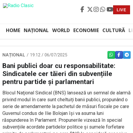
LIVE
HOME
NAȚIONAL
WORLD
ECONOMIE
CULTURĂ
L
NAȚIONAL
19:12 / 06/07/2025
WHATSAPP
FACEBO
TEL
Bani publici doar cu responsabilitate:
Sindicatele cer tăieri din subvențiile
pentru partide și parlamentari
Blocul Naţional Sindical (BNS) lansează un semnal de alarmă
privind modul în care sunt cheltuiți banii publici, propunând o
serie de amendamente la pachetul de măsuri fiscale pe care
Guvernul condus de Ilie Bolojan își va asuma luni
răspunderea în Parlament. Propunerile vizează în special
subvențiile acordate partidelor politice și sumele forfetare