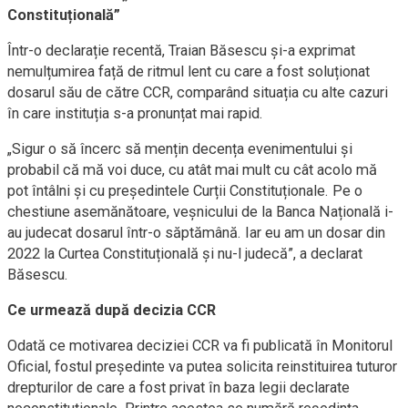
Constituțională”
Într-o declarație recentă, Traian Băsescu și-a exprimat
nemulțumirea față de ritmul lent cu care a fost soluționat
dosarul său de către CCR, comparând situația cu alte cazuri
în care instituția s-a pronunțat mai rapid.
„Sigur o să încerc să mențin decența evenimentului și
probabil că mă voi duce, cu atât mai mult cu cât acolo mă
pot întâlni și cu președintele Curții Constituționale. Pe o
chestiune asemănătoare, veșnicului de la Banca Națională i-
au judecat dosarul într-o săptămână. Iar eu am un dosar din
2022 la Curtea Constituțională și nu-l judecă”, a declarat
Băsescu.
Ce urmează după decizia CCR
Odată ce motivarea deciziei CCR va fi publicată în Monitorul
Oficial, fostul președinte va putea solicita reinstituirea tuturor
drepturilor de care a fost privat în baza legii declarate