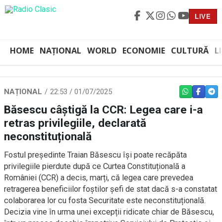
LIVE
HOME
NAȚIONAL
WORLD
ECONOMIE
CULTURĂ
L
NAȚIONAL
22:53 / 01/07/2025
WHATSAPP
FACEBO
TEL
Băsescu câștigă la CCR: Legea care i-a
retras privilegiile, declarată
neconstituțională
Fostul președinte Traian Băsescu își poate recăpăta
privilegiile pierdute după ce Curtea Constituțională a
României (CCR) a decis, marți, că legea care prevedea
retragerea beneficiilor foștilor șefi de stat dacă s-a constatat
colaborarea lor cu fosta Securitate este neconstituțională.
Decizia vine în urma unei excepții ridicate chiar de Băsescu,