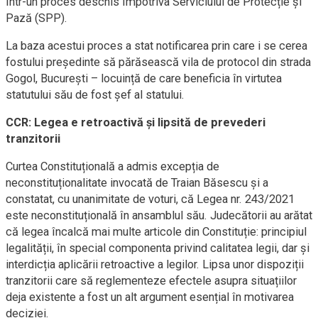
într-un proces deschis împotriva Serviciului de Protecție și
Pază (SPP).
La baza acestui proces a stat notificarea prin care i se cerea
fostului președinte să părăsească vila de protocol din strada
Gogol, București – locuință de care beneficia în virtutea
statutului său de fost șef al statului.
CCR: Legea e retroactivă și lipsită de prevederi
tranzitorii
Curtea Constituțională a admis excepția de
neconstituționalitate invocată de Traian Băsescu și a
constatat, cu unanimitate de voturi, că Legea nr. 243/2021
este neconstituțională în ansamblul său. Judecătorii au arătat
că legea încalcă mai multe articole din Constituție: principiul
legalității, în special componenta privind calitatea legii, dar și
interdicția aplicării retroactive a legilor. Lipsa unor dispoziții
tranzitorii care să reglementeze efectele asupra situațiilor
deja existente a fost un alt argument esențial în motivarea
deciziei.