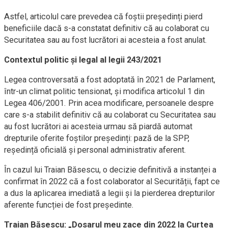
Astfel, articolul care prevedea că foștii președinți pierd
beneficiile dacă s-a constatat definitiv că au colaborat cu
Securitatea sau au fost lucrători ai acesteia a fost anulat.
Contextul politic și legal al legii 243/2021
Legea controversată a fost adoptată în 2021 de Parlament,
într-un climat politic tensionat, și modifica articolul 1 din
Legea 406/2001. Prin acea modificare, persoanele despre
care s-a stabilit definitiv că au colaborat cu Securitatea sau
au fost lucrători ai acesteia urmau să piardă automat
drepturile oferite foștilor președinți: pază de la SPP,
reședință oficială și personal administrativ aferent.
În cazul lui Traian Băsescu, o decizie definitivă a instanței a
confirmat în 2022 că a fost colaborator al Securității, fapt ce
a dus la aplicarea imediată a legii și la pierderea drepturilor
aferente funcției de fost președinte.
Traian Băsescu: „Dosarul meu zace din 2022 la Curtea