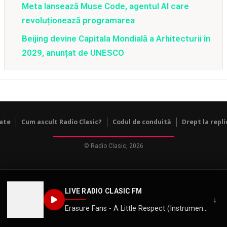
Meta lansează Muse Code, agentul AI care
revoluționează programarea
Beijing devine Capitala Mondială a Arhitecturii în
2029, anunțat de UNESCO
tate
Cum ascult Radio Clasic?
Codul de conduită
Drept la repli
© Radio Clasic, 2026
LIVE RADIO CLASIC FM
↓
Erasure Fans - A Little Respect (Instrumental)