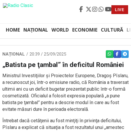
LIVE
HOME
NAȚIONAL
WORLD
ECONOMIE
CULTURĂ
L
NAȚIONAL
20:39 / 25/09/2025
WHATSAPP
FACEBO
TEL
„Batista pe ţambal” în deficitul României
Ministrul Investiţiilor şi Proiectelor Europene, Dragoş Pîslaru,
a recunoscut joi, într-o emisiune radio, că România a traversat
ultimii ani cu un deficit bugetar prezentat public într-o formă
cosmetizată. Oficialul a folosit expresia populară „a pune
batista pe ţambal” pentru a descrie modul în care au fost
evitate măsuri dure în perioada electorală.
Întrebat dacă cetăţenii au fost minţiţi în privinţa deficitului,
Pîslaru a explicat că situaţia a fost rezultatul unui „amestec