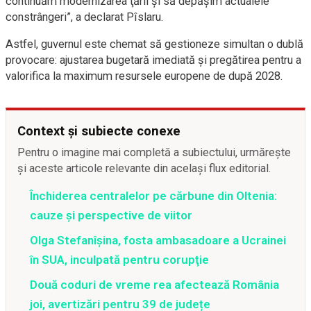
continuăm modernizarea ţării şi să depăşim actualele
constrângeri”, a declarat Pîslaru.
Astfel, guvernul este chemat să gestioneze simultan o dublă
provocare: ajustarea bugetară imediată şi pregătirea pentru a
valorifica la maximum resursele europene de după 2028.
Context și subiecte conexe
Pentru o imagine mai completă a subiectului, urmărește
și aceste articole relevante din același flux editorial.
Închiderea centralelor pe cărbune din Oltenia:
cauze și perspective de viitor
Olga Stefanîşina, fosta ambasadoare a Ucrainei
în SUA, inculpată pentru corupţie
Două coduri de vreme rea afectează România
joi, avertizări pentru 39 de județe