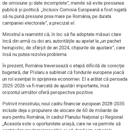
de omisiune şi date incomplete”, menite să evite presiunea
publică şi politică. „Inclusiv Comisia Europeană a fost rugată
să nu pună presiune prea mare pe România, pe durata
campaniei electorale”, a precizat el.
Ministrul a reamintit că, în loc să fie adoptate măsuri clare
încă din urmă cu doi ani, autorităţile au apelat la „un pachet
heirupistic, de sfârşit de an 2024, chipurile de ajustare”, care
însă nu putea rezolva problema.
În prezent, România traversează o etapă dificilă de corecţie
bugetară, dar Pîslaru a subliniat că fondurile europene joacă
un rol esenţial în sprijinirea economiei. El a arătat că perioada
2025-2026 va fi marcată de ajustări importante, însă
orizontul următor oferă perspective pozitive.
Potrivit ministrului, noul cadru financiar european 2028-2035
include deja o propunere de alocare de 60 de miliarde de
euro pentru România, în cadrul Planului Naţional şi Regional.
„Aceasta este o oportunitate uriaşă, care ne va permite să