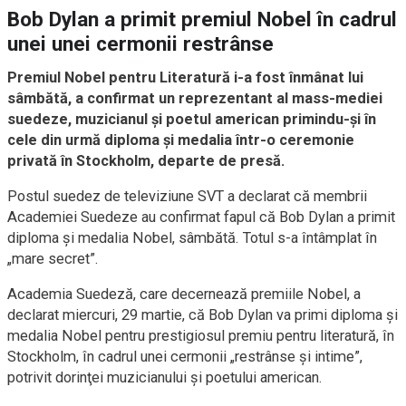
Bob Dylan a primit premiul Nobel în cadrul
unei unei cermonii restrânse
Premiul Nobel pentru Literatură i-a fost înmânat lui
sâmbătă, a confirmat un reprezentant al mass-mediei
suedeze, muzicianul şi poetul american primindu-şi în
cele din urmă diploma şi medalia într-o ceremonie
privată în Stockholm, departe de presă.
Postul suedez de televiziune SVT a declarat că membrii
Academiei Suedeze au confirmat fapul că Bob Dylan a primit
diploma şi medalia Nobel, sâmbătă. Totul s-a întâmplat în
„mare secret”.
Academia Suedeză, care decernează premiile Nobel, a
declarat miercuri, 29 martie, că Bob Dylan va primi diploma şi
medalia Nobel pentru prestigiosul premiu pentru literatură, în
Stockholm, în cadrul unei cermonii „restrânse şi intime”,
potrivit dorinţei muzicianului şi poetului american.