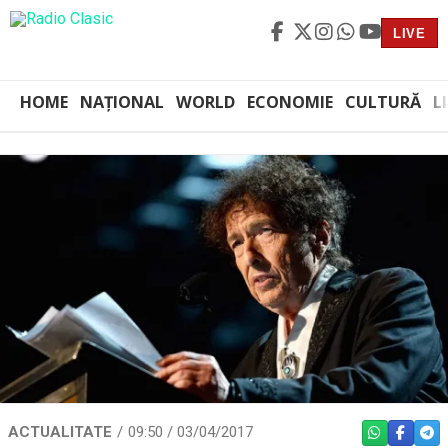
LIVE
HOME
NAȚIONAL
WORLD
ECONOMIE
CULTURĂ
L
ACTUALITATE
09:50 / 03/04/2017
WHATSAPP
FACEBO
TEL