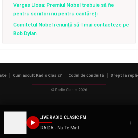
Vargas Llosa: Premiul Nobel trebuie să fie
pentru scriitori nu pentru cântăreți
Comitetul Nobel renunţă să-l mai contacteze pe
Bob Dylan
tate
Cum ascult Radio Clasic?
Codul de conduită
Drept la repli
© Radio Clasic, 2026
LIVE RADIO CLASIC FM
↓
IRAIDA - Nu Te Mint