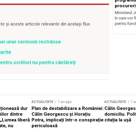
programul
procurori
Ministerul Ju
în care vor f
pentru funcți
 și aceste articole relevante din același flux
nei unei cermonii restrânse
martie
ntru scriitori nu pentru cântăreți
ACTUALITATE
1 an ago
ACTUALITATE
1 a
cționează dur
Plan de destabilizare a României:
Călin Georgesc
ilor dintre
Călin Georgescu și Horațiu
domiciliu. Poli
 „Lumea liberă
Potra, implicați într-o conspirație
citația la ușă
ate, nu
periculoasă