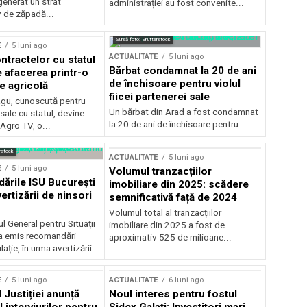
generat un strat
administrației au fost convenite...
v de zăpadă...
Sursă foto: Shutterstock
E
5 luni ago
ACTUALITATE
5 luni ago
ntractelor cu statul
Bărbat condamnat la 20 de ani
e afacerea printr-o
de închisoare pentru violul
e agricolă
fiicei partenerei sale
gu, cunoscută pentru
Un bărbat din Arad a fost condamnat
sale cu statul, devine
la 20 de ani de închisoare pentru...
 Agro TV, o...
rstock
ACTUALITATE
5 luni ago
E
5 luni ago
Volumul tranzacțiilor
rile ISU București
imobiliare din 2025: scădere
ertizării de ninsori
semnificativă față de 2024
Volumul total al tranzacțiilor
l General pentru Situații
imobiliare din 2025 a fost de
a emis recomandări
aproximativ 525 de milioane...
ție, în urma avertizării...
E
5 luni ago
ACTUALITATE
6 luni ago
 Justiției anunță
Noul interes pentru fostul