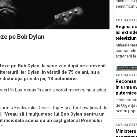
miercuri au 
semnificati
ACTUALITAT
Regina co
își extind
eze pe Bob Dylan
televiziun
Mihaela Nea
contractele 
acționară la
teze pe Bob Dylan, la şase zile după ce a devenit
Sursă foto: Shutte
eratură, iar Dylan, în vârstă de 75 de ani, nu a
ACTUALITAT
 distincţia primită joi, 13 octombrie.
Recomandă
în urma av
cert în Las Vegas în care a vorbit minim şi nu a adus
puternice
Inspectoratu
de Urgență 
arte a Festivalului Desert Trip – şi a fost ovaţionat de
pentru popula
l.
"Vreau să-i mulţumesc lui Bob Dylan pentru un
t niciodată scena cu un câştigător al Premiului
ACTUALITAT
."
Ministerul