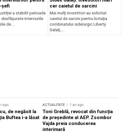
 interviurilor pentru
Sidex Galați: Investitori mari
-șefi
cer caietul de sarcini
stiției a stabilit perioada
Mai mulți investitori au solicitat
i desfășurate interviurile
caietul de sarcini pentru licitația
ile de...
combinatului siderurgic Liberty
Galați,...
n ago
ACTUALITATE
1 an ago
ACTUALITATE
u, de negăsit la
Toni Greblă, revocat din funcția
Ilie Boloj
ția Buftea i-a lăsat
de președinte al AEP. Zsombor
alegerilor
Vajda preia conducerea
constituți
interimară
concentră
viitoarelo