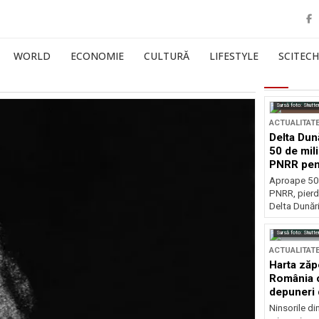
WORLD
ECONOMIE
CULTURĂ
LIFESTYLE
SCITECH
Sursă foto: Shutte
ACTUALITAT
Delta Dun
50 de mil
PNRR pen
esențiale
Aproape 50 
PNRR, pierdu
Delta Dunării
Sursă foto: Shutte
ACTUALITAT
Harta zăp
România c
depuneri 
Ninsorile di