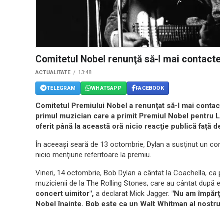
Comitetul Nobel renunţă să-l mai contact
ACTUALITATE
13:48
TELEGRAM
WHATSAPP
FACEBOOK
Comitetul Premiului Nobel a renunţat să-l mai contac
primul muzician care a primit Premiul Nobel pentru Lit
oferit până la această oră nicio reacţie publică faţă de
În aceeaşi seară de 13 octombrie, Dylan a susţinut un con
nicio menţiune referitoare la premiu.
Vineri, 14 octombrie, Bob Dylan a cântat la Coachella, ca p
muzicienii de la The Rolling Stones, care au cântat după e
concert uimitor",
a declarat Mick Jagger.
"Nu am împărţi
Nobel înainte. Bob este ca un Walt Whitman al nostru