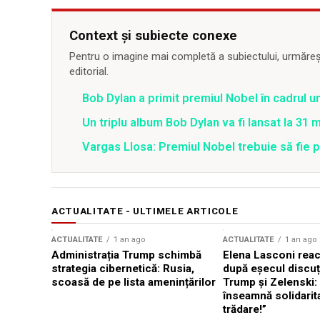
Context și subiecte conexe
Pentru o imagine mai completă a subiectului, urmărește
editorial.
Bob Dylan a primit premiul Nobel în cadrul u
Un triplu album Bob Dylan va fi lansat la 31 
Vargas Llosa: Premiul Nobel trebuie să fie pe
ACTUALITATE - ULTIMELE ARTICOLE
ACTUALITATE
1 an ago
ACTUALITATE
1 an ago
Administrația Trump schimbă
Elena Lasconi rea
strategia cibernetică: Rusia,
după eșecul discuți
scoasă de pe lista amenințărilor
Trump și Zelenski:
înseamnă solidarit
trădare!”