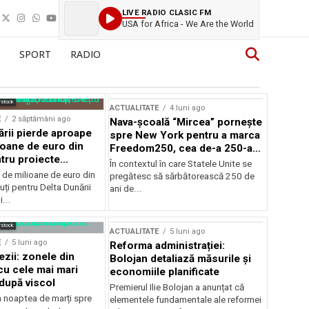
LIVE RADIO CLASIC FM
USA for Africa - We Are the World
SPORT
RADIO
rstock
ACTUALITATE
4 luni ago
E
2 săptămâni ago
Nava-școală “Mircea” pornește
ării pierde aproape
spre New York pentru a marca
ioane de euro din
Freedom250, cea de-a 250-a
tru proiecte
aniversare a Statelor Unite
În contextul în care Statele Unite se
de milioane de euro din
pregătesc să sărbătorească 250 de
ți pentru Delta Dunării
ani de...
...
rstock
ACTUALITATE
5 luni ago
E
5 luni ago
Reforma administrației:
ezii: zonele din
Bolojan detaliază măsurile și
u cele mai mari
economiile planificate
după viscol
Premierul Ilie Bolojan a anunțat că
n noaptea de marți spre
elementele fundamentale ale reformei