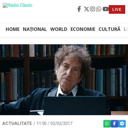
LIVE
HOME
NAȚIONAL
WORLD
ECONOMIE
CULTURĂ
L
ACTUALITATE
11:50 / 02/02/2017
WHATSAPP
FACEBO
TEL