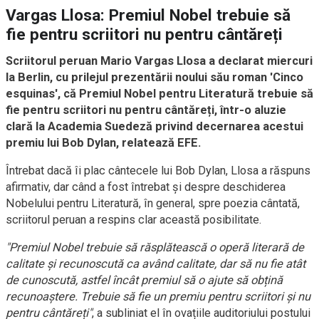
Vargas Llosa: Premiul Nobel trebuie să
fie pentru scriitori nu pentru cântăreți
Scriitorul peruan Mario Vargas Llosa a declarat miercuri
la Berlin, cu prilejul prezentării noului său roman 'Cinco
esquinas', că Premiul Nobel pentru Literatură trebuie să
fie pentru scriitori nu pentru cântăreți, într-o aluzie
clară la Academia Suedeză privind decernarea acestui
premiu lui Bob Dylan, relatează EFE.
Întrebat dacă îi plac cântecele lui Bob Dylan, Llosa a răspuns
afirmativ, dar când a fost întrebat și despre deschiderea
Nobelului pentru Literatură, în general, spre poezia cântată,
scriitorul peruan a respins clar această posibilitate.
"Premiul Nobel trebuie să răsplătească o operă literară de
calitate și recunoscută ca având calitate, dar să nu fie atât
de cunoscută, astfel încât premiul să o ajute să obțină
recunoaștere. Trebuie să fie un premiu pentru scriitori și nu
pentru cântăreți"
, a subliniat el în ovațiile auditoriului postului