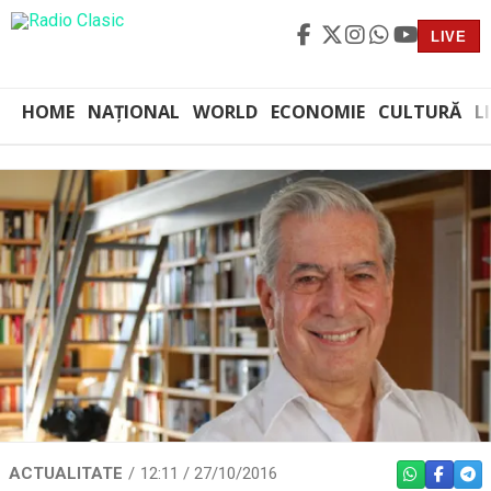
LIVE
HOME
NAȚIONAL
WORLD
ECONOMIE
CULTURĂ
L
ACTUALITATE
12:11 / 27/10/2016
WHATSAPP
FACEBO
TEL