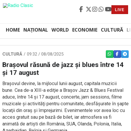
LIVE
HOME
NAȚIONAL
WORLD
ECONOMIE
CULTURĂ
L
CULTURĂ
09:32 / 08/08/2025
WHATSAPP
FACEBO
TEL
Braşovul răsună de jazz şi blues între 14
şi 17 august
Braşovul devine, la mijlocul lunii august, capitala muzicii
bune. Cea de-a XIII-a ediţie a Braşov Jazz & Blues Festival
aduce, între 14 şi 17 august, concerte, jam sessions, filme
muzicale şi activităţi pentru comunitate, desfăşurate în şapte
locaţii din oraş şi împrejurimi. Evenimentele vor avea loc cu
acces gratuit sau pe bază de bilet, iar atmosfera va fi
animată de artişti din România, SUA, Olanda, Polonia, Italia,
Azerbaidjan, Belgia şi Germania.