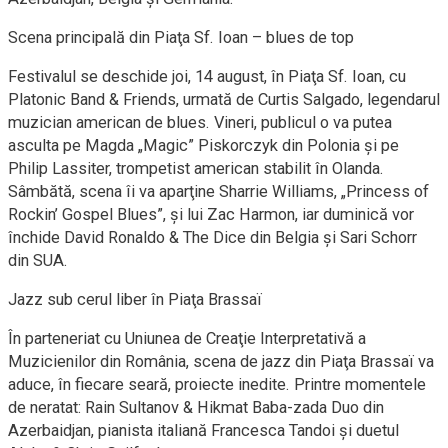
Scena principală din Piaţa Sf. Ioan – blues de top
Festivalul se deschide joi, 14 august, în Piaţa Sf. Ioan, cu
Platonic Band & Friends, urmată de Curtis Salgado, legendarul
muzician american de blues. Vineri, publicul o va putea
asculta pe Magda „Magic” Piskorczyk din Polonia şi pe
Philip Lassiter, trompetist american stabilit în Olanda.
Sâmbătă, scena îi va aparţine Sharrie Williams, „Princess of
Rockin’ Gospel Blues”, şi lui Zac Harmon, iar duminică vor
închide David Ronaldo & The Dice din Belgia şi Sari Schorr
din SUA.
Jazz sub cerul liber în Piaţa Brassaï
În parteneriat cu Uniunea de Creaţie Interpretativă a
Muzicienilor din România, scena de jazz din Piaţa Brassaï va
aduce, în fiecare seară, proiecte inedite. Printre momentele
de neratat: Rain Sultanov & Hikmat Baba-zada Duo din
Azerbaidjan, pianista italiană Francesca Tandoi şi duetul