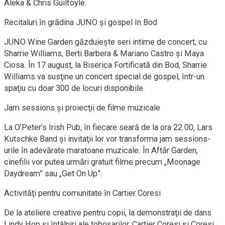
Aleka & Chris Guilfoyle.
Recitaluri în grădina JUNO şi gospel în Bod
JUNO Wine Garden găzduieşte seri intime de concert, cu
Sharrie Williams, Berti Barbera & Mariano Castro şi Maya
Ciosa. În 17 august, la Biserica Fortificată din Bod, Sharrie
Williams va susţine un concert special de gospel, într-un
spaţiu cu doar 300 de locuri disponibile.
Jam sessions şi proiecţii de filme muzicale
La O’Peter’s Irish Pub, în fiecare seară de la ora 22.00, Lars
Kutschke Band şi invitaţii lor vor transforma jam sessions-
urile în adevărate maratoane muzicale. În Aftăr Garden,
cinefilii vor putea urmări gratuit filme precum „Moonage
Daydream” sau „Get On Up”.
Activităţi pentru comunitate în Cartier Coresi
De la ateliere creative pentru copii, la demonstraţii de dans
Lindy Hop şi întâlniri ale toboşarilor, Cartier Coresi şi Coresi