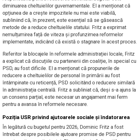
diminuarea cheltuielilor guvernamentale. El a menționat că
opțiunea de a crește impozitele nu mai este viabilă,
subliniind că, în prezent, este esențial să se găsească
metode de a reduce cheltuielile statului. Fritz a exprimat
nemulțumirea față de viteza și profunzimea reformelor
implementate, indicând că există o stagnare în acest proces.
Referitor la blocajele în reformele administrației locale, Fritz
a explicat că discuțiile cu partenerii din coaliție, în special cu
PSD, au fost dificile. El a menționat că propunerile de
reducere a cheltuielilor de personal în primării au fost
întâmpinate cu reticență, PSD solicitând o reducere similară
în administrația centrală. Fritz a subliniat că, deși s-a ajuns la
un consens parțial, este necesar un angajament mai ferm
pentru a avansa în reformele necesare.
Poziția USR privind ajutoarele sociale și îndatorarea
În legătură cu bugetul pentru 2026, Dominic Fritz a fost
întrebat despre posibilele ajutoare promise de PSD pentru