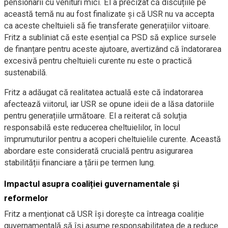
pensionarii cu venituri mici. El a precizat că discuțiile pe
această temă nu au fost finalizate și că USR nu va accepta
ca aceste cheltuieli să fie transferate generațiilor viitoare.
Fritz a subliniat că este esențial ca PSD să explice sursele
de finanțare pentru aceste ajutoare, avertizând că îndatorarea
excesivă pentru cheltuieli curente nu este o practică
sustenabilă.
Fritz a adăugat că realitatea actuală este că îndatorarea
afectează viitorul, iar USR se opune ideii de a lăsa datoriile
pentru generațiile următoare. El a reiterat că soluția
responsabilă este reducerea cheltuielilor, în locul
împrumuturilor pentru a acoperi cheltuielile curente. Această
abordare este considerată crucială pentru asigurarea
stabilității financiare a țării pe termen lung.
Impactul asupra coaliției guvernamentale și
reformelor
Fritz a menționat că USR își dorește ca întreaga coaliție
guvernamentală să își asume responsabilitatea de a reduce