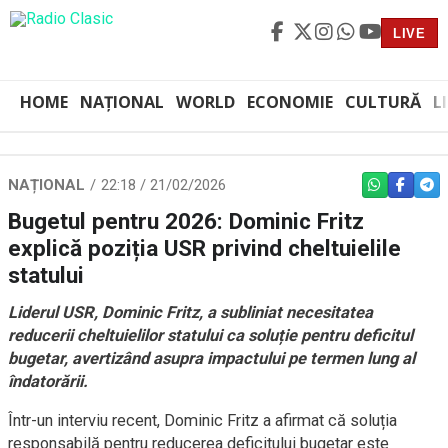
LIVE
HOME
NAȚIONAL
WORLD
ECONOMIE
CULTURĂ
L
NAȚIONAL
22:18 / 21/02/2026
WHATSAPP
FACEBO
TEL
Bugetul pentru 2026: Dominic Fritz
explică poziția USR privind cheltuielile
statului
Liderul USR, Dominic Fritz, a subliniat necesitatea
reducerii cheltuielilor statului ca soluție pentru deficitul
bugetar, avertizând asupra impactului pe termen lung al
îndatorării.
Într-un interviu recent, Dominic Fritz a afirmat că soluția
responsabilă pentru reducerea deficitului bugetar este