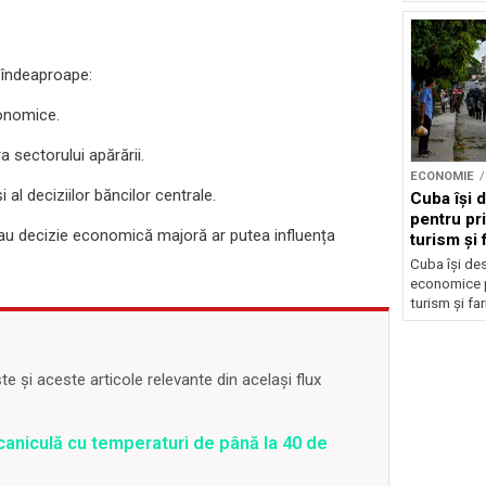
ă îndeaproape:
conomice.
a sectorului apărării.
ECONOMIE
i al deciziilor băncilor centrale.
Cuba își
pentru pri
 sau decizie economică majoră ar putea influența
turism și 
Cuba își de
economice pe
turism și fa
 și aceste articole relevante din același flux
caniculă cu temperaturi de până la 40 de