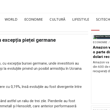
WORLD
ECONOMIE
CULTURĂ
LIFESTYLE
SCITECH
Sursă foto: Shutte
u excepția pieței germane
ECONOMIE
Amazon va
o parte d
dolari rec
vamale
Amazon va r
, cu excepția bursei germane, unde investitorii au
din 600 de m
i la evoluțiile privind un posibil armistițiu în Ucraina.
recuperați di
re cu 0,19%, însă evoluțiile au fost divergente între
d astfel un raliu de trei zile. Pierderile au fost
inmetall și Hensoldt, care anterior performaseră