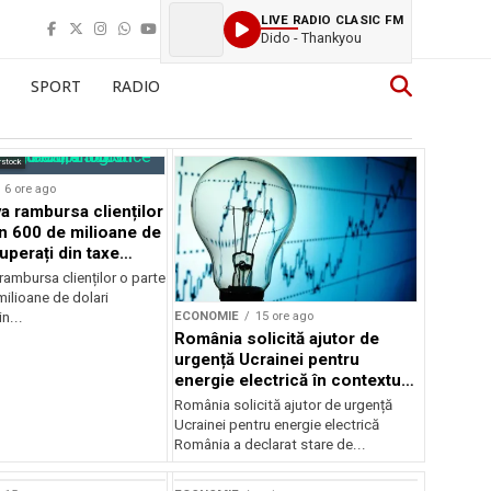
LIVE RADIO CLASIC FM
Dido - Thankyou
SPORT
RADIO
rstock
6 ore ago
 rambursa clienților
in 600 de milioane de
uperați din taxe
ambursa clienților o parte
ilioane de dolari
ECONOMIE
15 ore ago
n...
România solicită ajutor de
urgență Ucrainei pentru
energie electrică în contextul
crizei energetice
România solicită ajutor de urgență
Ucrainei pentru energie electrică
România a declarat stare de...