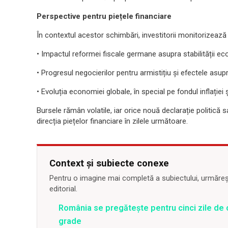
Perspective pentru piețele financiare
În contextul acestor schimbări, investitorii monitorizeaz
• Impactul reformei fiscale germane asupra stabilității e
• Progresul negocierilor pentru armistițiu și efectele asupr
• Evoluția economiei globale, în special pe fondul inflației ș
Bursele rămân volatile, iar orice nouă declarație politică
direcția piețelor financiare în zilele următoare.
Context și subiecte conexe
Pentru o imagine mai completă a subiectului, urmărește
editorial.
România se pregătește pentru cinci zile de 
grade