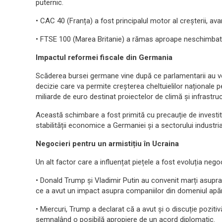
puternic.
• CAC 40 (Franța) a fost principalul motor al creșterii, av
• FTSE 100 (Marea Britanie) a rămas aproape neschimbat
Impactul reformei fiscale din Germania
Scăderea bursei germane vine după ce parlamentarii au vota
decizie care va permite creșterea cheltuielilor naționale 
miliarde de euro destinat proiectelor de climă și infrastruc
Această schimbare a fost primită cu precauție de investit
stabilității economice a Germaniei și a sectorului industria
Negocieri pentru un armistițiu în Ucraina
Un alt factor care a influențat piețele a fost evoluția nego
• Donald Trump și Vladimir Putin au convenit marți asupra 
ce a avut un impact asupra companiilor din domeniul apărăr
• Miercuri, Trump a declarat că a avut și o discuție pozit
semnalând o posibilă apropiere de un acord diplomatic.