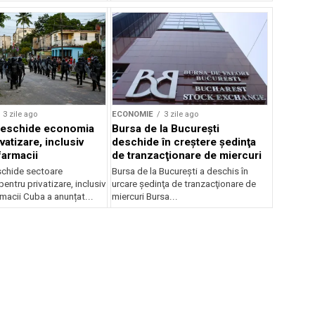
3 zile ago
ECONOMIE
3 zile ago
 deschide economia
Bursa de la Bucureşti
vatizare, inclusiv
deschide în creştere şedinţa
farmacii
de tranzacţionare de miercuri
schide sectoare
Bursa de la Bucureşti a deschis în
ntru privatizare, inclusiv
urcare şedinţa de tranzacţionare de
rmacii Cuba a anunțat...
miercuri Bursa...