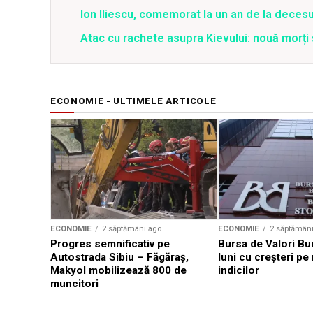
Ion Iliescu, comemorat la un an de la decesul
Atac cu rachete asupra Kievului: nouă morți
ECONOMIE - ULTIMELE ARTICOLE
ECONOMIE
2 săptămâni ago
ECONOMIE
2 săptămân
Progres semnificativ pe
Bursa de Valori Bu
Autostrada Sibiu – Făgăraş,
luni cu creșteri pe
Makyol mobilizează 800 de
indicilor
muncitori