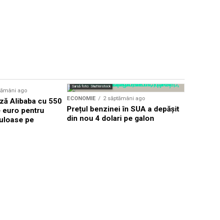
Sursă foto: Shutterstock
tămâni ago
ECONOMIE
ECONOMIE
2 săptămâni ago
ză Alibaba cu 550
Eli Lilly 
Prețul benzinei în SUA a depășit
e euro pentru
pentru 2,8
din nou 4 dolari pe galon
uloase pe
intrând pe