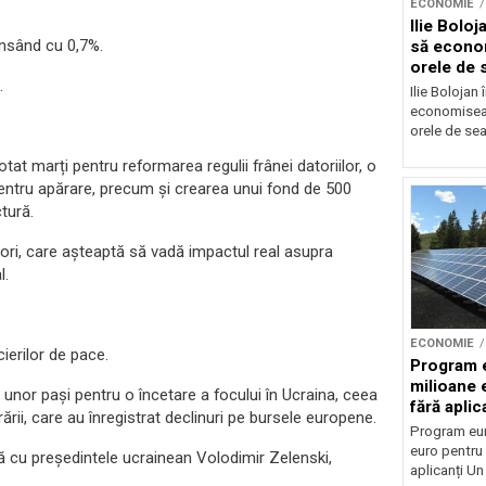
ECONOMIE
Ilie Bolo
ansând cu 0,7%.
să econo
orele de 
.
Ilie Bolojan
economiseas
orele de sea
t marți pentru reformarea regulii frânei datoriilor, o
pentru apărare, precum și crearea unui fond de 500
tură.
ori, care așteaptă să vadă impactul real asupra
l.
ECONOMIE
cierilor de pace.
Program 
milioane 
unor pași pentru o încetare a focului în Ucraina, ceea
fără aplic
ii, care au înregistrat declinuri pe bursele europene.
Program eu
euro pentru 
ivă cu președintele ucrainean Volodimir Zelenski,
aplicanți U