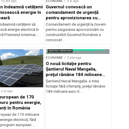
15 ore ago
ECONOMIE
o zi ago
jan îndeamnă cetățenii
Guvernul convoacă un
misească energie în
comandament de urgență
seară
pentru aprovizionarea cu
combustibil
 îndeamnă cetățenii să
Comandament de urgență la Guvern
că energie electrică în
pentru asigurarea aprovizionării cu
ră Premierul interimar...
combustibil Guvernul României a
convocat...
Sursă foto: Shutterstock
ECONOMIE
2 zile ago
O nouă licitaţie pentru
Şantierul Naval Mangalia,
preţul rămâne 184 milioane
euro
Şantierul Naval Mangalia: a treia
licitaţie fără ofertanţi, preţul rămâne
o zi ago
184 milioane euro O...
european de 170
euro pentru energie,
anți în România
ropean de 170 milioane
energie electrică, fără
n program european...