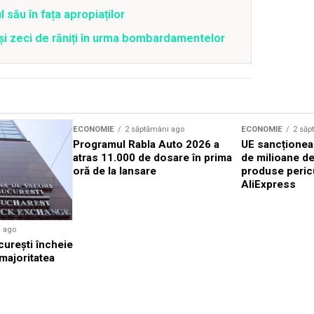
 său în fața apropiaților
 și zeci de răniți în urma bombardamentelor
ECONOMIE
2 săptămâni ago
ECONOMIE
2 săp
Programul Rabla Auto 2026 a
UE sancționea
atras 11.000 de dosare în prima
de milioane d
oră de la lansare
produse peric
AliExpress
i ago
cureşti încheie
 majoritatea