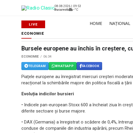
08.08.2026 | 09:53
Bucuresti
--°C
HOME
NAȚIONAL
ECONOMIE
Bursele europene au închis în creștere, c
ECONOMIE
06:34
TELEGRAM
WHATSAPP
FACEBOOK
Piațele europene au înregistrat miercuri creșteri moderate
reacționat la schimbările majore din politica fiscală a țării ș
Evoluția indicilor bursieri
• Indicele pan-european Stoxx 600 a încheiat ziua în crește
diferite sectoare și burse majore.
• DAX (Germania) a înregistrat o scădere de 0,4%, întrerupân
conduse de companiile din industria apărării, precum Rhe