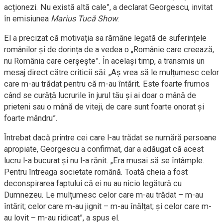
acționezi. Nu există altă cale”, a declarat Georgescu, invitat
în emisiunea
Marius Tucă Show
.
El a precizat că motivația sa rămâne legată de suferințele
românilor și de dorința de a vedea o „Românie care creează,
nu România care cerșește”. În același timp, a transmis un
mesaj direct către criticii săi: „Aș vrea să le mulțumesc celor
care m-au trădat pentru că m-au întărit. Este foarte frumos
când se curăță lucrurile în jurul tău și ai doar o mână de
prieteni sau o mână de viteji, de care sunt foarte onorat și
foarte mândru”.
Întrebat dacă printre cei care l-au trădat se numără persoane
apropiate, Georgescu a confirmat, dar a adăugat că acest
lucru l-a bucurat și nu l-a rănit. „Era musai să se întâmple.
Pentru întreaga societate română. Toată cheia a fost
deconspirarea faptului că ei nu au nicio legătură cu
Dumnezeu. Le mulțumesc celor care m-au trădat – m-au
întărit; celor care m-au jignit – m-au înălțat; și celor care m-
au lovit – m-au ridicat”, a spus el.