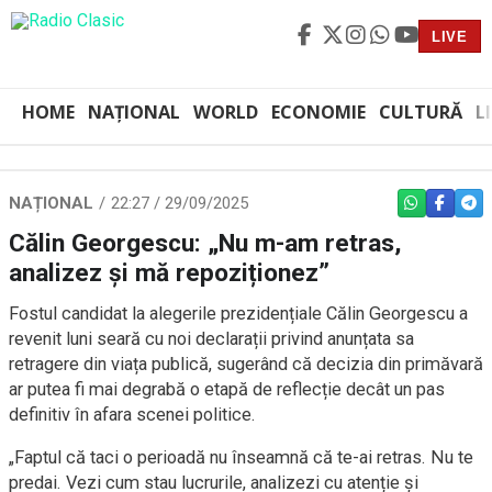
LIVE
HOME
NAȚIONAL
WORLD
ECONOMIE
CULTURĂ
L
NAȚIONAL
22:27 / 29/09/2025
WHATSAPP
FACEBO
TEL
Călin Georgescu: „Nu m-am retras,
analizez și mă repoziționez”
Fostul candidat la alegerile prezidențiale Călin Georgescu a
revenit luni seară cu noi declarații privind anunțata sa
retragere din viața publică, sugerând că decizia din primăvară
ar putea fi mai degrabă o etapă de reflecție decât un pas
definitiv în afara scenei politice.
„Faptul că taci o perioadă nu înseamnă că te-ai retras. Nu te
predai. Vezi cum stau lucrurile, analizezi cu atenție și