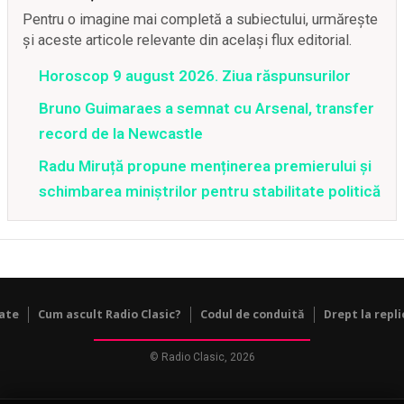
Pentru o imagine mai completă a subiectului, urmărește
și aceste articole relevante din același flux editorial.
Horoscop 9 august 2026. Ziua răspunsurilor
Bruno Guimaraes a semnat cu Arsenal, transfer
record de la Newcastle
Radu Miruță propune menținerea premierului și
schimbarea miniștrilor pentru stabilitate politică
tate
Cum ascult Radio Clasic?
Codul de conduită
Drept la repli
© Radio Clasic, 2026