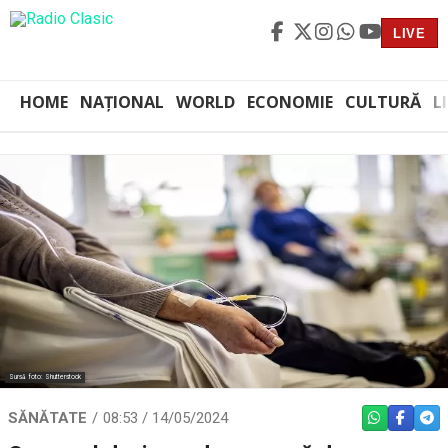
LIVE
HOME
NAȚIONAL
WORLD
ECONOMIE
CULTURĂ
L
Sursă foto: Shutterstock
SĂNĂTATE
08:53 / 14/05/2024
WHATSAPP
FACEBO
TEL