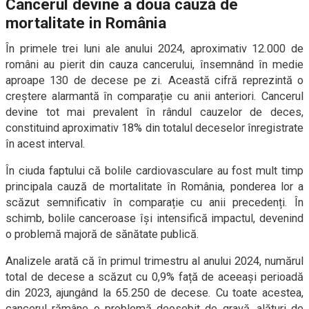
Cancerul devine a doua cauză de
mortalitate in România
În primele trei luni ale anului 2024, aproximativ 12.000 de
români au pierit din cauza cancerului, însemnând în medie
aproape 130 de decese pe zi. Această cifră reprezintă o
creștere alarmantă în comparație cu anii anteriori. Cancerul
devine tot mai prevalent în rândul cauzelor de deces,
constituind aproximativ 18% din totalul deceselor înregistrate
în acest interval.
În ciuda faptului că bolile cardiovasculare au fost mult timp
principala cauză de mortalitate în România, ponderea lor a
scăzut semnificativ în comparație cu anii precedenți. În
schimb, bolile canceroase își intensifică impactul, devenind
o problemă majoră de sănătate publică.
Analizele arată că în primul trimestru al anului 2024, numărul
total de decese a scăzut cu 0,9% față de aceeași perioadă
din 2023, ajungând la 65.250 de decese. Cu toate acestea,
cancerul rămâne o problemă deosebit de gravă, alături de