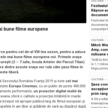
CULTURĂ
Festivalul
Râşnov a
documenta
premieră
Festivalul d
documentare
ai bune filme europene
competiţie F
CULTURĂ
Mitch Win
Amy, cond
ce pentru cel de-al VIII-lea sezon, pentru a aduce
milioane 
e cele mai bune filme europene noi. Primele orașe
litigiu pie
Tatăl lui A
rești (2 – 7 iulie, Insula Artelor din Parcul Titan)
la 1,1 milio
are dintre aceste orașe vor rula câte șase filme în
litigiu privin
 este liberă.
CULTURĂ
ul Sezonului România-Franța 2019 și este
cel mai
Șase con
ețelei
Europa Cinemas
, cu un public de peste 400.000
excepționa
ipamente performante,
un proiector digital mobil de
prim rang
vana oferă o calitate a proiecției întâlnită în marile
internați
A XX-a ediți
a început să apropie publicul larg de filmul european și
orchestra
Internaționa
ografele în aer liber și grădinile de vară au dispărut după
prestigiu
avea loc în 