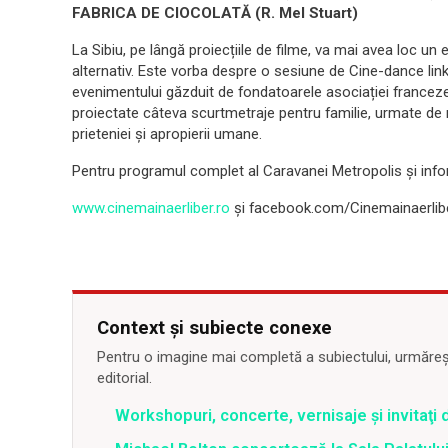
FABRICA DE CIOCOLATĂ (R. Mel Stuart)
La Sibiu, pe lângă proiecțiile de filme, va mai avea loc un e
alternativ. Este vorba despre o sesiune de Cine-dance link 
evenimentului găzduit de fondatoarele asociației franceze L
proiectate câteva scurtmetraje pentru familie, urmate de r
prieteniei și apropierii umane.
Pentru programul complet al Caravanei Metropolis și info
www.cinemainaerliber.ro
și facebook.com/Cinemainaerlib
Context și subiecte conexe
Pentru o imagine mai completă a subiectului, urmărește
editorial.
Workshopuri, concerte, vernisaje şi invitaţi 