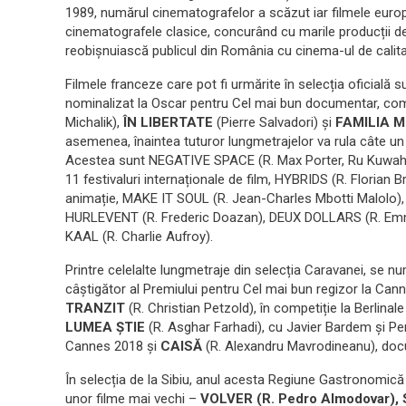
1989, numărul cinematografelor a scăzut iar filmele euro
cinematografele clasice, concurând cu marile producții d
reobișnuiască publicul din România cu cinema-ul de calita
Filmele franceze care pot fi urmărite în selecția oficială
nominalizat la Oscar pentru Cel mai bun documentar, co
Michalik),
ÎN LIBERTATE
(Pierre Salvadori) și
FAMILIA 
asemenea, înaintea tuturor lungmetrajelor va rula câte un 
Acestea sunt NEGATIVE SPACE (R. Max Porter, Ru Kuwahata
11 festivaluri internaționale de film, HYBRIDS (R. Florian
animație, MAKE IT SOUL (R. Jean-Charles Mbotti Malolo), a
HURLEVENT (R. Frederic Doazan), DEUX DOLLARS (R. Emma
KAAL (R. Charlie Aufroy).
Printre celelalte lungmetraje din selecția Caravanei, se 
câștigător al Premiului pentru Cel mai bun regizor la Cann
TRANZIT
(R. Christian Petzold), în competiție la Berlina
LUMEA ȘTIE
(R. Asghar Farhadi), cu Javier Bardem și Pene
Cannes 2018 și
CAISĂ
(R. Alexandru Mavrodineanu), doc
În selecția de la Sibiu, anul acesta Regiune Gastronomică 
unor filme mai vechi –
VOLVER (R. Pedro Almodovar),