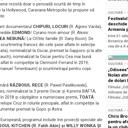
pene rezistă doar o perioadă scurtă de timp în
Concursu
e la Hollywood, Caravana Metropolis își propune să
CULTURĂ
te.
Festivalu
deschide 
 sunt documentarul
CHIPURI, LOCURI
(R. Agnes Varda),
Armenia pr
mediile
EDMOND
/ Cyrano mon amour (R. Alexis
patrimoniu
Intre 31 iul
MEA NEBUNĂ
/ La Ch’tite famille (R. Dany Boon). De
august, l
Botanica di
scurtmetraj francez din cele șase aflate în selecție.
Bucuresti
cea de-a X-a
), nominalizat la Oscar, premiat la Sapporo și la alte
 Brauch), nominalizat la Oscar pentru Cea mai bună
flat în competiție la Clermont-Ferrand în 2019,
CULTURĂ
nuel Tenenbaum) și scurtmetrajul pentru copii
„Odiseea”
Nolan ati
de dolari 
numără
RĂZBOIUL RECE
(R. Pawel Pawlikowski),
Filmului „Od
es, nominalizat la 3 premii Oscar și 4 premii BAFTA,
milioane de 
le în 2018 și câștigător a numeroase premii,
TOATĂ
Filmului „Od
lope Cruz în rolurile principale, aflat în competiție la
umentar premiat la Gopo și Astra.
CULTURĂ
Chris Bro
Europeană, programul include trei proiecții speciale ale
pentru afr
SOUL KITCHEN (R. Fatih Akin) și WILLY WONKA ȘI
la un clu