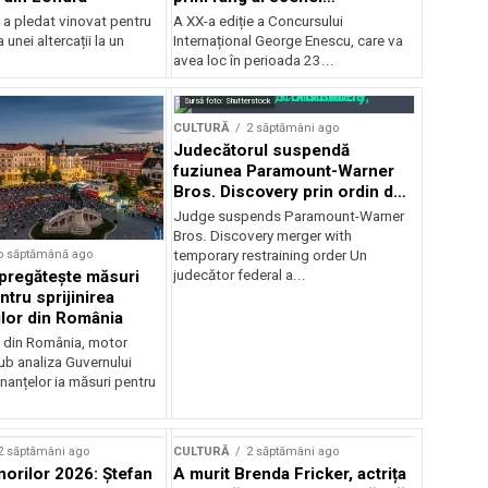
internaționale și ansambluri
 a pledat vinovat pentru
A XX-a ediție a Concursului
orchestrale românești de
 unei altercații la un
Internațional George Enescu, care va
prestigiu, în programul
avea loc în perioada 23...
Concursului Enescu 2026
Sursă foto: Shutterstock
CULTURĂ
2 săptămâni ago
Judecătorul suspendă
fuziunea Paramount-Warner
Bros. Discovery prin ordin de
restricție temporară
Judge suspends Paramount-Warner
Bros. Discovery merger with
o săptămână ago
temporary restraining order Un
pregătește măsuri
judecător federal a...
ntru sprijinirea
ilor din România
e din România, motor
b analiza Guvernului
inanțelor ia măsuri pentru
2 săptămâni ago
CULTURĂ
2 săptămâni ago
norilor 2026: Ștefan
A murit Brenda Fricker, actrița