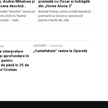
, Andrei Mihalcea și
premiată cu Oscar și îndrăgită
icana deschid
din „Home Alone 2”
 Musical
uelul Tenorilor” revine pe
Brenda Fricker, prima actriță irlandeză
nza la TNB
ie 2026 la Teatrul
premiată cu Oscar și cunoscută
urești – Sala...
pentru rolurile din „My...
CULTURĂ
o lună ago
 ago
CULTURĂ
„Cantafabule” revine la Operetă
 interpretare
Athenaeu
și aprofundare în
2026 Laur
i pentru
Grammy, C
i de până în 25 de
reuni sub
ul Cristian
Română de
Janoska î
pe 20 iuni