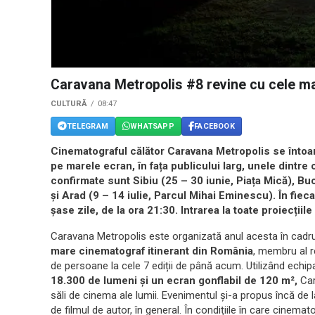
Caravana Metropolis #8 revine cu cele m
CULTURĂ
08:47
TELEGRAM
WHATSAPP
FACEBOOK
Cinematograful călător Caravana Metropolis se întoar
pe marele ecran, în fața publicului larg, unele dintr
confirmate sunt Sibiu (25 – 30 iunie, Piața Mică), Bucu
și Arad (9 – 14 iulie, Parcul Mihai Eminescu). În fiec
șase zile, de la ora 21:30. Intrarea la toate proiecțiile
Caravana Metropolis este organizată anul acesta în cadr
mare cinematograf itinerant din România
, membru al r
de persoane la cele 7 ediții de până acum. Utilizând ech
18.300 de lumeni și un ecran gonflabil de 120 m²,
Cara
săli de cinema ale lumii. Evenimentul și-a propus încă de l
de filmul de autor, în general. În condițiile în care cinemat