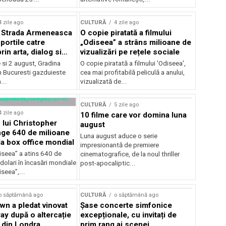
lui Enescu 2026
4 zile ago
CULTURĂ
4 zile ago
l Strada Armeneasca
O copie piratată a filmului
portile catre
„Odiseea” a strâns milioane de
in arta, dialog si
vizualizări pe rețele sociale
, intre 31 iulie si 2
ie si 2 august, Gradina
O copie piratată a filmului 'Odiseea',
a Gradina Botanica din
n Bucuresti gazduieste
cea mai profitabilă peliculă a anului,
...
vizualizată de...
CULTURĂ
5 zile ago
4 zile ago
10 filme care vor domina luna
 lui Christopher
august
nge 640 de milioane
Luna august aduce o serie
la box office mondial
impresionantă de premiere
iseea” a atins 640 de
cinematografice, de la noul thriller
dolari în încasări mondiale
post-apocaliptic...
iseea”,...
o săptămână ago
CULTURĂ
o săptămână ago
wn a pledat vinovat
Șase concerte simfonice
ay după o altercație
excepționale, cu invitați de
b din Londra
prim rang ai scenei