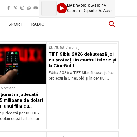
LIVE RADIO CLASIC FM
Cabron - Departe De Apus
SPORT
RADIO
CULTURĂ
o zi ago
TIFF Sibiu 2026 debutează joi
cu proiecții în centrul istoric și
la CineGold
Ediția 2026 a TIFF Sibiu începe joi cu
proiecții la CineGold și în centrul...
15 ore ago
cționat în judecată
5 milioane de dolari
l unui film cu
Cage
în judecată pentru 105
dolari după furtul unui