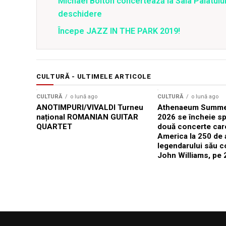
Michael Bolton concertează la Sala Palatului
deschidere
Începe JAZZ IN THE PARK 2019!
CULTURĂ - ULTIMELE ARTICOLE
CULTURĂ
o lună ago
CULTURĂ
o lună ago
ANOTIMPURI/VIVALDI Turneu
Athenaeum Summer
național ROMANIAN GUITAR
2026 se încheie sp
QUARTET
două concerte car
America la 250 de 
legendarului său 
John Williams, pe 2