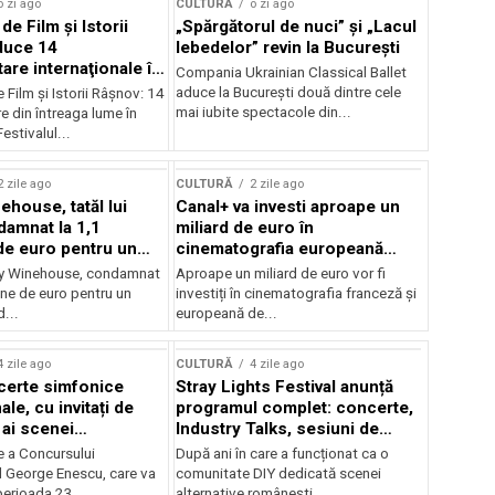
o zi ago
CULTURĂ
o zi ago
 de Film şi Istorii
„Spărgătorul de nuci” și „Lacul
duce 14
lebedelor” revin la București
re internaţionale în
Compania Ukrainian Classical Ballet
aduce la București două dintre cele
e Film şi Istorii Râşnov: 14
mai iubite spectacole din...
 din întreaga lume în
estivalul...
2 zile ago
CULTURĂ
2 zile ago
ehouse, tatăl lui
Canal+ va investi aproape un
amnat la 1,1
miliard de euro în
de euro pentru un
cinematografia europeană
rdut
până în 2032
my Winehouse, condamnat
Aproape un miliard de euro vor fi
ane de euro pentru un
investiți în cinematografia franceză și
d...
europeană de...
4 zile ago
CULTURĂ
4 zile ago
certe simfonice
Stray Lights Festival anunță
le, cu invitați de
programul complet: concerte,
 ai scenei
Industry Talks, sesiuni de
onale și ansambluri
audiție și noi opțiuni de
e a Concursului
După ani în care a funcționat ca o
le românești de
participare pentru public
l George Enescu, care va
comunitate DIY dedicată scenei
, în programul
perioada 23...
alternative românești,...