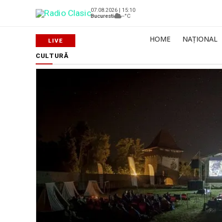
07.08.2026 | 15:10
Bucuresti
--°C
HOME
NAȚIONAL
CULTURĂ