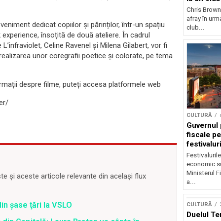
Chris Brown
afray în urma
veniment dedicat copiilor și părinților, într-un spațiu
club...
experience, însoțită de două ateliere. În cadrul
’infraviolet, Celine Ravenel și Milena Gilabert, vor fi
ealizarea unor coregrafii poetice și colorate, pe tema
rmații despre filme, puteți accesa platformele web
er/
CULTURĂ
Guvernul 
fiscale pe
festivalur
Festivaluril
economic su
Ministerul F
 și aceste articole relevante din același flux
a...
din şase ţări la VSLO
CULTURĂ
Duelul Te