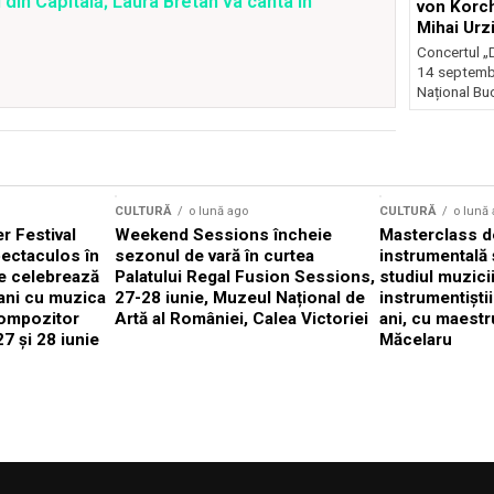
 din Capitală; Laura Bretan va cânta în
von Korch
Mihai Urz
stagiunea
Concertul „D
Extravaga
14 septembr
Național Buc
CULTURĂ
o lună ago
CULTURĂ
o lună
 Festival
Weekend Sessions încheie
Masterclass de
ectaculos în
sezonul de vară în curtea
instrumentală 
e celebrează
Palatului Regal Fusion Sessions,
studiul muzici
ani cu muzica
27-28 iunie, Muzeul Național de
instrumentiști
compozitor
Artă al României, Calea Victoriei
ani, cu maestr
7 și 28 iunie
Măcelaru