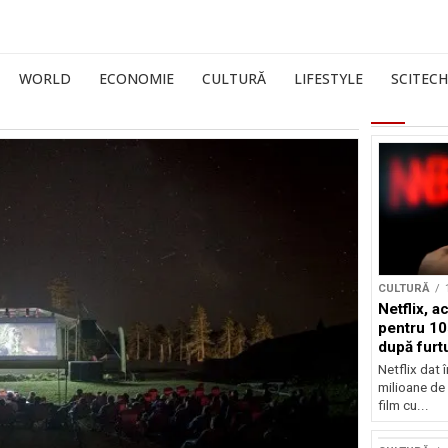
WORLD
ECONOMIE
CULTURĂ
LIFESTYLE
SCITECH
CULTURĂ
Netflix, a
pentru 10
după furtu
Nicolas 
Netflix dat 
milioane de 
film cu...