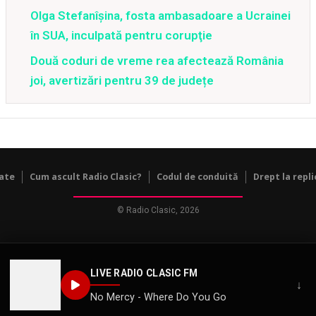
Olga Stefanîşina, fosta ambasadoare a Ucrainei
în SUA, inculpată pentru corupţie
Două coduri de vreme rea afectează România
joi, avertizări pentru 39 de județe
tate
Cum ascult Radio Clasic?
Codul de conduită
Drept la repli
© Radio Clasic, 2026
LIVE RADIO CLASIC FM
↓
No Mercy - Where Do You Go