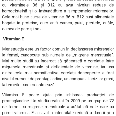
cu vitaminele B6 și B12 au avut niveluri reduse de
homocisteină și o îmbunătățire a simptomelor migrenelor.
Cele mai bune surse de vitamine B6 și B12 sunt alimentele
bogate în proteine, cum ar fi carnea, puiul, peștele, ouăle,
carnea de porc și soia.
Vitamina E
Menstruația este un factor comun în declanșarea migrenelor
la femei, cunoscute sub numele de „migrene menstruale”.
Mai multe studii au încercat să găsească o corelație între
migrenele menstruale și deficiențele de vitamine, iar una
dintre cele mai semnificative corelații descoperite a fost
nivelul crescut de prostaglandine, un compus al acizilor grași,
la femeile care menstruează.
Vitamina E poate ajuta prin inhibarea producției de
prostaglandine. Un studiu realizat în 2009 pe un grup de 72
de femei cu migrene menstruale a arătat că cele care au
primit vitamina E au avut o intensitate redusă a durerii și o