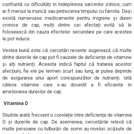
confruntă cu dificultăți în îndeplinirea sarcinilor zilnice, cum
ar fi mersul la muncă sau petrecerea timpului cu familia. Deși
există numeroase medicamente pentru migrene și dureri
cronice de cap, mulți dintre cei afectați evită să le
folosească din cauza efectelor secundare pe care acestea
le pot induce.
Vestea bună este că cercetări recente sugerează că multe
dintre durerile de cap pot fi cauzate de deficiențe de vitamine
și alți nutrienți. Aceasta indică faptul că tratarea acestor
afecțiuni, fie ele pe termen scurt sau lung, ar putea depinde
de asigurarea unui aport corespunzător de nutrienți. Iată
câteva vitamine care s-au dovedit a fi eficiente în
ameliorarea durerilor de cap.
Vitamina D
Studiile arată frecvent o corelație între deficiența de vitamina
D și durerile de cap. De asemenea, cercetările relevă că
multe persoane cu tulburări de somn au niveluri scăzute de