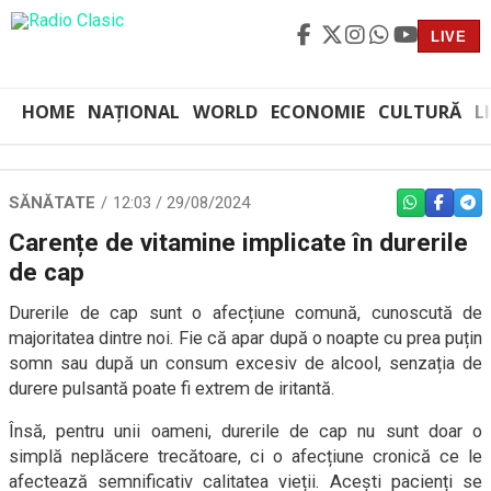
LIVE
HOME
NAȚIONAL
WORLD
ECONOMIE
CULTURĂ
L
SĂNĂTATE
12:03 / 29/08/2024
WHATSAPP
FACEBO
TEL
Carențe de vitamine implicate în durerile
de cap
Durerile de cap sunt o afecțiune comună, cunoscută de
majoritatea dintre noi. Fie că apar după o noapte cu prea puțin
somn sau după un consum excesiv de alcool, senzația de
durere pulsantă poate fi extrem de iritantă.
Însă, pentru unii oameni, durerile de cap nu sunt doar o
simplă neplăcere trecătoare, ci o afecțiune cronică ce le
afectează semnificativ calitatea vieții. Acești pacienți se