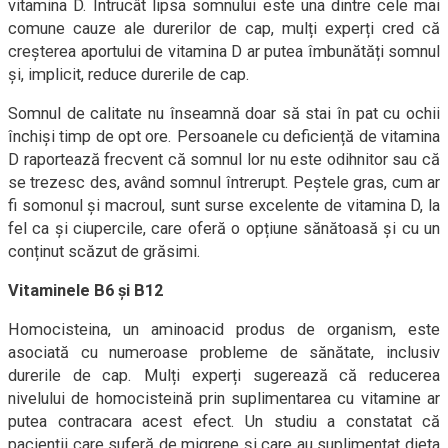
vitamina D. Întrucât lipsa somnului este una dintre cele mai
comune cauze ale durerilor de cap, mulți experți cred că
creșterea aportului de vitamina D ar putea îmbunătăți somnul
și, implicit, reduce durerile de cap.
Somnul de calitate nu înseamnă doar să stai în pat cu ochii
închiși timp de opt ore. Persoanele cu deficiență de vitamina
D raportează frecvent că somnul lor nu este odihnitor sau că
se trezesc des, având somnul întrerupt. Peștele gras, cum ar
fi somonul și macroul, sunt surse excelente de vitamina D, la
fel ca și ciupercile, care oferă o opțiune sănătoasă și cu un
conținut scăzut de grăsimi.
Vitaminele B6 și B12
Homocisteina, un aminoacid produs de organism, este
asociată cu numeroase probleme de sănătate, inclusiv
durerile de cap. Mulți experți sugerează că reducerea
nivelului de homocisteină prin suplimentarea cu vitamine ar
putea contracara acest efect. Un studiu a constatat că
pacienții care suferă de migrene și care au suplimentat dieta