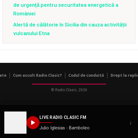
de urgență pentru securitatea energetică a
României
Alertă de călătorie în Sicilia din cauza activității
vulcanului Etna
tate
Cum ascult Radio Clasic?
Codul de conduită
Drept la repli
© Radio Clasic, 2026
LIVE RADIO CLASIC FM
↓
Julio Iglesias - Bamboleo