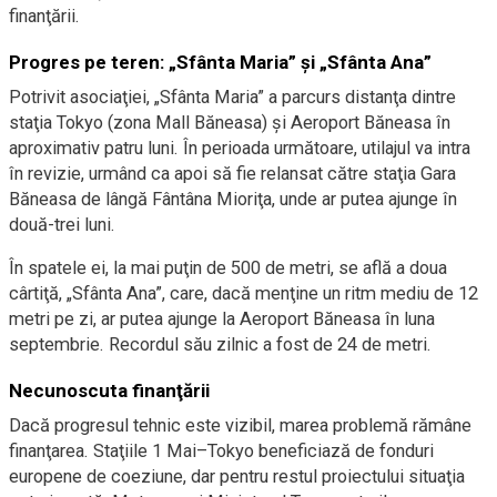
finanţării.
Progres pe teren: „Sfânta Maria” şi „Sfânta Ana”
Potrivit asociaţiei, „Sfânta Maria” a parcurs distanţa dintre
staţia Tokyo (zona Mall Băneasa) şi Aeroport Băneasa în
aproximativ patru luni. În perioada următoare, utilajul va intra
în revizie, urmând ca apoi să fie relansat către staţia Gara
Băneasa de lângă Fântâna Mioriţa, unde ar putea ajunge în
două-trei luni.
În spatele ei, la mai puţin de 500 de metri, se află a doua
cârtiţă, „Sfânta Ana”, care, dacă menţine un ritm mediu de 12
metri pe zi, ar putea ajunge la Aeroport Băneasa în luna
septembrie. Recordul său zilnic a fost de 24 de metri.
Necunoscuta finanţării
Dacă progresul tehnic este vizibil, marea problemă rămâne
finanţarea. Staţiile 1 Mai–Tokyo beneficiază de fonduri
europene de coeziune, dar pentru restul proiectului situaţia