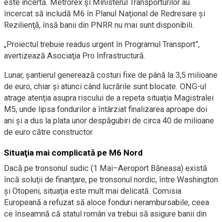
este incertă. Metrorex şi Ministerul Transporturilor au
încercat să includă M6 în Planul Naţional de Redresare şi
Rezilienţă, însă banii din PNRR nu mai sunt disponibili.
„Proiectul trebuie readus urgent în Programul Transport”,
avertizează Asociaţia Pro Infrastructură.
Lunar, şantierul generează costuri fixe de până la 3,5 milioane
de euro, chiar şi atunci când lucrările sunt blocate. ONG-ul
atrage atenţia asupra riscului de a repeta situaţia Magistralei
M5, unde lipsa fondurilor a întârziat finalizarea aproape doi
ani şi a dus la plata unor despăgubiri de circa 40 de milioane
de euro către constructor.
Situaţia mai complicată pe M6 Nord
Dacă pe tronsonul sudic (1 Mai–Aeroport Băneasa) există
încă soluţii de finanţare, pe tronsonul nordic, între Washington
şi Otopeni, situaţia este mult mai delicată. Comisia
Europeană a refuzat să aloce fonduri nerambursabile, ceea
ce înseamnă că statul român va trebui să asigure banii din