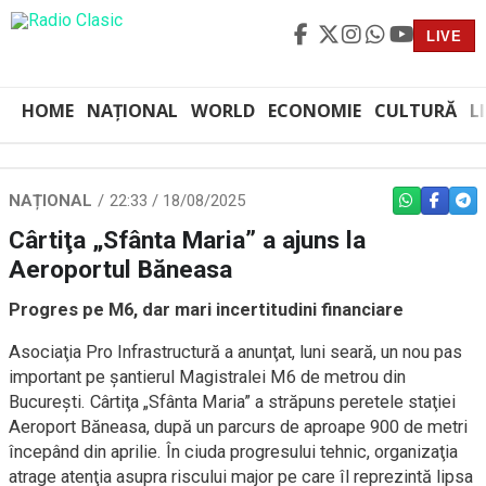
LIVE
HOME
NAȚIONAL
WORLD
ECONOMIE
CULTURĂ
L
NAȚIONAL
22:33 / 18/08/2025
WHATSAPP
FACEBO
TEL
Cârtiţa „Sfânta Maria” a ajuns la
Aeroportul Băneasa
Progres pe M6, dar mari incertitudini financiare
Asociaţia Pro Infrastructură a anunţat, luni seară, un nou pas
important pe şantierul Magistralei M6 de metrou din
Bucureşti. Cârtiţa „Sfânta Maria” a străpuns peretele staţiei
Aeroport Băneasa, după un parcurs de aproape 900 de metri
începând din aprilie. În ciuda progresului tehnic, organizaţia
atrage atenţia asupra riscului major pe care îl reprezintă lipsa