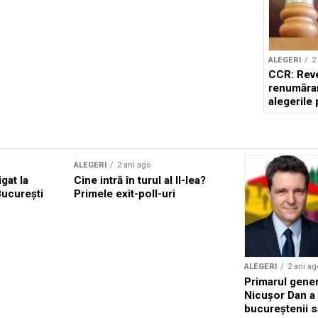
ALEGERI
2
CCR: Reve
renumărar
alegerile 
ALEGERI
2 ani ago
gat la
Cine intră în turul al II-lea?
București
Primele exit-poll-uri
ALEGERI
2 ani ag
Primarul genera
Nicușor Dan a
bucureștenii să