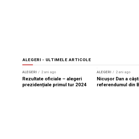
ALEGERI - ULTIMELE ARTICOLE
ALEGERI
2 ani ago
ALEGERI
2 ani ago
Rezultate oficiale – alegeri
Nicușor Dan a câști
prezidențiale primul tur 2024
referendumul din 