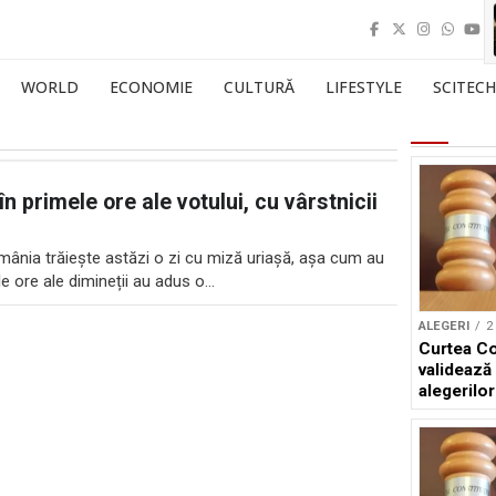
WORLD
ECONOMIE
CULTURĂ
LIFESTYLE
SCITECH
n primele ore ale votului, cu vârstnicii
România trăiește astăzi o zi cu miză uriașă, așa cum au
le ore ale dimineții au adus o...
ALEGERI
2
Curtea Co
validează 
alegerilor