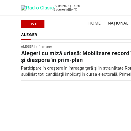
09.08.2026 | 14:50
Bucuresti
--°C
HOME
NAȚIONAL
ALEGERI
ALEGERI
1 an ago
Alegeri cu miză uriașă: Mobilizare record î
și diaspora în prim-plan
Participare în creștere în întreaga țară și în străinătate 
subliniat toți candidații implicați în cursa electorală. Prime