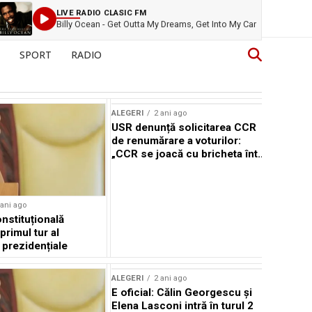
LIVE RADIO CLASIC FM
Billy Ocean - Get Outta My Dreams, Get Into My Car
SPORT
RADIO
ALEGERI
2 ani ago
USR denunță solicitarea CCR
de renumărare a voturilor:
„CCR se joacă cu bricheta într-
o benzinărie”
 ani ago
nstituțională
primul tur al
 prezidențiale
ALEGERI
2 ani ago
E oficial: Călin Georgescu și
Elena Lasconi intră în turul 2