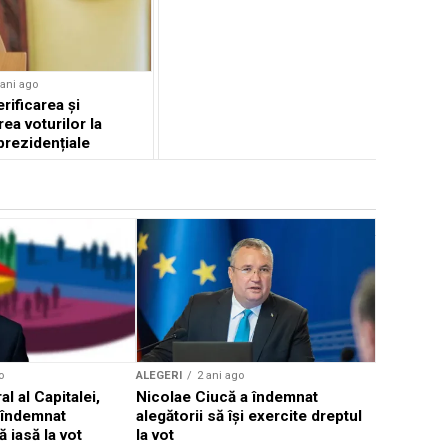
 ani ago
rificarea și
ea voturilor la
prezidențiale
ALEGERI
2 
Marcel Ci
din campa
surpriză.
din acest s
o
ALEGERI
2 ani ago
l al Capitalei,
Nicolae Ciucă a îndemnat
 îndemnat
alegătorii să își exercite dreptul
 iasă la vot
la vot