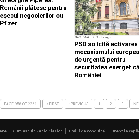
Românii plătesc pentru
eșecul negocierilor cu
Pfizer
NAȚIONAL
3 zile ago
PSD solicită activarea
mecanismului europe
de urgență pentru
securitatea energetică
României
PAGE 958 OF 2261
« FIRST
‹ PREVIOUS
1
2
3
NE
tate
Cum ascult Radio Clasic?
Codul de conduită
Drept la repli