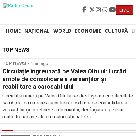
LIVE
HOME
NAȚIONAL
WORLD
ECONOMIE
CULTURĂ
L
TOP NEWS
TOP NEWS
1 an ago
Circulație îngreunată pe Valea Oltului: lucrări
ample de consolidare a versanților și
reabilitare a carosabilului
Circulația rutieră pe Valea Oltului se desfășoară cu dificultate
sâmbătă, ca urmare a unor lucrări extinse de consolidare a
versanților și întreținere a drumurilor, desfășurate pe mai
multe tronsoane ale drumului național 7 și...