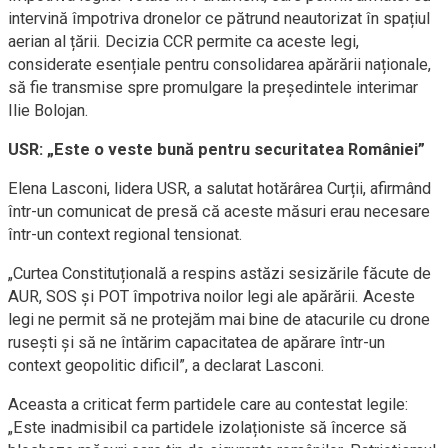
intervină împotriva dronelor ce pătrund neautorizat în spațiul
aerian al țării. Decizia CCR permite ca aceste legi,
considerate esențiale pentru consolidarea apărării naționale,
să fie transmise spre promulgare la președintele interimar
Ilie Bolojan.
USR: „Este o veste bună pentru securitatea României”
Elena Lasconi, lidera USR, a salutat hotărârea Curții, afirmând
într-un comunicat de presă că aceste măsuri erau necesare
într-un context regional tensionat.
„Curtea Constituțională a respins astăzi sesizările făcute de
AUR, SOS și POT împotriva noilor legi ale apărării. Aceste
legi ne permit să ne protejăm mai bine de atacurile cu drone
rusești și să ne întărim capacitatea de apărare într-un
context geopolitic dificil”, a declarat Lasconi.
Aceasta a criticat ferm partidele care au contestat legile:
„Este inadmisibil ca partidele izolaționiste să încerce să