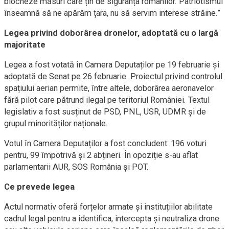
blocheze măsuri care țin de siguranța românilor. Patriotismul
înseamnă să ne apărăm țara, nu să servim interese străine.”
Legea privind doborârea dronelor, adoptată cu o largă
majoritate
Legea a fost votată în Camera Deputaților pe 19 februarie și
adoptată de Senat pe 26 februarie. Proiectul privind controlul
spațiului aerian permite, între altele, doborârea aeronavelor
fără pilot care pătrund ilegal pe teritoriul României. Textul
legislativ a fost susținut de PSD, PNL, USR, UDMR și de
grupul minorităților naționale.
Votul în Camera Deputaților a fost concludent: 196 voturi
pentru, 99 împotrivă și 2 abțineri. În opoziție s-au aflat
parlamentarii AUR, SOS România și POT.
Ce prevede legea
Actul normativ oferă forțelor armate și instituțiilor abilitate
cadrul legal pentru a identifica, intercepta și neutraliza drone