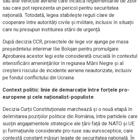
sau alte vehicule aeriene care încalcă reglementările de zbor
sau care pot reprezenta un pericol pentru securitatea
națională. Totodată, legea stabilește reguli clare de
cooperare între autorități civile și militare, inclusiv în situații
care nu presupun instituirea stării de urgență.
După decizia CCR, proiectele de lege vor ajunge pe masa
președintelui interimar Ilie Bolojan pentru promulgare.
Aprobarea acestor legi este considerată crucială în contextul
intensificării amenințărilor în regiunea Mării Negre și al
creșterii riscului de incidente aeriene neautorizate, inclusiv
pe fondul conflictului din Ucraina.
Context politic: linie de demarcație între forțele pro-
europene și cele naționalist-populiste
Decizia Curții Constituționale marchează și o nouă etapă în
delimitarea pozițiilor politice din România, între partidele care
susțin angajamentele strategice ale țării față de NATO și UE
și formațiunile considerate pro-ruse sau eurosceptice, care
contestă constant măsuri legate de securitatea națională. În