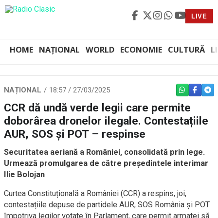
LIVE
HOME
NAȚIONAL
WORLD
ECONOMIE
CULTURĂ
L
NAȚIONAL
18:57 / 27/03/2025
WHATSAPP
FACEBO
TEL
CCR dă undă verde legii care permite
doborârea dronelor ilegale. Contestațiile
AUR, SOS și POT – respinse
Securitatea aeriană a României, consolidată prin lege.
Urmează promulgarea de către președintele interimar
Ilie Bolojan
Curtea Constituțională a României (CCR) a respins, joi,
contestațiile depuse de partidele AUR, SOS România și POT
împotriva legilor votate în Parlament, care permit armatei să