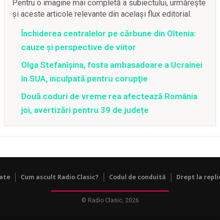
Pentru o imagine mai completă a subiectului, urmărește
și aceste articole relevante din același flux editorial.
Închiderea centralelor pe cărbune din Oltenia:
cauze și perspective de viitor
Olga Stefanîşina, fosta ambasadoare a Ucrainei
în SUA, inculpată pentru corupţie
Două coduri de vreme rea afectează România
joi, avertizări pentru 39 de județe
tate
Cum ascult Radio Clasic?
Codul de conduită
Drept la repli
© Radio Clasic, 2026