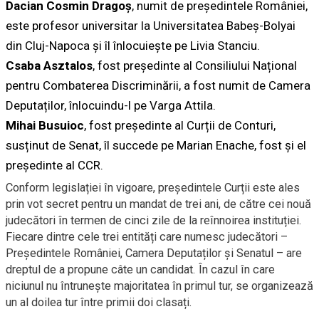
Dacian Cosmin Dragoș
, numit de președintele României,
este profesor universitar la Universitatea Babeș-Bolyai
din Cluj-Napoca și îl înlocuiește pe Livia Stanciu.
Csaba Asztalos
, fost președinte al Consiliului Național
pentru Combaterea Discriminării, a fost numit de Camera
Deputaților, înlocuindu-l pe Varga Attila.
Mihai Busuioc
, fost președinte al Curții de Conturi,
susținut de Senat, îl succede pe Marian Enache, fost și el
președinte al CCR.
Conform legislației în vigoare, președintele Curții este ales
prin vot secret pentru un mandat de trei ani, de către cei nouă
judecători în termen de cinci zile de la reînnoirea instituției.
Fiecare dintre cele trei entități care numesc judecători –
Președintele României, Camera Deputaților și Senatul – are
dreptul de a propune câte un candidat. În cazul în care
niciunul nu întrunește majoritatea în primul tur, se organizează
un al doilea tur între primii doi clasați.