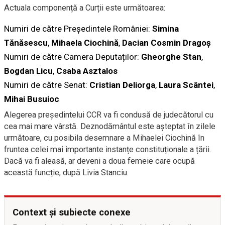
Actuala componență a Curții este următoarea:
Numiri de către Președintele României:
Simina
Tănăsescu
,
Mihaela Ciochină
,
Dacian Cosmin Dragoș
Numiri de către Camera Deputaților:
Gheorghe Stan
,
Bogdan Licu
,
Csaba Asztalos
Numiri de către Senat:
Cristian Deliorga
,
Laura Scântei
,
Mihai Busuioc
Alegerea președintelui CCR va fi condusă de judecătorul cu
cea mai mare vârstă. Deznodământul este așteptat în zilele
următoare, cu posibila desemnare a Mihaelei Ciochină în
fruntea celei mai importante instanțe constituționale a țării.
Dacă va fi aleasă, ar deveni a doua femeie care ocupă
această funcție, după Livia Stanciu.
Context și subiecte conexe