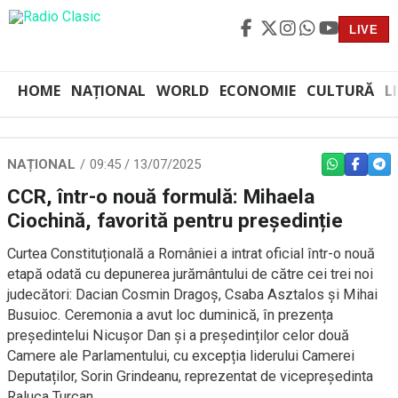
LIVE
HOME
NAȚIONAL
WORLD
ECONOMIE
CULTURĂ
L
NAȚIONAL
09:45 / 13/07/2025
WHATSAPP
FACEBO
TEL
CCR, într-o nouă formulă: Mihaela
Ciochină, favorită pentru președinție
Curtea Constituțională a României a intrat oficial într-o nouă
etapă odată cu depunerea jurământului de către cei trei noi
judecători: Dacian Cosmin Dragoș, Csaba Asztalos și Mihai
Busuioc. Ceremonia a avut loc duminică, în prezența
președintelui Nicușor Dan și a președinților celor două
Camere ale Parlamentului, cu excepția liderului Camerei
Deputaților, Sorin Grindeanu, reprezentat de vicepreședinta
Raluca Turcan.