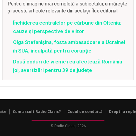
Pentru o imagine mai completă a subiectului, urmărește
și aceste articole relevante din același flux editorial.
Închiderea centralelor pe cărbune din Oltenia:
cauze și perspective de viitor
Olga Stefanîşina, fosta ambasadoare a Ucrainei
în SUA, inculpată pentru corupţie
Două coduri de vreme rea afectează România
joi, avertizări pentru 39 de județe
tate
Cum ascult Radio Clasic?
Codul de conduită
Drept la repli
© Radio Clasic, 2026