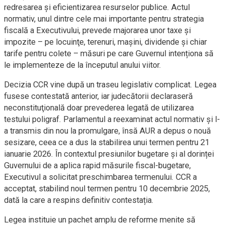
redresarea şi eficientizarea resurselor publice. Actul
normativ, unul dintre cele mai importante pentru strategia
fiscală a Executivului, prevede majorarea unor taxe și
impozite – pe locuinţe, terenuri, maşini, dividende și chiar
tarife pentru colete – măsuri pe care Guvernul intenționa să
le implementeze de la începutul anului viitor.
Decizia CCR vine după un traseu legislativ complicat. Legea
fusese contestată anterior, iar judecătorii declaraseră
neconstituţională doar prevederea legată de utilizarea
testului poligraf. Parlamentul a reexaminat actul normativ și l-
a transmis din nou la promulgare, însă AUR a depus o nouă
sesizare, ceea ce a dus la stabilirea unui termen pentru 21
ianuarie 2026. În contextul presiunilor bugetare și al dorinței
Guvernului de a aplica rapid măsurile fiscal-bugetare,
Executivul a solicitat preschimbarea termenului. CCR a
acceptat, stabilind noul termen pentru 10 decembrie 2025,
dată la care a respins definitiv contestația.
Legea instituie un pachet amplu de reforme menite să