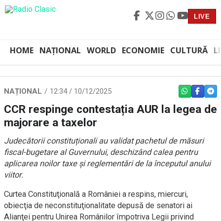
LIVE
HOME
NAȚIONAL
WORLD
ECONOMIE
CULTURĂ
L
NAȚIONAL
12:34 / 10/12/2025
WHATSAPP
FACEBO
TEL
CCR respinge contestația AUR la legea de
majorare a taxelor
Judecătorii constituționali au validat pachetul de măsuri
fiscal-bugetare al Guvernului, deschizând calea pentru
aplicarea noilor taxe și reglementări de la începutul anului
viitor.
Curtea Constituţională a României a respins, miercuri,
obiecţia de neconstituţionalitate depusă de senatori ai
Alianţei pentru Unirea Românilor împotriva Legii privind