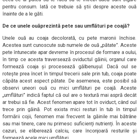
pentru consum. Iată ce trebuie să știi despre aceste ouă
înainte de a le găti.
De ce unele ouăprezintă pete sau umflături pe coajă?
Unele ouă au coaja decolorată, cu pete maronii închise.
Acestea sunt cunoscute sub numele de ouă „pătate”. Aceste
pete întunecate apar devreme în procesul de formare a oului,
în timp ce acesta traversează oviductul găinii, organul care
formează coaja și procesează gălbenușul. Dacă oul se
rotește prea încet în timpul trecerii sale prin tub, coaja poate
căpăta acest aspect pătate. De asemenea, este posibil să
observi uneori ouă cu mici umflături pe coajă. Aceste
„umflături” indică faptul că oul are o textură mai aspră decât
ar trebui să fie. Acest fenomen apare tot în oviduct, când oul
trece prin găină. Pot exista mici resturi în tub în timpul
formării cojii, fenomen mai frecvent la găinile mai bătrâne
sau mai tinere, care nu primesc suficienți nutrienți. În aceste
cazuri, se eliberează calciu, care înconjoară resturile și
formează acele mici umflături.