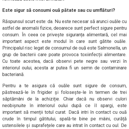
Este sigur să consumi ouă pătate sau cu umflături?
Răspunsul scurt este: da. Nu este necesar să arunci ouăle cu
astfel de anomalii fizice, deoarece sunt perfect sigure pentru
consum. În ceea ce privește siguranța alimentară, cel mai
important aspect este modul în care sunt gătite ouăle.
Principalul risc legat de consumul de ouă este Salmonella, un
grup de bacterii care poate provoca toxiinfecții alimentare.
Cu toate acestea, dacă observi pete negre sau verzi în
interiorul oului, acesta ar putea fi un semn de contaminare
bacteriană.
Pentru a te asigura că ouăle sunt sigure de consum,
păstrează-le în frigider și folosește-le în termen de trei
săptămâni de la achiziție. Chiar dacă nu observi culori
neobișnuite în interiorul oului după ce îl spargi, este
important să menții totul curat. Dacă intri în contact cu ouă
crude în timpul gătitului, spală-te bine pe mâini, curăță
ustensilele și suprafețele care au intrat în contact cu oul. De