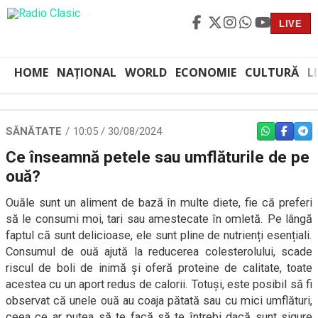
LIVE
HOME
NAȚIONAL
WORLD
ECONOMIE
CULTURĂ
L
SĂNĂTATE
10:05 / 30/08/2024
WHATSAPP
FACEBO
TEL
Ce înseamnă petele sau umflăturile de pe
ouă?
Ouăle sunt un aliment de bază în multe diete, fie că preferi
să le consumi moi, tari sau amestecate în omletă. Pe lângă
faptul că sunt delicioase, ele sunt pline de nutrienți esențiali.
Consumul de ouă ajută la reducerea colesterolului, scade
riscul de boli de inimă și oferă proteine de calitate, toate
acestea cu un aport redus de calorii. Totuși, este posibil să fi
observat că unele ouă au coaja pătată sau cu mici umflături,
ceea ce ar putea să te facă să te întrebi dacă sunt sigure